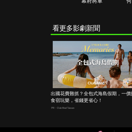
秘境春光
幕府將軍
何
看更多影劇新聞
出國花費難抓？全包式海島假期，一價
食宿玩樂，省錢更省心！
PR・Club Med Taiwan