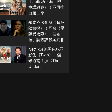
Hulu取消《海上密
室謀殺案》！不再推
出第二季
羅素克洛化身《超危
險警探》！同台《星
際異攻隊》「涅布
拉」調查謀殺案真相
Netflix改編黑色犯罪
影集《Twin》！傑
米道南主演《The
Undert...