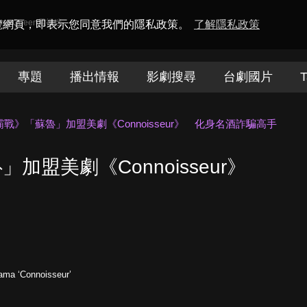
amaQueen電視迷
瀏覽網頁，即表示您同意我們的隱私政策。
了解隱私政策
專題
播出情報
影劇搜尋
台劇國片
T
戰》「蘇魯」加盟美劇《Connoisseur》 化身名酒詐騙高手
加盟美劇《Connoisseur》