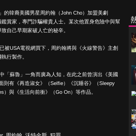
的韓裔美國男星周約翰（John Cho）加盟美劇
身價名酒鑑賞家，專門詐騙權貴人士。某次他置身危險中與幫
導致自己早期家破人亡的秘辛。
，劇本已被USA電視網買下，周約翰將與《火線警告》主創
擔綱執行製作。
》中「蘇魯」一角而廣為人知，在此之前曾演出《美國
有《再造淑女》（Selfie）《沉睡谷》（Sleepy
f Lies）與《生活向前衝》（Go On）等作品。
r
,
周約翰
,
沃特金斯
,
犯罪