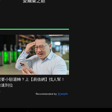
治
愛爾蘭之願
空戰群英
需要小額週轉？上【易借網】找人幫！
快速到位
網
Recommended by