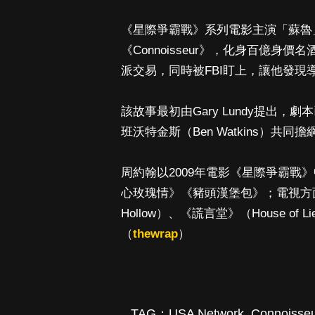
《星際爭霸戰》系列電影主演「蘇魯」
《Connoisseur》，化身百億
派交易，同時被FBI盯上，讓他發現
該故事最初由Gary Lundy提出
班沃特金斯（Ben Watkins）共同
周約翰以2009年電影《星際爭霸戰
心玫瑰情》《豬頭漢堡包》；電視方面則
Hollow）、《謊言堂》（House o
（
thewrap
）
TAG：
USA Network
,
Connoisseu