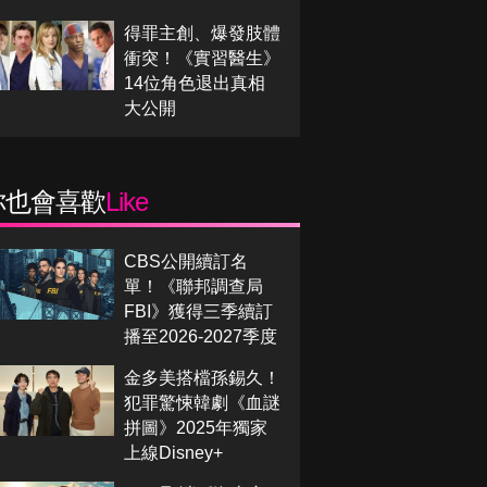
得罪主創、爆發肢體
衝突！《實習醫生》
14位角色退出真相
大公開
你也會喜歡
Like
CBS公開續訂名
單！《聯邦調查局
FBI》獲得三季續訂
播至2026-2027季度
金多美搭檔孫錫久！
犯罪驚悚韓劇《血謎
拼圖》2025年獨家
上線Disney+