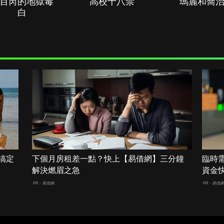
百芮的地獄毒
高校十八禁
瑪麗和喬
白
搞定
下個月房租差一點？快上【易借網】三分鐘
臨時
解決燃眉之急
資金
PR・易借網
PR・易借