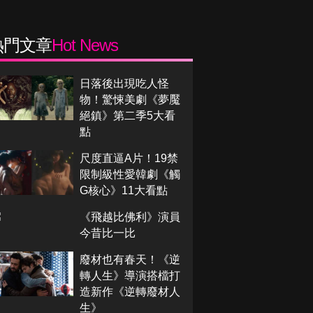
熱門文章
Hot News
日落後出現吃人怪
物！驚悚美劇《夢魘
絕鎮》第二季5大看
點
尺度直逼A片！19禁
限制級性愛韓劇《觸
G核心》11大看點
《飛越比佛利》演員
今昔比一比
廢材也有春天！《逆
轉人生》導演搭檔打
造新作《逆轉廢材人
生》