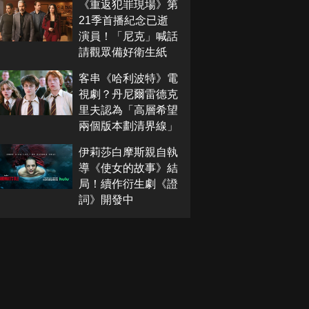
《重返犯罪現場》第
21季首播紀念已逝
演員！「尼克」喊話
請觀眾備好衛生紙
客串《哈利波特》電
視劇？丹尼爾雷德克
里夫認為「高層希望
兩個版本劃清界線」
伊莉莎白摩斯親自執
導《使女的故事》結
局！續作衍生劇《證
詞》開發中