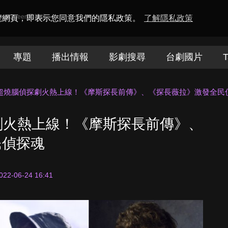
amaQueen電視迷
瀏覽網頁，即表示您同意我們的隱私政策。
了解隱私政策
專題
播出情報
影劇搜尋
台劇國片
T
大超燒腦偵探劇火熱上線！《摩斯探長前傳》、《探長薇拉》激發全民
劇火熱上線！《摩斯探長前傳》、
民偵探魂
022-06-24 16:41