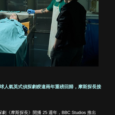
球人氣英式偵探劇睽違兩年重磅回歸，摩斯探長接
《摩斯探長》開播 25 週年，BBC Studios 推出