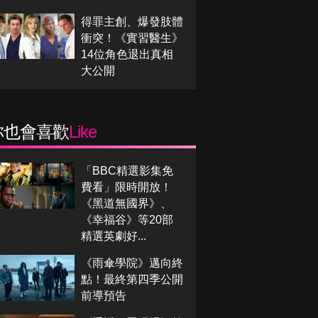
得罪主創、爆發肢體
衝突！《實習醫生》
14位角色退出真相
大公開
你也會喜歡
Like
「BBC精選影集免
費看」限時開放！
《黑道無國界》、
《幸福谷》等20部
精選英劇好...
《雨傘學院》邁向終
點！最終第四季公開
前導預告