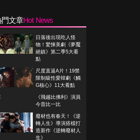
熱門文章
Hot News
日落後出現吃人怪
物！驚悚美劇《夢魘
絕鎮》第二季5大看
點
尺度直逼A片！19禁
限制級性愛韓劇《觸
G核心》11大看點
《飛越比佛利》演員
今昔比一比
廢材也有春天！《逆
轉人生》導演搭檔打
造新作《逆轉廢材人
生》