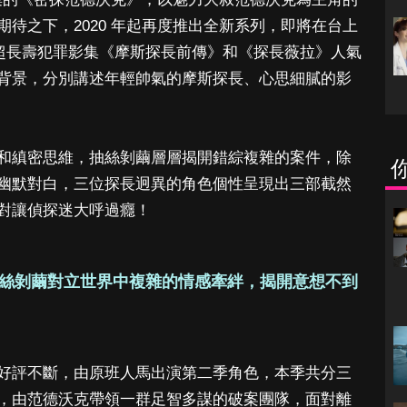
待之下，2020 年起再度推出全新系列，即將在台上
的超長壽犯罪影集《摩斯探長前傳》和《探長薇拉》人氣
背景，分別講述年輕帥氣的摩斯探長、心思細膩的影
和縝密思維，抽絲剝繭層層揭開錯綜複雜的案件，除
幽默對白，三位探長迥異的角色個性呈現出三部截然
對讓偵探迷大呼過癮！
絲剝繭對立世界中複雜的情感牽絆，揭開意想不到
好評不斷，由原班人馬出演第二季角色，本季共分三
，由范德沃克帶領一群足智多謀的破案團隊，面對離