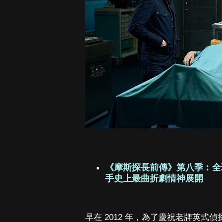
《摩斯探長前傳》第八季︰全
手史上最曲折劇情神展開
早在 2012 年，為了慶祝老牌英式偵探劇