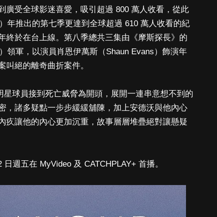
廣受全球影迷喜愛，吸引超過 800 萬人收看，從此
）年推出的第七季更達到全球超過 610 萬人收看的紀
年終於在台上線。第八季總共三集由《摩斯探長》的
is）領軍，以演員肖恩伊萬斯（Shaun Evans）飾演年
案叫絕的離奇曲折案件。
，以明星球員接到死亡威脅為開頭，展開一連串意想不到的
密，諸多疑點一步步緩緩舖陳，加上安德沃與他內心
內疚讓他的內心更加沉重，故事層層堆疊絕對讓懸疑
週五在 MyVideo 及 CATCHPLAY+ 首播。