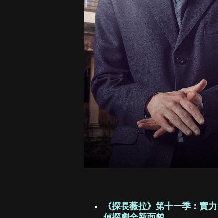
《探長薇拉》第十一季︰實力
偵探劇全新面貌