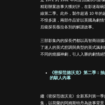
精彩辦案故事大獲好評，在影迷敲碗期
線第二季。此外，製作超過 10 年
不惶多讓，兩部作品皆以英國為劇情
后級探長薇拉各別的解謎故事。
三部影集內的探長們都以高智商頭腦
了迷人的英式腔調與典型的英式諷刺
不同的燒腦神劇，引人入勝的劇情絕
《密探范德沃克》第二季︰抽
的駭人內幕
繼《密探范德沃克》全新系列第一季
集，以荷蘭的阿姆斯特丹為故事背景