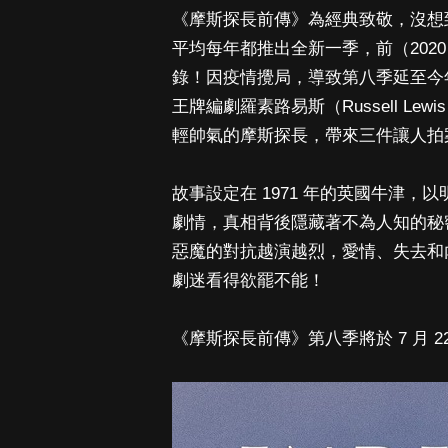
《摩斯探長前傳》為經典致敬，沒想到
平均每年都推出全新一季，前（2020
錄！因疫情攪局，導致第八季延至今
王牌編劇羅素路易斯（Russell Lew
輕帥氣的摩斯探長，帶來三件讓人拍
故事設定在 1971 年的英國牛津
劇情，真相背後隱藏著不為人知的秘
惡魔的對抗越演越烈，愛情、失去和
劇迷看得欲罷不能！
《摩斯探長前傳》第八季將於 7 月 22 日