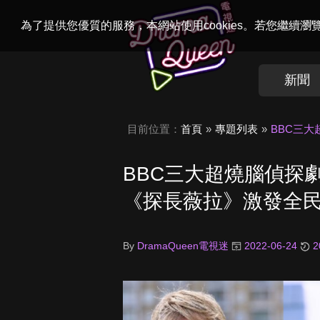
Welcome to
Dr
為了提供您優質的服務，本網站使用cookies。若您繼續
新聞
目前位置：
首頁
專題列表
BBC三
BBC三大超燒腦偵探
《探長薇拉》激發全
By
DramaQueen電視迷
2022-06-24
2