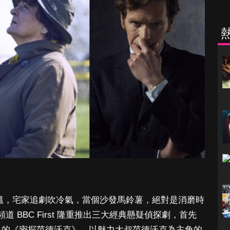
高溫，宅家追劇吹冷氣，當個沙發馬鈴薯，絕對是消磨時
劇頻道 BBC First 隆重推出三大經典懸疑偵探劇，首先
攝系列影集的《密探范德沃克》，以魅力大叔范德沃克為主角的