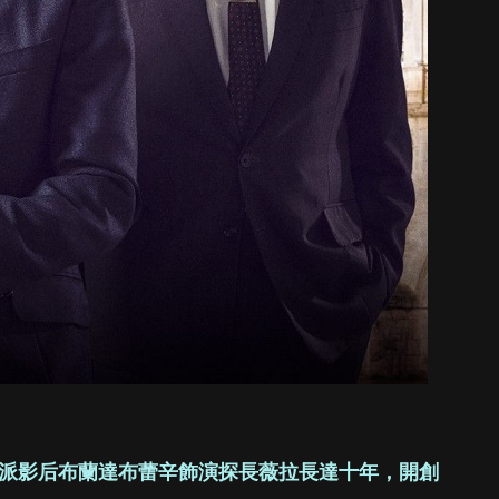
派影后布蘭達布蕾辛飾演探長薇拉長達十年，開創