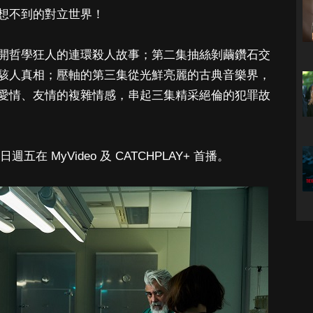
想不到的對立世界！
開哲學狂人的連環殺人故事；第二集抽絲剝繭鑽石交
駭人真相；壓軸的第三集從光鮮亮麗的古典音樂界，
愛情、友情的複雜情感，串起三集精采絕倫的犯罪故
五在 MyVideo 及 CATCHPLAY+ 首播。