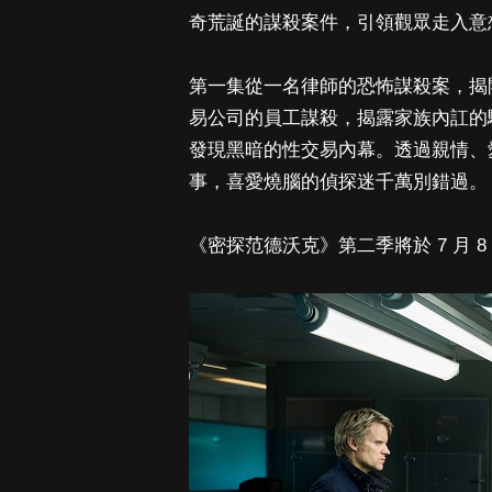
奇荒誕的謀殺案件，引領觀眾走入意
第一集從一名律師的恐怖謀殺案，揭
易公司的員工謀殺，揭露家族內訌的
發現黑暗的性交易內幕。透過親情、
事，喜愛燒腦的偵探迷千萬別錯過。
《密探范德沃克》第二季將於 7 月 8 日週