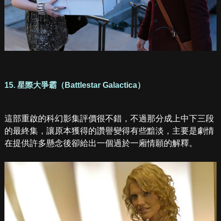
15. 星際大爭霸（Battlestar Galactica）
這部重啟的科幻影集評價很不錯，不過那分成上中下三段
的最終集，讓原本獲得的讚譽變得有些黯淡，主要是劇情
在提供許多懸念後卻給出一個過於一廂情願的解釋。