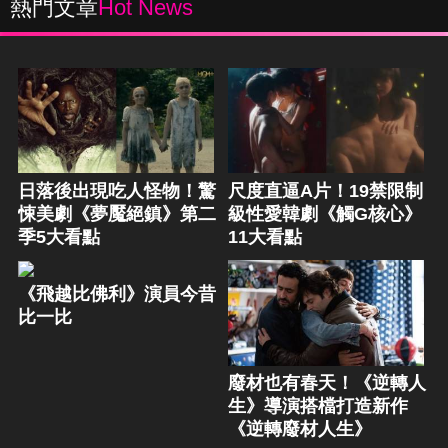
熱門文章
Hot News
日落後出現吃人怪物！驚
尺度直逼A片！19禁限制
悚美劇《夢魘絕鎮》第二
級性愛韓劇《觸G核心》
季5大看點
11大看點
《飛越比佛利》演員今昔
比一比
廢材也有春天！《逆轉人
生》導演搭檔打造新作
《逆轉廢材人生》