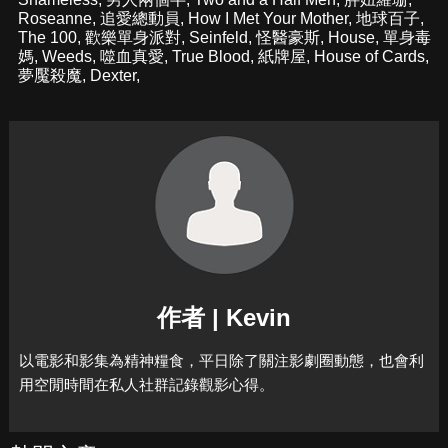
Roseanne
,
追愛總動員
,
How I Met Your Mother
,
地球百子
,
The 100
,
歡樂單身派對
,
Seinfeld
,
怪醫豪斯
,
House
,
單身毒
媽
,
Weeds
,
噬血真愛
,
True Blood
,
紙牌屋
,
House of Cards
,
夢魘殺魔
,
Dexter
,
作者 | Kevin
以電影和影集為精神糧食，平日除了關注影劇圈動態，也會利
用空閒時間在私人社群記錄觀影心得。