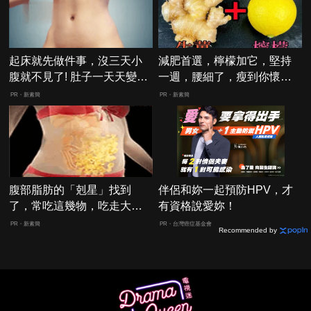
起床就先做件事，沒三天小
減肥首選，檸檬加它，堅持
腹就不見了! 肚子一天天變
一週，腰細了，瘦到你懷疑
小！
人生
PR・新素簡
PR・新素簡
腹部脂肪的「剋星」找到
伴侶和妳一起預防HPV，才
了，常吃這幾物，吃走大肚
有資格說愛妳！
囊，瘦出小蠻腰
PR・新素簡
PR・台灣癌症基金會
Recommended by