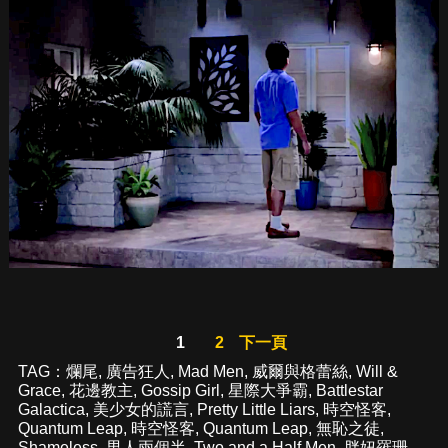
1
2
下一頁
TAG：
爛尾
,
廣告狂人
,
Mad Men
,
威爾與格蕾絲
,
Will &
Grace
,
花邊教主
,
Gossip Girl
,
星際大爭霸
,
Battlestar
Galactica
,
美少女的謊言
,
Pretty Little Liars
,
時空怪客
,
Quantum Leap
,
時空怪客
,
Quantum Leap
,
無恥之徒
,
Shameless
,
男人兩個半
,
Two and a Half Men
,
胖妞羅珊
,