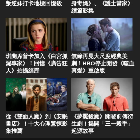
叛逆妹打卡地標回憶殺
身毒媽》、《護士當家》
續篇影集
琪蘭席普卡加入《白宮抓
無緣再見大尺度經典美
漏專家》！回憶《廣告狂
劇！HBO停止開發《噬血
人》拍攝經歷
真愛》重啟版
從《雙面人魔》到《安眠
《夢魘殺魔》開發前傳衍
書店》！十大心理驚悚影
生劇！揭開「三一殺手」
集推薦
起源故事