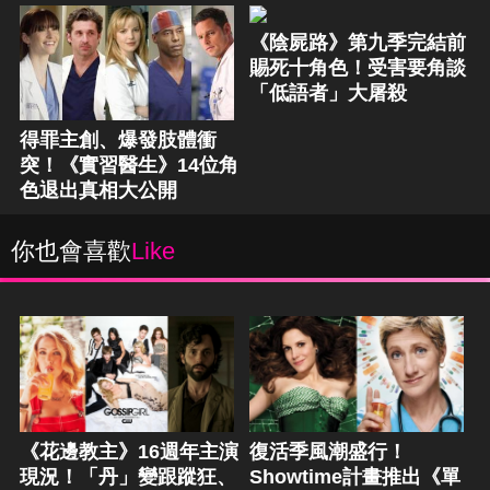
《陰屍路》第九季完結前
賜死十角色！受害要角談
「低語者」大屠殺
得罪主創、爆發肢體衝
突！《實習醫生》14位角
色退出真相大公開
你也會喜歡
Like
《花邊教主》16週年主演
復活季風潮盛行！
現況！「丹」變跟蹤狂、
Showtime計畫推出《單