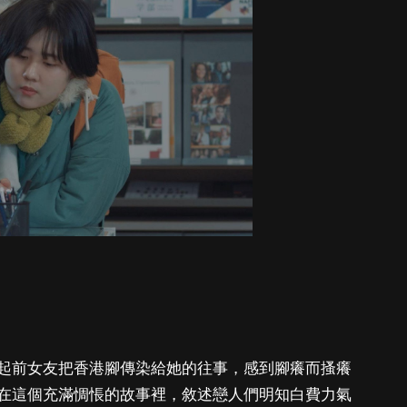
起前女友把香港腳傳染給她的往事，感到腳癢而搔癢
在這個充滿惆悵的故事裡，敘述戀人們明知白費力氣