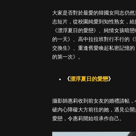
大家是否對於最愛的韓國女同志仍然意猶未
志短片，從校園純愛到知性熟女，給
《漂浮夏日的愛戀》、純情女孩暗戀
的一天》、高中拉拉班對行不行的《
交換生》、重逢舊愛喚起私密記憶的
的第一次》。
《
漂浮夏日的愛戀
》
攝影師惠莉收到前女友的婚禮請帖，
破內心障礙大方前往的她，遇見公開
愛戀，令惠莉開始坦承作自己。