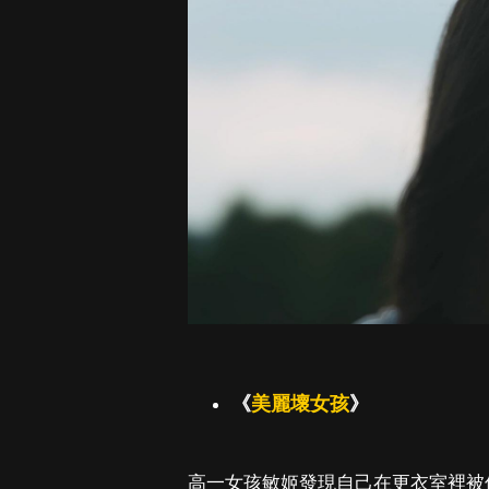
《
美麗壞女孩
》
高一女孩敏姬發現自己在更衣室裡被