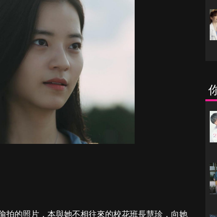
偷拍的照片，本與她不相往來的校花班長慧珍，向她