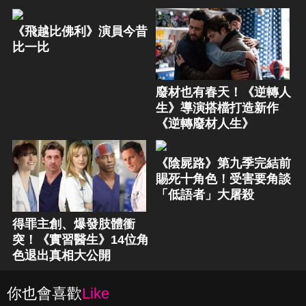
《飛越比佛利》演員今昔
比一比
廢材也有春天！《逆轉人
生》導演搭檔打造新作
《逆轉廢材人生》
《陰屍路》第九季完結前
賜死十角色！受害要角談
「低語者」大屠殺
得罪主創、爆發肢體衝
突！《實習醫生》14位角
色退出真相大公開
你也會喜歡
Like