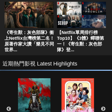
《寄生獸：灰色部隊》衝
【Netflix單周排行榜
上Netflix台灣榜第二名！
Top10】《3體》蟬聯第
原著作家大讚「樂見不同
一！《寄生獸：灰色部
世界...
隊》登...
近期熱門影視 Latest Highlights