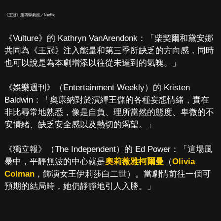
《王冠》第四季劇照／Netflix
《Vulture》的 Kathryn VanArendonk：「柴契爾和黛安娜
共同為《王冠》注入能量和第三季所缺乏的方向感，同時
也可以說是為本劇增添以往從未達到的氣魄。」
《娛樂週刊》（Entertainment Weekly）的 Kristen
Baldwin：「奧康納對於演繹王儲的各種妄想情緒，實在
非比尋常地熟悉，像是自負、理所當然的態度、卑微的不
安情緒、缺乏安全感以及熱切的渴望。」
《獨立報》（The Independent）的 Ed Power：「這場風
暴中，平靜無波的中心就是
奧莉薇雅柯爾曼
（
Olivia
Colman
，飾演女王伊莉莎白二世）。當劇情前往一個可
預期的結局時，她仍靜靜地引人入勝。」