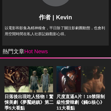
作者 | Kevin
以電影和影集為精神糧食，平日除了關注影劇圈動態，也會利
用空閒時間在私人社群記錄觀影心得。
熱門文章
Hot News
日落後出現吃人怪物！驚
尺度直逼A片！19禁限制
悚美劇《夢魘絕鎮》第二
級性愛韓劇《觸G核心》
季5大看點
11大看點