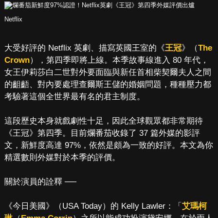
Netflix
大受好評的 Netflix 英劇、描寫英國王室的《
王冠
》（
The
Crown
），第四季即將上線。本季故事線進入 80 年代，
女王伊莉莎白二世對外要面臨與新任首相柴契爾夫人之間
的齟齬、對內要處理查爾斯王儲的婚姻問題，種種壓力都
考驗著這個全世界最有名的君主制度。
這段歷史本身就戲劇性十足，因此全球觀眾都非常期待
《王冠》第四季。目前爛番茄收錄了 37 篇外媒的影評
文，新鮮度高達 97%，依然是頗為一致的好評。本文為你
精選數則外媒對於本季的評價。
關於演員的詮釋 ──
《今日美國》（USA Today）的 Kelly Lawler：「
艾瑪柯