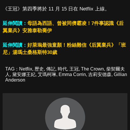
《王冠》第四季將於 11 月 15 日在 Netflix 上線。
延伸閱讀：
母語為西語、曾被同儕霸凌！7件事認識《后
翼棄兵》安雅泰勒喬伊
延伸閱讀：
好萊塢最強童顏！粉絲難信《后翼棄兵》「班
尼」湯瑪士桑格斯特30歲
TAG：
Netflix
,
歷史
,
傳記
,
時代
,
王冠
,
The Crown
,
柴契爾夫
人
,
黛安娜王妃
,
艾瑪柯琳
,
Emma Corrin
,
吉莉安德森
,
Gillian
Anderson