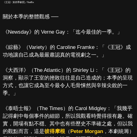
《王冠》第四季劇照／Netflix
關於本季的整體觀感 ──
《Newsday》的 Verne Gay：「迄今最佳的一季。」
《綜藝》（Variety）的 Caroline Framke：「《王冠》成
功地讓自己成為最嚴肅認真的電視劇之一。」
《大西洋》（The Atlantic）的 Shirley Li：「《王冠》的
洞察，顯示了王室的挫敗往往是自己造成的；本季的呈現
方式，也讓它成為至今最令人毛骨悚然與辛辣尖銳的一
季。」
《泰晤士報》（The Times）的 Carol Midgley：「我幾乎
記得劇中每個事件的細節，所以我觀看時覺得很有趣。確
實，開場有點不穩、其中也有些歷史不準確之處，但以我
的觀點而言，這是
彼得摩根
（
Peter Morgan
，本劇統籌）