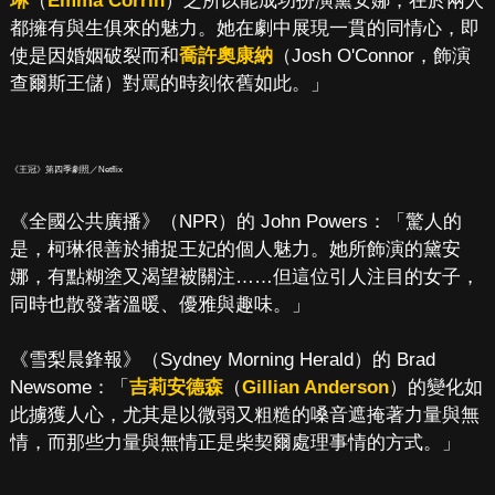
琳
（
Emma Corrin
）之所以能成功扮演黛安娜，在於兩人
都擁有與生俱來的魅力。她在劇中展現一貫的同情心，即
使是因婚姻破裂而和
喬許奧康納
（Josh O'Connor，飾演
查爾斯王儲）對罵的時刻依舊如此。」
《王冠》第四季劇照／Netflix
《全國公共廣播》（NPR）的 John Powers：「驚人的
是，柯琳很善於捕捉王妃的個人魅力。她所飾演的黛安
娜，有點糊塗又渴望被關注……但這位引人注目的女子，
同時也散發著溫暖、優雅與趣味。」
《雪梨晨鋒報》（Sydney Morning Herald）的 Brad
Newsome：「
吉莉安德森
（
Gillian Anderson
）的變化如
此擄獲人心，尤其是以微弱又粗糙的嗓音遮掩著力量與無
情，而那些力量與無情正是柴契爾處理事情的方式。」