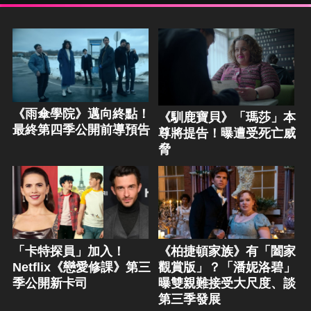
《雨傘學院》邁向終點！
《馴鹿寶貝》「瑪莎」本
最終第四季公開前導預告
尊將提告！曝遭受死亡威
脅
「卡特探員」加入！
《柏捷頓家族》有「闔家
Netflix《戀愛修課》第三
觀賞版」？「潘妮洛碧」
季公開新卡司
曝雙親難接受大尺度、談
第三季發展