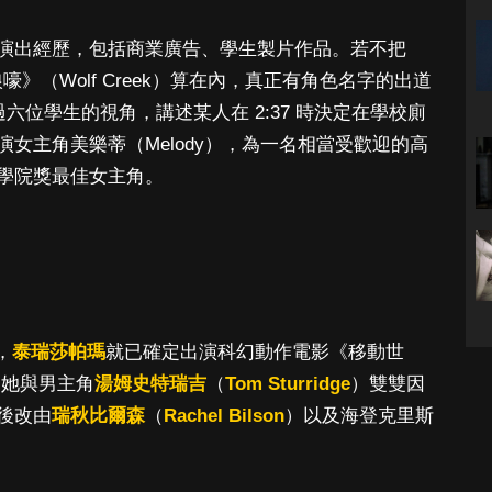
演出經歷，包括商業廣告、學生製片作品。若不把
嚎》（Wolf Creek）算在內，真正有角色名字的出道
片透過六位學生的視角，講述某人在 2:37 時決定在學校廁
演女主角美樂蒂（Melody），為一名相當受歡迎的高
學院獎最佳女主角。
，
泰瑞莎帕瑪
就已確定出演科幻動作電影《移動世
，她與男主角
湯姆史特瑞吉
（
Tom Sturridge
）雙雙因
後改由
瑞秋比爾森
（
Rachel Bilson
）以及海登克里斯