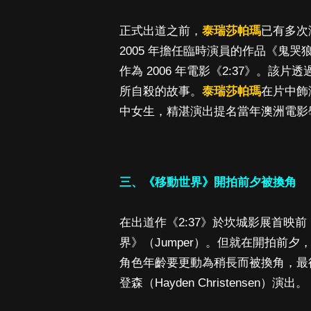
正式出道之前，
泰瑞莎帕瑪
已有多次
2005 年擔任臨時演員的作品《鬼哭狼
作為 2006 年電影《2:37》。該
所自殺的故事。
泰瑞莎帕瑪
在片中飾
中女生，精湛演出提名當年澳洲電影
三、《移動世界》開拍前夕被換角
在出道作《2:37》於坎城影展首映前
界》（Jumper）。但就在開拍前夕
角色年齡要更動為稍長而被換角，最
登森（Hayden Christensen）演出。