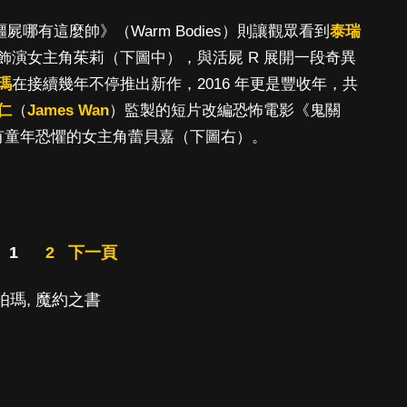
殭屍哪有這麼帥》（Warm Bodies）則讓觀眾看到
泰瑞
飾演女主角茱莉（下圖中），與活屍 R 展開一段奇異
瑪
在接續幾年不停推出新作，2016 年更是豐收年，共
仁
（
James Wan
）監製的短片改編恐怖電影《鬼關
中飾演有童年恐懼的女主角蕾貝嘉（下圖右）。
1
2
下一頁
帕瑪
,
魔約之書