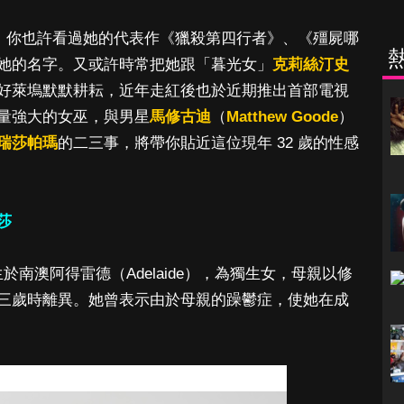
，你也許看過她的代表作《獵殺第四行者》、《殭屍哪
她的名字。又或許時常把她跟「暮光女」
克莉絲汀史
好萊塢默默耕耘，近年走紅後也於近期推出首部電視
量強大的女巫，與男星
馬修古迪
（
Matthew Goode
）
瑞莎帕瑪
的二三事，將帶你貼近這位現年 32 歲的性感
莎
 日出生於南澳阿得雷德（Adelaide），為獨生女，母親以修
三歲時離異。她曾表示由於母親的躁鬱症，使她在成