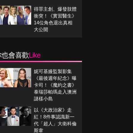
得罪主創、爆發肢體
衝突！《實習醫生》
14位角色退出真相
大公開
你也會喜歡
Like
妮可基嫚監製影集
《最後週年紀念》曝
卡司！《魔約之書》
泰瑞莎帕瑪走入澳洲
謎樣小島
以《大政治家》走
紅！8件事認識新一
代「超人」大衛科倫
斯韋