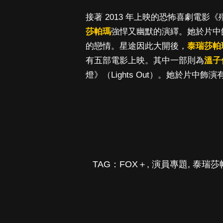
接著 2013 年上映的恐怖喜劇電影《
莎帕瑪
強悍又幽默的演繹。她於片中
的戀情。星途因此大開後，
泰瑞莎帕
有五部電影上映。其中一部則為
溫子
燈》（Lights Out）。她於片
TAG：
FOX＋
,
演員專題
,
泰瑞莎