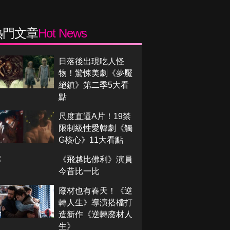
熱門文章
Hot News
日落後出現吃人怪
物！驚悚美劇《夢魘
絕鎮》第二季5大看
點
尺度直逼A片！19禁
限制級性愛韓劇《觸
G核心》11大看點
《飛越比佛利》演員
今昔比一比
廢材也有春天！《逆
轉人生》導演搭檔打
造新作《逆轉廢材人
生》