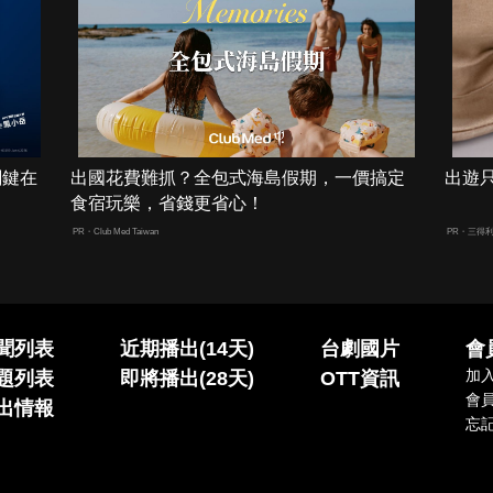
關鍵在
出國花費難抓？全包式海島假期，一價搞定
出遊
食宿玩樂，省錢更省心！
PR・Club Med Taiwan
PR・三得
聞列表
近期播出(14天)
台劇國片
會
加
題列表
即將播出(28天)
OTT資訊
會
出情報
忘