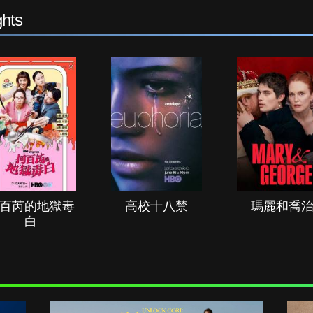
hts
百芮的地獄毒
高校十八禁
瑪麗和喬
白