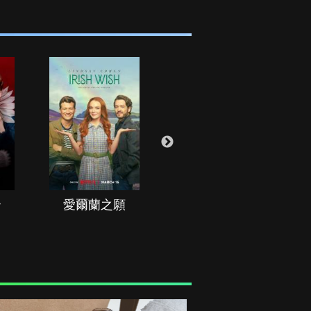
治
愛爾蘭之願
空戰群英