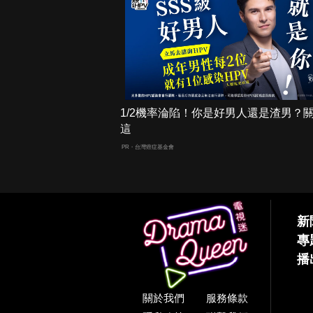
1/2機率淪陷！你是好男人還是渣男？
這
PR・台灣癌症基金會
新
專
播
關於我們
服務條款