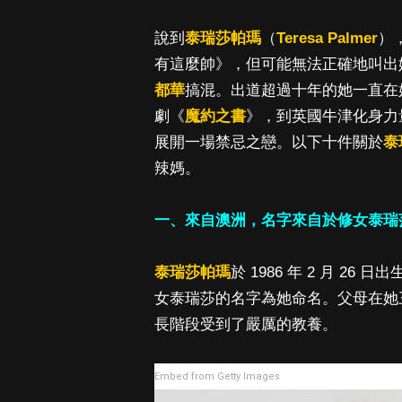
說到
泰瑞莎帕瑪
（
Teresa Palmer
）
有這麼帥》，但可能無法正確地叫出
都華
搞混。出道超過十年的她一直在
劇《
魔約之書
》，到英國牛津化身力
展開一場禁忌之戀。以下十件關於
泰
辣媽。
一、來自澳洲，名字來自於修女泰瑞
泰瑞莎帕瑪
於 1986 年 2 月 26
女泰瑞莎的名字為她命名。父母在她
長階段受到了嚴厲的教養。
Embed from Getty Images