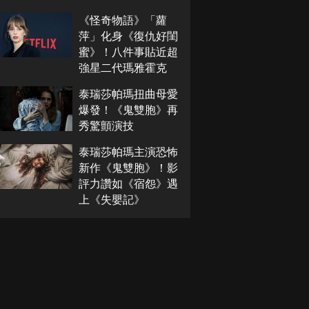
《怪奇物語》「蘿
萍」化身《復仇好閨
蜜》！八件事貼近超
強星二代瑪雅霍克
泰瑞莎帕瑪扭曲母愛
爆發！《鬼雙胞》再
秀驚顫演技
泰瑞莎帕瑪主演恐怖
新作《鬼雙胞》！影
評力讚如《宿怨》遇
上《失嬰記》