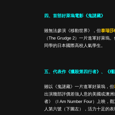
四、首部好萊塢電影《鬼謎藏》
雖無法參演《移動世界》，但
泰瑞莎
（The Grudge 2）一片進軍好萊
同學的日本國際高校人氣學生。
五、代表作《獵殺第四行者》、《殭
雖以《鬼謎藏》一片進軍好萊塢，但
出演幾部評價差強人意的美國或澳洲出
者》（I Am Number Four）上映
人第六號（下圖左），活力十足的表