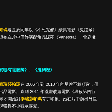
帕瑪
還是於同年以《不死咒怨》續集電影《鬼謎藏》
塢。但她在片中僅飾演配角凡妮莎（Vanessa），會霸凌
屍哪有這麼帥》、《鬼關燈》
泰瑞莎帕瑪
在 2006 年到 2010 年的星途不算順遂，僅
品電影。直到 2011 年漫畫改編電影《獵殺第四行
，觀眾才開始對
泰瑞莎帕瑪
有了印象。她在片中演出外星
現獲得不少觀眾喜愛。