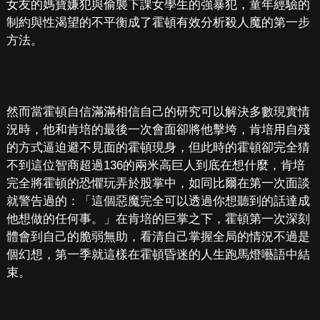
女友的媽寶嫌犯與偷襲下課女學生的強暴犯，童年經驗的
制約與性渴望的不平衡成了霍頓有效分析殺人魔的第一步
方法。
然而當霍頓自信滿滿相信自己的研究可以解決多數現實情
況時，他和肯培的最後一次會面卻將他擊垮，肯培用自殘
的方式逼迫避不見面的霍頓現身，但此時的霍頓卻完全猜
不到這位智商超過136的兩米高巨人到底在想什麼，肯培
完全將霍頓的恐懼玩弄於股掌中，如同比爾在第一次面談
就警告過的：「這個惡魔完全可以透過你想聽到的話達成
他想做的任何事。」在肯培的巨掌之下，霍頓第一次深刻
體會到自己的脆弱無助，看清自己掌握全局的情況不過是
個幻想，第一季就這樣在霍頓昏迷的人生跑馬燈囈語中結
束。