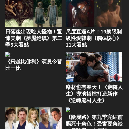
日落後出現吃人怪物！驚
尺度直逼A片！19禁限制
悚美劇《夢魘絕鎮》第二
級性愛韓劇《觸G核心》
季5大看點
11大看點
《飛越比佛利》演員今昔
比一比
廢材也有春天！《逆轉人
生》導演搭檔打造新作
《逆轉廢材人生》
《陰屍路》第九季完結前
賜死十角色！受害要角談