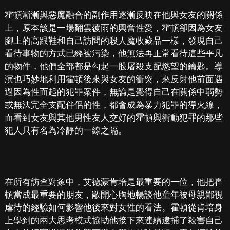
霍頓漸漸與惡魔融合的副作用逐漸反映在他與女友的關係
上，原本該是一場翻雲覆雨的興奮性愛，霍頓卻因為女友
腳上的高跟鞋和自己訪問的殺人魔收藏品一樣，發現自己
看待事物的方式已經被污染，他無法再正常看待這些平凡
的物件，他們全部都是勾起一股屠殺支配慾望的鑰匙。導
演也巧妙地利用霍頓後來與女友的衝突，來反射他前面遇
過因為性而起的犯罪案件，無論是覺得自己在關係中弱勢
或無法完全支配伴侶的性，都會成為暴力犯罪的導火線，
而看到女友與其他男性友人交好的霍頓與衝動犯罪的那些
犯人只有名為冷靜的一線之隔。
在所有訪查對象中，艾德蒙肯培是最重要的一位，他把霍
頓當成最重要的朋友，敞開心胸地暢談他童年被母親鄙視
虐待的經驗如何影響他後來對女性的看法。霍頓從肯培身
上學到的兩大思考模式協助他接下來連續逮捕了殺害自己