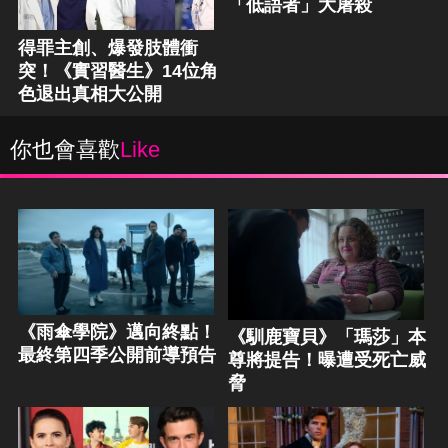
「低語者」大屠殺
得罪主創、爆發肢體衝
突！《實習醫生》14位角
色退出真相大公開
你也會喜歡
Like
《雨傘學院》邁向終點！
《馴鹿寶貝》「瑪莎」本
最終第四季公開前導預告
尊將提告！曝遭受死亡威
脅