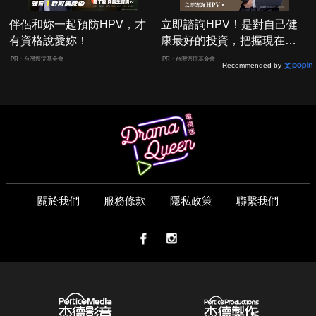
伴侶和妳一起預防HPV，才
立即諮詢HPV！是對自己健
有資格說愛妳！
康最好的投資，把握現在不
嫌晚！
PR・台灣癌症基金會
PR・台灣癌症基金會
Recommended by
關於我們
服務條款
隱私政策
聯繫我們