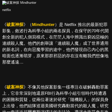
netflix
《
破案神探
》（
Mindhunter
）是 Netflix 推出的最新犯罪
影集，敘述行為科學小組的兩名探員，在保守的70年代開
創全新的犯人側寫模式，在茫茫人海中辨識出窮凶惡極的
連續殺人魔。他們的創舉讓「連續殺人魔」成了世界通用
的新名詞，在向惡魔學習的途中，他們發現自己內心的黑
暗面也逐漸萌芽，原來那群邪惡的存在沒有離我們想像地
那麼遙遠…
《
破案神探
》不像其他探案影集一樣專注在破解轟動罪案
上，它非常深刻地還原FBI行為科學小組引領時代時遭遇
的困難和質疑，從兩位著迷於研究「隨機殺人」的探員身
上出發，他們組隊巡迴美國研究轟動當代的殺人魔，研究