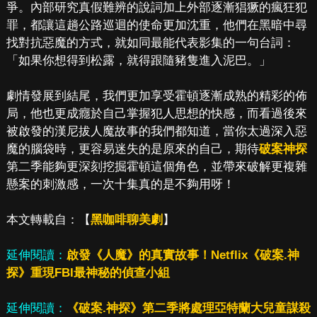
爭。內部研究真假難辨的說詞加上外部逐漸猖獗的瘋狂犯
罪，都讓這趟公路巡迴的使命更加沈重，他們在黑暗中尋
找對抗惡魔的方式，就如同最能代表影集的一句台詞：
「如果你想得到松露，就得跟隨豬隻進入泥巴。」
劇情發展到結尾，我們更加享受霍頓逐漸成熟的精彩的佈
局，他也更成癮於自己掌握犯人思想的快感，而看過後來
被啟發的漢尼拔人魔故事的我們都知道，當你太過深入惡
魔的腦袋時，更容易迷失的是原來的自己，期待
破案神探
第二季能夠更深刻挖掘霍頓這個角色，並帶來破解更複雜
懸案的刺激感，一次十集真的是不夠用呀！
本文轉載自：【
黑咖啡聊美劇
】
延伸閱讀：
啟發《人魔》的真實故事！Netflix《破案.神
探》重現FBI最神秘的偵查小組
延伸閱讀：
《破案.神探》第二季將處理亞特蘭大兒童謀殺