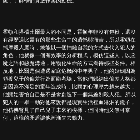
魔，了解他們真正作案的動機。
霍頓和搭檔比爾最大的不同是，霍頓年輕沒有包袱，還沒
有經歷過比爾有的那些生命中的遺憾與痛苦，所以霍頓在
揣摩殺人魔時，總能以一個抽離自我的方式去代入犯人的
角色，他就像一個有效率的分析程式，模仿這些人，以惡
魔之語和惡魔溝通，用物化生命的方式看待那些案件。相
反地，比爾是個遭遇家庭危機的中年男子，他的婚姻因為
領養兒子的偏差行為面臨考驗，當他們歸納出偏差人格都
是因為不滿足的童年造成時，比爾的心理壓力越來越大，
他開始害怕自己是不是會創造下一個無差別殺人犯。所以
犯人的一舉一動對他來說都是現實生活裡血淋淋的鏡子，
他彷彿瞥見了自己兒子未來的模樣，但同時他又無可奈
何，這樣的矛盾讓他漸漸失去動力。