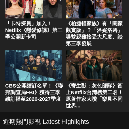
「卡特探員」加入！
《柏捷頓家族》有「闔家
Netflix《戀愛修課》第三
觀賞版」？「潘妮洛碧」
季公開新卡司
曝雙親難接受大尺度、談
第三季發展
CBS公開續訂名單！《聯
《寄生獸：灰色部隊》衝
邦調查局FBI》獲得三季
上Netflix台灣榜第二名！
續訂播至2026-2027季度
原著作家大讚「樂見不同
世界...
近期熱門影視 Latest Highlights