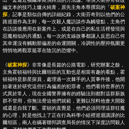
出一套逼近福爾摩斯演繹法的方法論。導演大衛芬奇在改
編文本的技巧上爐火純青，原先主角本尊撰寫的「
破案神
探
」記事是類似自傳的詳細紀錄，大衛芬奇則以他們的公
路巡迴作為主幹，每一次殺人魔訪談作為觸發點，主角們
在訪談後應用在新案件上，或是在自己的私生活裡發現與
惡魔相似的共通點，每一次的支線故事都讓人反思自己何
其幸運沒有觸動那偏差的命運開關，冷調性的壓抑氛圍更
悄悄地將觀眾籠罩在陰沉的恐懼中。
《
破案神探
》非常像是長篇的公路電影，研究辦案之餘，
主角霍頓福特與比爾坦區的互動也是相當有趣的看點，霍
頓福特是新星探員，處理過一次棘手的人質事件後，他開
始著迷於研究這些行為偏差的犯罪者，他們看待世界的方
式異於常人，現在全國警界擁有的經驗法則都對這群新族
群不管用，你無法脅迫他們就範，更難以預料他會大開殺
戒還是自我了斷。霍頓的直覺是，他們必須同理這群狂魔
的心理，於是他找上了正在行為科學小組裡巡迴講課的比
爾坦區，兩人在瞞著聯邦調查局長的情況下深度訪問殺人