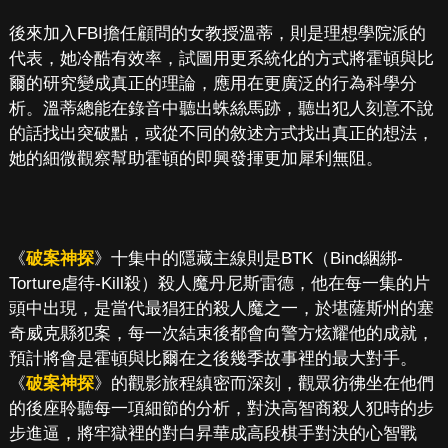
後來加入FBI擔任顧問的女教授溫蒂，則是理想學院派的
代表，她冷酷有效率，試圖用更系統化的方式將霍頓與比
爾的研究變成真正的理論，應用在更廣泛的行為科學分
析。溫蒂總能在錄音中聽出蛛絲馬跡，聽出犯人刻意不說
的話找出突破點，或從不同的敘述方式找出真正的想法，
她的細微觀察幫助霍頓的即興發揮更加犀利無阻。
《
破案神探
》十集中的隱藏主線則是BTK（Bind綑綁-
Torture虐待-Kill殺）殺人魔丹尼斯雷德，他在每一集的片
頭中出現，是當代最猖狂的殺人魔之一，於堪薩斯州的塞
奇威克縣犯案，每一次結束後都會向警方炫耀他的成就，
預計將會是霍頓與比爾在之後幾季故事裡的最大對手。
《
破案神探
》的觀影旅程縝密而深刻，觀眾彷彿坐在他們
的後座聆聽每一項細節的分析，對決高智商殺人犯時的步
步進逼，將牢獄裡的對白昇華成高段棋手對決的心智戰