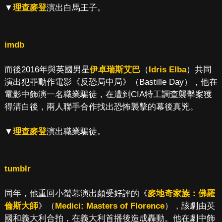
▼
理查麥登
演出白馬王子。
imdb
而後2016年與英國男星
伊卓瑞斯艾巴
（
Idris Elba
）共同
演出犯罪動作電影《反恐局中局》（Bastille Day），他在
電影中飾演一名職業騙徒，在遭到CIA特工調查襲擊案獲
得清白後，兩人聯手合作找出恐怖襲擊的幕後真兇。
▼
理查麥登
演出職業騙徒。
tumblr
同年，他重回小螢幕演出頗受好評的《
麥地奇家族：佛羅
倫斯大師
》（
Medici: Masters of Florence
），該劇由英
國和義大利合拍，在義大利首播後造成轟動。他在劇中飾