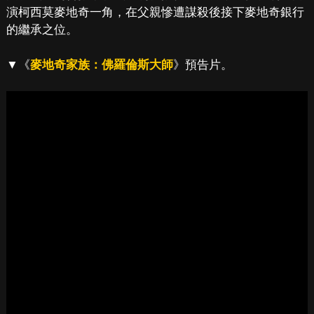
演柯西莫麥地奇一角，在父親慘遭謀殺後接下麥地奇銀行
的繼承之位。
▼《
麥地奇家族：佛羅倫斯大師
》預告片。