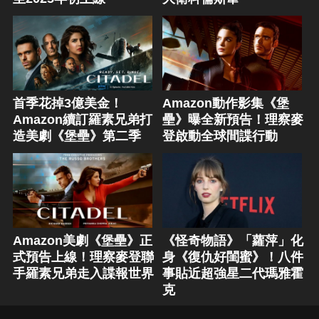
首季花掉3億美金！
Amazon動作影集《堡
Amazon續訂羅素兄弟打
壘》曝全新預告！理察麥
造美劇《堡壘》第二季
登啟動全球間諜行動
Amazon美劇《堡壘》正
《怪奇物語》「蘿萍」化
式預告上線！理察麥登聯
身《復仇好閨蜜》！八件
手羅素兄弟走入諜報世界
事貼近超強星二代瑪雅霍
克