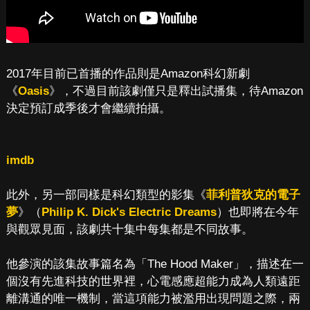
2017年目前已首播的作品則是Amazon科幻新劇
《
Oasis
》，不過目前該劇僅只是釋出試播集，待Amazon
決定預訂成季後才會繼續拍攝。
imdb
此外，另一部同樣是科幻類型的影集《
菲利普狄克的電子
夢
》（
Philip K. Dick's Electric Dreams
）也即將在今年
與觀眾見面，該劇共十集中每集都是不同故事。
他參演的該集故事篇名為「The Hood Maker」，描述在一
個沒有先進科技的世界裡，心電感應超能力成為人類遠距
離溝通的唯一機制，當這項能力被濫用出現問題之際，兩