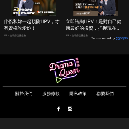
伴侶和妳一起預防HPV，才
立即諮詢HPV！是對自己健
有資格說愛妳！
康最好的投資，把握現在不
嫌晚！
PR・台灣癌症基金會
PR・台灣癌症基金會
Recommended by
關於我們
服務條款
隱私政策
聯繫我們