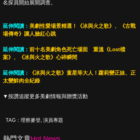
名探員開始展開調查。
延伸閱讀：
美劇性愛場景精選！《冰與火之歌》、《古戰
場傳奇》讓人臉紅心跳
延伸閱讀：
前十名美劇角色死亡場面 重溫《Lost檔
案》、《冰與火之歌》心碎瞬間
延伸閱讀：
《冰與火之歌》童星等大人！蘿莉變正妹、正
太變鮮肉全紀錄
▼按讚追蹤更多美劇情報與贈獎活動
TAG：
理察麥登
,
演員專題
熱門文章
Hot News