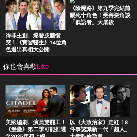
《陰屍路》第九季完結前
賜死十角色！受害要角談
「低語者」大屠殺
得罪主創、爆發肢體衝
突！《實習醫生》14位角
色退出真相大公開
你也會喜歡
Like
美國編劇、演員雙罷工！
以《大政治家》走紅！8
《堡壘》第二季可能推遲
件事認識新一代「超人」
至2025年初上線
大衛科倫斯韋