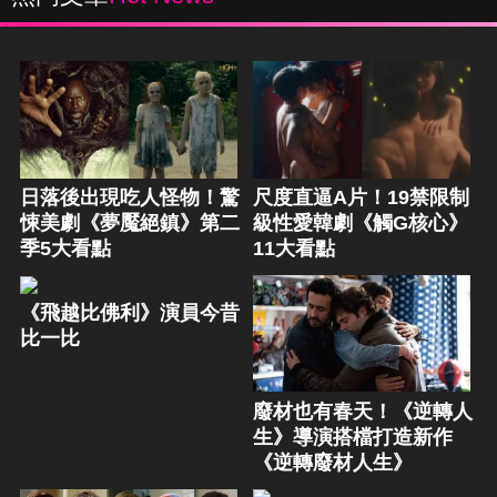
日落後出現吃人怪物！驚
尺度直逼A片！19禁限制
悚美劇《夢魘絕鎮》第二
級性愛韓劇《觸G核心》
季5大看點
11大看點
《飛越比佛利》演員今昔
比一比
廢材也有春天！《逆轉人
生》導演搭檔打造新作
《逆轉廢材人生》