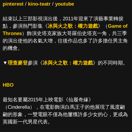
pinterest
/
kino-teatr
/
youtube
結束以上三部影視演出後，2011年迎來了演藝事業轉捩
點，參演熱門影集《
冰與火之歌：權力遊戲
》（
Game of
Thrones
）飾演史塔克家族大哥羅伯史塔克一角，共三季
的演出使他的名氣大增，往後作品也多了許多擔任男主角
的機會。
▼
理查麥登
參演《
冰與火之歌：權力遊戲
》的不同時期。
HBO
最知名要屬2015年上映電影《仙履奇緣》
（Cinderella），在電影飾演白馬王子的他展現了風度翩
翩的形象，一雙電眼不僅為他屢獲許多少女的心，更成為
英國新一代男星代表。