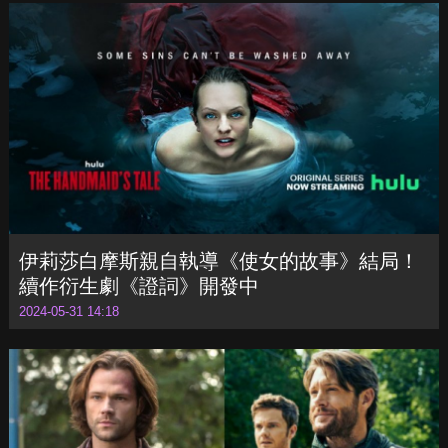
客串《哈利波特》電視劇？丹尼爾雷德克里夫
認為「高層希望兩個版本劃清界線」
2024-05-31 14:24
伊莉莎白摩斯親自執導《使女的故事》結局！
續作衍生劇《證詞》開發中
2024-05-31 14:18