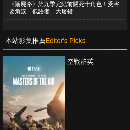
《陰屍路》第九季完結前賜死十角色！受害
要角談「低語者」大屠殺
本站影集推薦
Editor's Picks
真愛挑日子