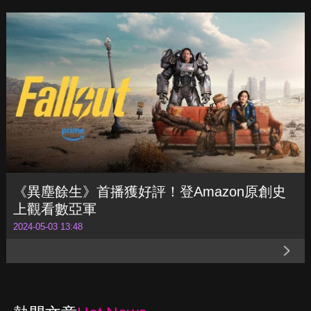
【DQ新劇指南-2024年5月】班奈狄克康柏拜
區《幽暗偶遇》踏上返家歸途！《人生複本》
燒腦上演
2024-05-09 13:42
《異塵餘生》首播獲好評！登Amazon原創史
上觀看數亞軍