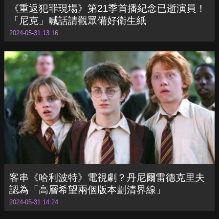
《重返犯罪現場》第21季首播紀念已逝演員！
「尼克」喊話請觀眾備好衛生紙
2024-05-31 13:16