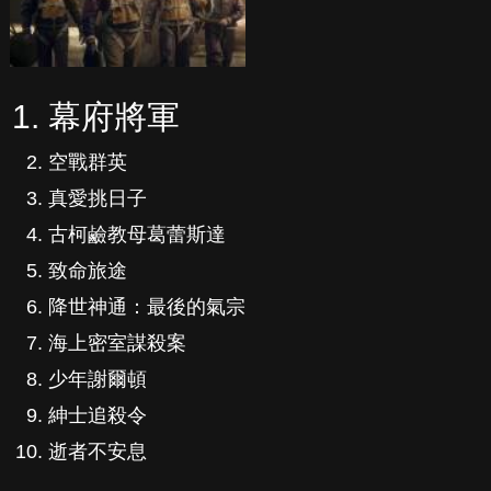
幕府將軍
空戰群英
真愛挑日子
古柯鹼教母葛蕾斯達
致命旅途
降世神通：最後的氣宗
海上密室謀殺案