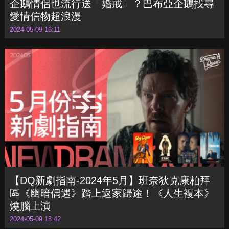
企鵝情侶也流行送「婚戒」？巴布亞企鵝找尋
愛情信物超浪漫
2024-05-09 16:11