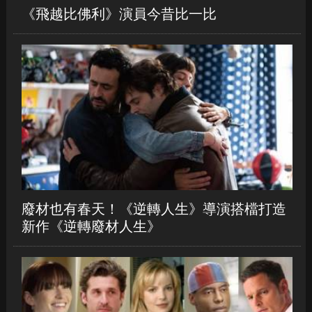
《飛越比佛利》演員今昔比一比
廢材也有春天！《逆轉人生》導演搭檔打造