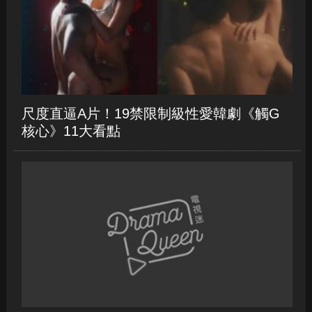
鎮》第二季5大看點
尺度直逼A片！19禁限制級性愛韓劇《觸G
核心》11大看點