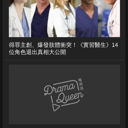
新作《逆轉廢材人生》
得罪主創、爆發肢體衝突！《實習醫生》14
位角色退出真相大公開