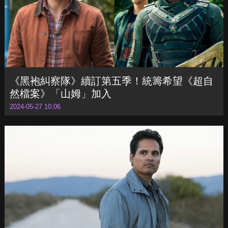
《黑袍糾察隊》續訂第五季！統籌希望《超自
然檔案》「山姆」加入
2024-05-27 10:06