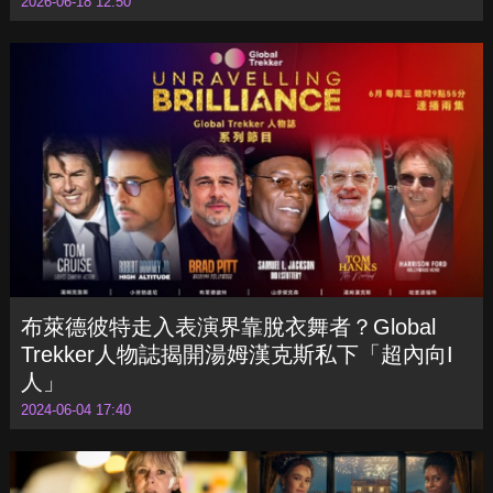
2026世界盃美加墨開踢！梅西、C羅歷史性
「第六次」終局之戰
2026-06-18 12:50
布萊德彼特走入表演界靠脫衣舞者？Global
Trekker人物誌揭開湯姆漢克斯私下「超內向I