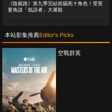
《陰屍路》第九季完結前賜死十角色！受害
要角談「低語者」大屠殺
本站影集推薦
Editor's Picks
真愛挑日子