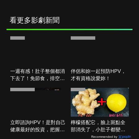
少年謝爾頓
紳士追殺令
逝者不安息
看更多影劇新聞
PR・新素簡
PR・台灣癌症基金會
一週有感！肚子整個都消
伴侶和妳一起預防HPV，
下去了！免節食，排空順
才有資格說愛妳！
暢就夠
PR・台灣癌症基金會
PR・新素簡