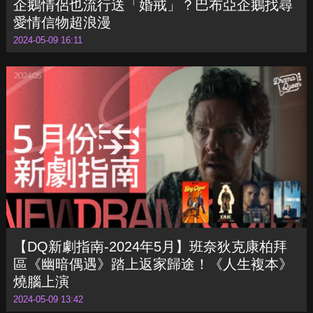
企鵝情侶也流行送「婚戒」？巴布亞企鵝找尋
愛情信物超浪漫
2024-05-09 16:11