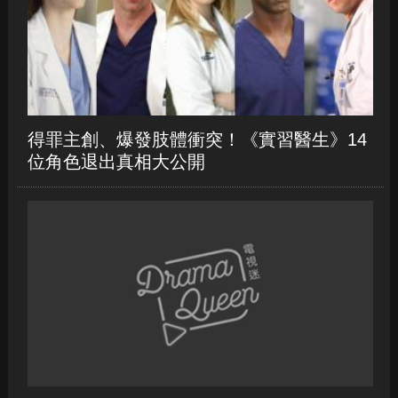
新作《逆轉廢材人生》
得罪主創、爆發肢體衝突！《實習醫生》14
位角色退出真相大公開