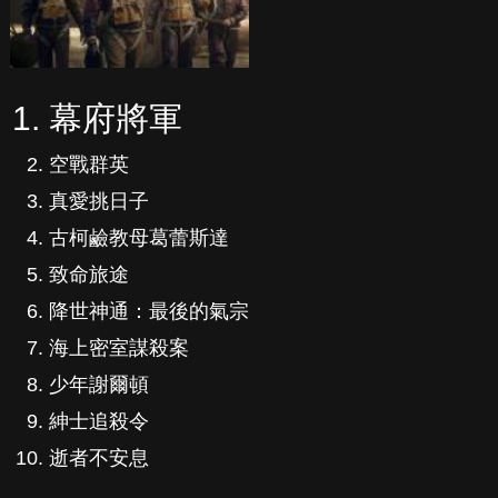
幕府將軍
空戰群英
真愛挑日子
古柯鹼教母葛蕾斯達
致命旅途
降世神通：最後的氣宗
海上密室謀殺案