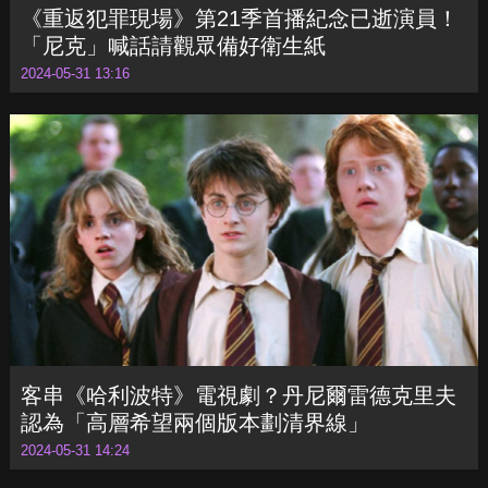
《重返犯罪現場》第21季首播紀念已逝演員！
「尼克」喊話請觀眾備好衛生紙
2024-05-31 13:16