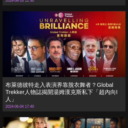
2026世界盃美加墨開踢！梅西、C羅歷史性
「第六次」終局之戰
2026-06-18 12:50
布萊德彼特走入表演界靠脫衣舞者？Global
Trekker人物誌揭開湯姆漢克斯私下「超內向I