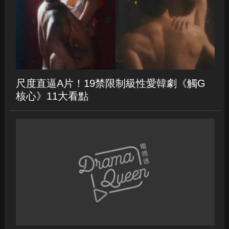
鎮》第二季5大看點
尺度直逼A片！19禁限制級性愛韓劇《觸G
核心》11大看點