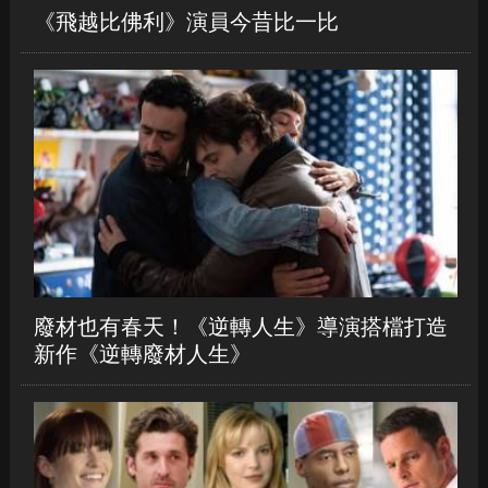
《飛越比佛利》演員今昔比一比
廢材也有春天！《逆轉人生》導演搭檔打造