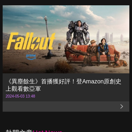
【DQ新劇指南-2024年5月】班奈狄克康柏拜
區《幽暗偶遇》踏上返家歸途！《人生複本》
燒腦上演
2024-05-09 13:42
《異塵餘生》首播獲好評！登Amazon原創史
上觀看數亞軍