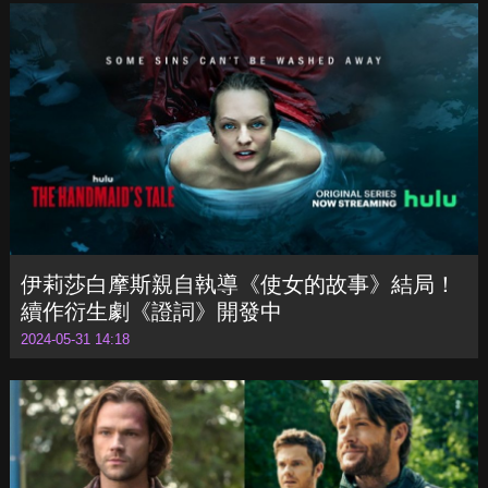
客串《哈利波特》電視劇？丹尼爾雷德克里夫
認為「高層希望兩個版本劃清界線」
2024-05-31 14:24
伊莉莎白摩斯親自執導《使女的故事》結局！
續作衍生劇《證詞》開發中
2024-05-31 14:18