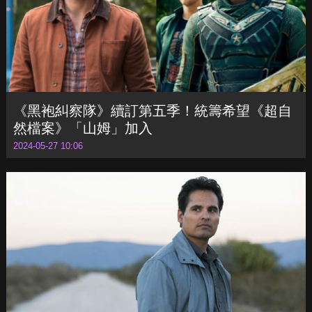
《黑袍糾察隊》續訂第五季！統籌希望《超自
然檔案》「山姆」加入
2024-05-27 10:06