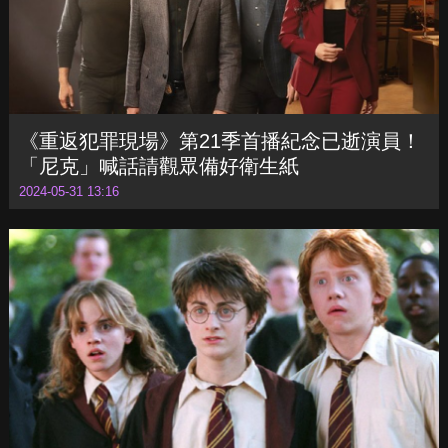
《重返犯罪現場》第21季首播紀念已逝演員！
「尼克」喊話請觀眾備好衛生紙
2024-05-31 13:16