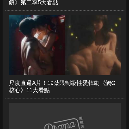
鎮》第二季5大看點
尺度直逼A片！19禁限制級性愛韓劇《觸G
核心》11大看點