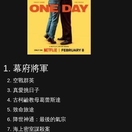
幕府將軍
空戰群英
真愛挑日子
古柯鹼教母葛蕾斯達
致命旅途
降世神通：最後的氣宗
海上密室謀殺案