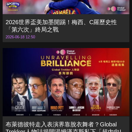
2026世界盃美加墨開踢！梅西、C羅歷史性
「第六次」終局之戰
2026-06-18 12:50
布萊德彼特走入表演界靠脫衣舞者？Global
Trekker人物誌揭開湯姆漢克斯私下「超內向I