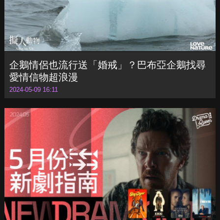
企鵝情侶也流行送「婚戒」？巴布亞企鵝找尋
愛情信物超浪漫
2024-05-09 16:11