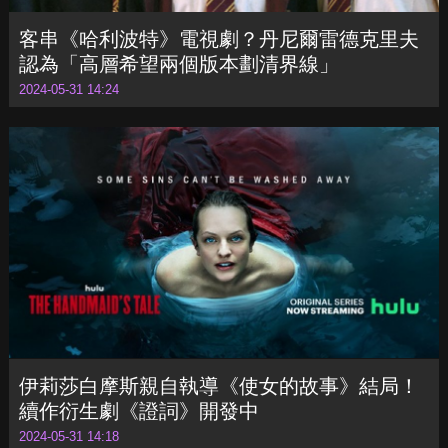
客串《哈利波特》電視劇？丹尼爾雷德克里夫
認為「高層希望兩個版本劃清界線」
2024-05-31 14:24
伊莉莎白摩斯親自執導《使女的故事》結局！
續作衍生劇《證詞》開發中
2024-05-31 14:18