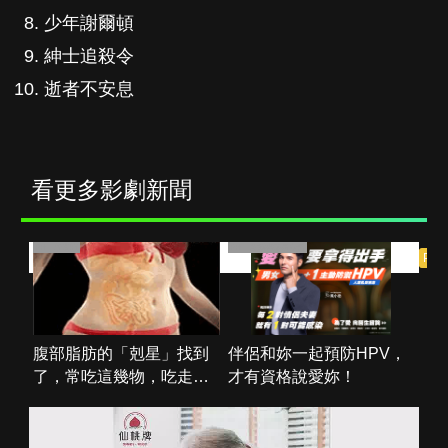
少年謝爾頓
紳士追殺令
逝者不安息
看更多影劇新聞
PR・新素簡
PR・台灣癌症基金會
PR
腹部脂肪的「剋星」找到
伴侶和妳一起預防HPV，
了，常吃這幾物，吃走大
才有資格說愛妳！
肚囊，瘦出小蠻腰