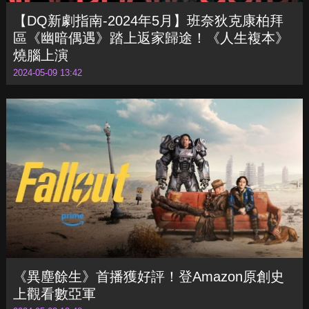
【DQ新劇指南-2024年5月】班奈狄克康柏拜
區《幽暗偶遇》踏上返家歸途！《人生複本》
燒腦上演
2024-05-09 13:42
《異塵餘生》首播獲好評！登Amazon原創史
上觀看數亞軍