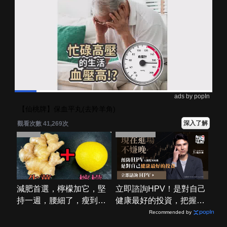
ads by popIn
【仙桃牌】保血平丸(去羚羊角)
深入了解
觀看次數 41,269次
PR・新素簡
PR・台灣癌症基金會
減肥首選，檸檬加它，堅
立即諮詢HPV！是對自己
持一週，腰細了，瘦到你
健康最好的投資，把握現
懷疑人生
在不嫌晚！
Recommended by