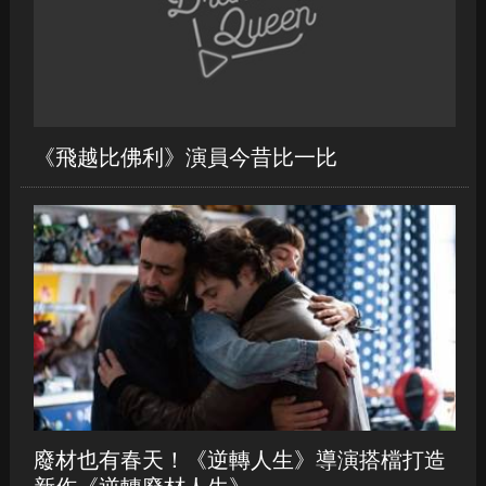
《飛越比佛利》演員今昔比一比
廢材也有春天！《逆轉人生》導演搭檔打造