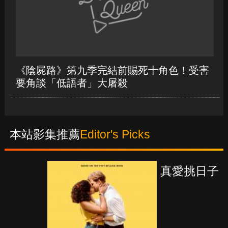
《陰屍路》第九季完結前賜死十角色！受害
要角談「低語者」大屠殺
本站影集推薦
Editor's Picks
真愛挑日子