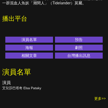
一群混血人魚妖「潮間人」（Tidelander）莫屬。
播出平台
演員名單
預告
海報
劇照
相關文章
台灣播出訊息
演員名單
演員
艾兒莎巴塔奇 Elsa Pataky
更多>>