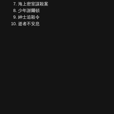
海上密室謀殺案
少年謝爾頓
紳士追殺令
逝者不安息