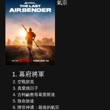
氣宗
幕府將軍
空戰群英
真愛挑日子
古柯鹼教母葛蕾斯達
致命旅途
降世神通：最後的氣宗