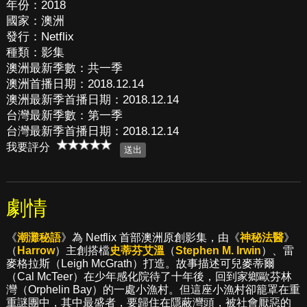
年份：2018
國家：澳洲
發行：Netflix
種類：影集
澳洲最新季數：共一季
澳洲首播日期：2018.12.14
澳洲最新季首播日期：2018.12.14
台灣最新季數：第一季
台灣最新季首播日期：2018.12.14
我要評分
劇情
《
潮灘秘語
》為 Netflix 首部澳洲原創影集，由《
神秘法醫
》
（
Harrow
）主創搭檔
史蒂芬艾溫
（
Stephen M. Irwin
）、雷
麥格拉斯（Leigh McGrath）打造。故事描述可兒麥蒂爾
（Cal McTeer）在少年感化院待了十年後，回到家鄉歐芬林
灣（Orphelin Bay）的一處小漁村。但這座小漁村卻籠罩在重
重謎團中，其中最盛者，要歸住在隱蔽灣頭，被社會厭惡的