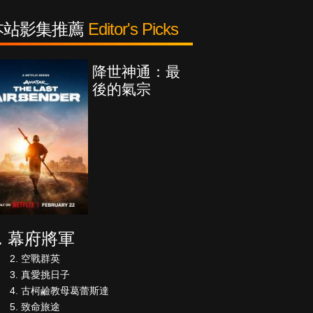
本站影集推薦
Editor's Picks
降世神通：最
後的氣宗
幕府將軍
空戰群英
真愛挑日子
古柯鹼教母葛蕾斯達
致命旅途