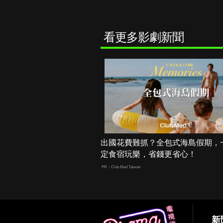
看更多影劇新聞
出國花費難抓？全包式海島假期，
定食宿玩樂，省錢更省心！
PR・Club Med Taiwan
新