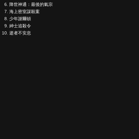
降世神通：最後的氣宗
海上密室謀殺案
少年謝爾頓
紳士追殺令
逝者不安息