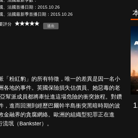
國、法國最新季數：
國、法國首播日期：2015.10.26
國、法國最新季首播日期：2015.10.26
要評分
古柯鹼教母葛
致命旅途
蕾斯達
派「粉紅豹」的所有特徵，唯一的差異是因一名小
洲各地的事件。英國保險損失估價員、她惡毒的老
維亞幫派成員都將牽扯進這場危險的衝突旅程。對鑽
件，進而回溯到經歷巴爾幹半島衝突黑暗時期的波
敦金融界的貪腐網絡。歐洲的組織型犯罪正在進
氓（Bankster）。