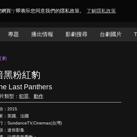
amaQueen電視迷
瀏覽網頁，即表示您同意我們的隱私政策。
了解隱私政策
專題
播出情報
影劇搜尋
台劇國片
T
紅豹
暗黑粉紅豹
he Last Panthers
片類型：
犯罪
、
動作
份：2015
家：英國、法國
：SundanceTV,Cinemax(台灣)
類：迷你影集