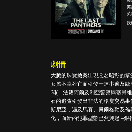
英
英
英
我
真愛挑日子
劇情
大膽的珠寶搶案出現惡名昭彰的幫
女孩不幸死亡而引發一連串遍及歐
闆(、法籍阿爾及利亞警察與塞爾
石的追查引發出非法的槍隻交易事
斯尼亞，遍及馬賽、貝爾格勒及倫
化，而新的犯罪型態已然興起 –銀行流