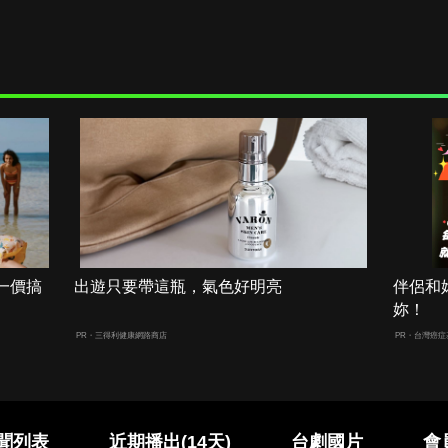
一價搞
出遊只要帶這瓶，氣色好明亮
伴侶和
妳！
PR・三得利健康網路商店
PR・台灣癌症
聞列表
近期播出(14天)
台劇國片
會