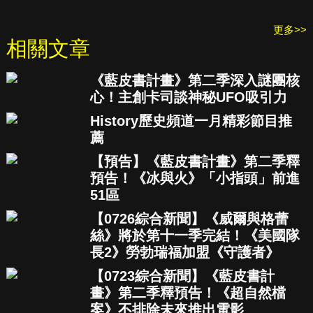
更多>>
相關文章
《藍皮書計畫》第二季深入謎團核
心！主創卡司談神秘UFO吸引力
History歷史頻道一月精彩節目推
薦
【預告】《藍皮書計畫》第二季釋
預告！《冰與火》「小指頭」前進
51區
【0726綜合新聞】《威爾與格蕾
絲》將於第十一季完結！《美國隊
長2》勞勃瑞福加盟《守護者》
【0723綜合新聞】《藍皮書計
畫》第二季釋預告！《超自然檔
案》不排除未來推出電影