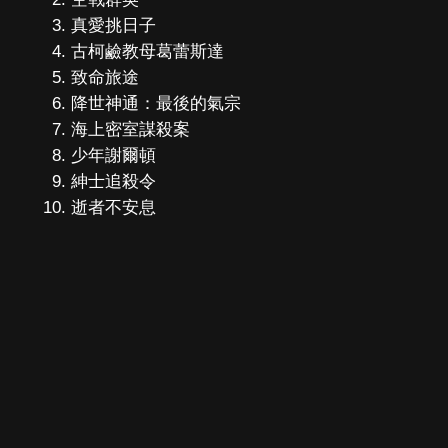
真愛挑日子
古柯鹼教母葛蕾斯達
致命旅途
降世神通：最後的氣宗
海上密室謀殺案
少年謝爾頓
紳士追殺令
逝者不安息