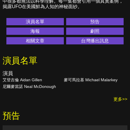
中很多都無法以科學理解。每一集都會引用一個真實案例，
揭露UFO在美國鮮為人知的神秘面紗。
演員名單
預告
海報
劇照
相關文章
台灣播出訊息
演員名單
演員
艾登吉倫 Aidan Gillen
麥可馬拉基 Michael Malarkey
尼爾麥當諾 Neal McDonough
更多>>
預告