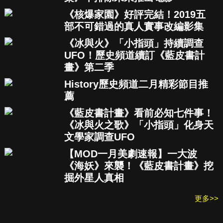
《核爆家園》好評完結！2019五
部不可錯過的真人實事改編影集
《冰與火》「小指頭」持續調查
UFO！歷史頻道續訂《藍皮書計
畫》第二季
History歷史頻道二月精彩節目推
薦
《藍皮書計畫》看前必知七件事！
《冰與火之歌》「小指頭」化身天
文學家調查UFO
【MOD一月美劇速報】一大波
《海妖》來襲！《藍皮書計畫》挖
掘外星人真相
更多>>