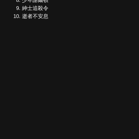
少年謝爾頓
紳士追殺令
逝者不安息