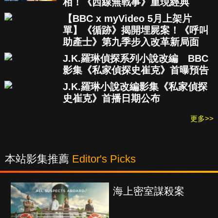
相！《西線無戰事》重現經典
【BBC x myVideo 5月上架片
單】《循跡》揭開埋屍案！《呼叫
助產士》第九季步入改革新局面
J.K.羅琳偵探系列小說改編 BBC
影集《私家偵探史崔克》首曝預告
J.K.羅琳小說改編影集《私家偵探
史崔克》首播日期公布
更多>>
本站影集推薦
Editor's Picks
海上密室謀殺案