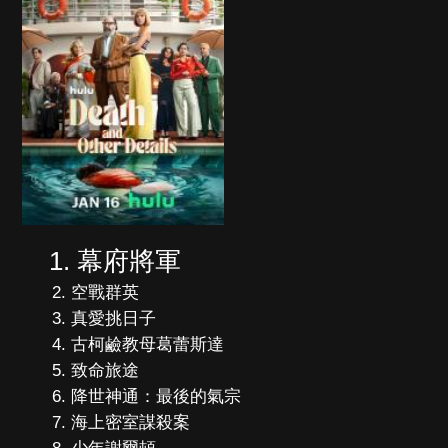
幕府將軍
空戰群英
真愛挑日子
古柯鹼教母葛蕾斯達
致命旅途
降世神通：最後的氣宗
海上密室謀殺案