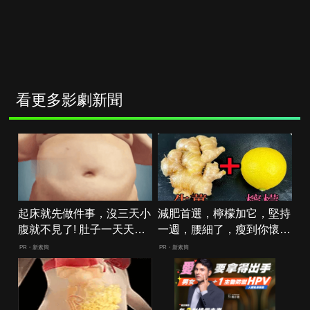
看更多影劇新聞
起床就先做件事，沒三天小
減肥首選，檸檬加它，堅持
腹就不見了! 肚子一天天變
一週，腰細了，瘦到你懷疑
小！
人生
PR・新素簡
PR・新素簡