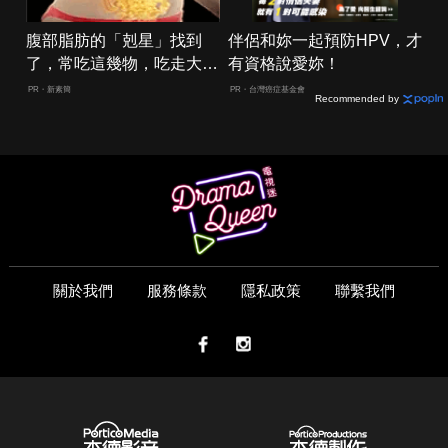
腹部脂肪的「剋星」找到
伴侶和妳一起預防HPV，才
了，常吃這幾物，吃走大肚
有資格說愛妳！
囊，瘦出小蠻腰
PR・新素簡
PR・台灣癌症基金會
Recommended by
關於我們
服務條款
隱私政策
聯繫我們