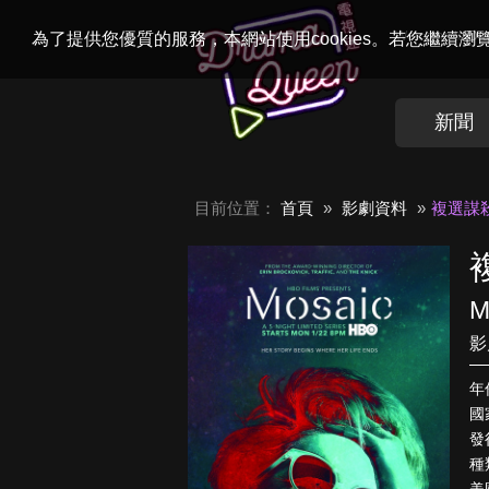
Welcome to
Dr
為了提供您優質的服務，本網站使用cookies。若您繼續
新聞
目前位置：
首頁
影劇資料
複選謀
M
影
年
國
發
種