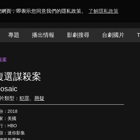
amaQueen電視迷
瀏覽網頁，即表示您同意我們的隱私政策。
了解隱私政策
專題
播出情報
影劇搜尋
台劇國片
T
殺案
複選謀殺案
osaic
片類型：
犯罪
、
懸疑
份：2018
家：美國
行：HBO
類：迷你影集