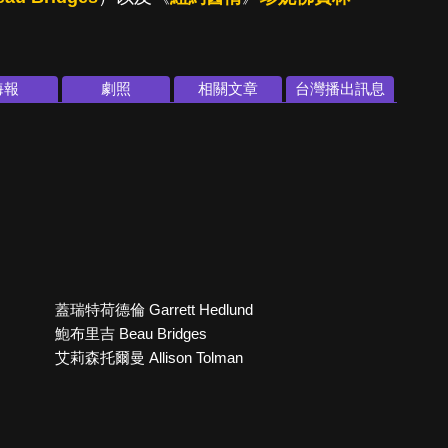
海報
劇照
相關文章
台灣播出訊息
蓋瑞特荷德倫 Garrett Hedlund
鮑布里吉 Beau Bridges
艾莉森托爾曼 Allison Tolman