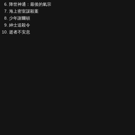
降世神通：最後的氣宗
海上密室謀殺案
少年謝爾頓
紳士追殺令
逝者不安息