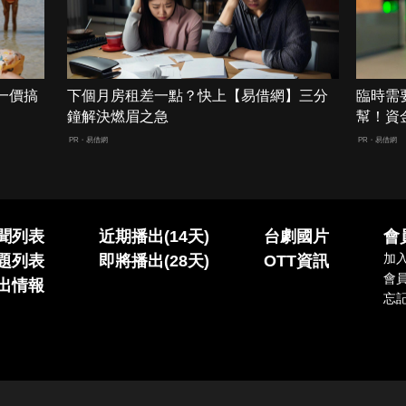
一價搞
下個月房租差一點？快上【易借網】三分
臨時需
鐘解決燃眉之急
幫！資
PR・易借網
PR・易借網
聞列表
近期播出(14天)
台劇國片
會
加
題列表
即將播出(28天)
OTT資訊
會
出情報
忘