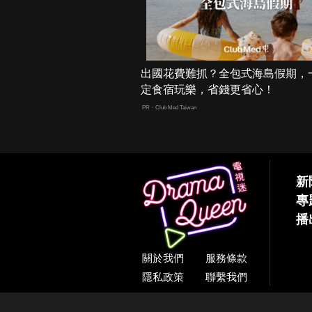
出國花費難抓？全包式海島假期，
定食宿玩樂，省錢更省心！
PR・Club Med Taiwan
新
專
播
關於我們
服務條款
隱私政策
聯繫我們