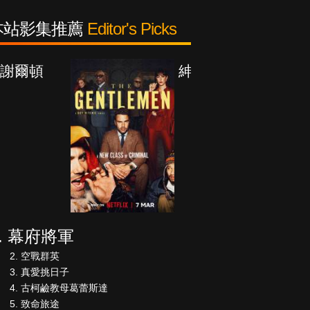
本站影集推薦
Editor's Picks
紳士追殺令
幕府將軍
空戰群英
真愛挑日子
古柯鹼教母葛蕾斯達
致命旅途