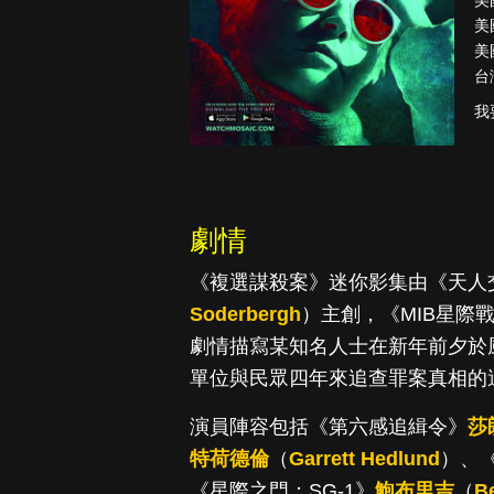
美
美
美
台
降世神通：最
我
後的氣宗
劇情
《複選謀殺案》迷你影集由《天人
Soderbergh
）主創，《MIB星際
劇情描寫某知名人士在新年前夕於
單位與民眾四年來追查罪案真相的
演員陣容包括《第六感追緝令》
莎
特荷德倫
（
Garrett Hedlund
）、
《星際之門：SG-1》
鮑布里吉
（
B