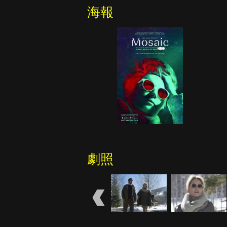
海報
劇照