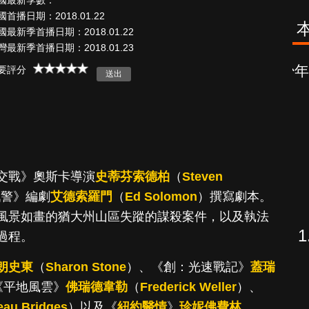
國最新季數：
國首播日期：2018.01.22
國最新季首播日期：2018.01.22
灣最新季首播日期：2018.01.23
海上密室謀殺
少年謝爾頓
要評分
案
交戰》奧斯卡導演
史蒂芬索德柏
（
Steven
戰警》編劇
艾德索羅門
（
Ed Solomon
）撰寫劇本。
風景如畫的猶大州山區失蹤的謀殺案件，以及執法
過程。
朗史東
（
Sharon Stone
）、《創：光速戰記》
蓋瑞
《平地風雲》
佛瑞德韋勒
（
Frederick Weller
）、
eau Bridges
）以及《
紐約醫情
》
珍妮佛費林