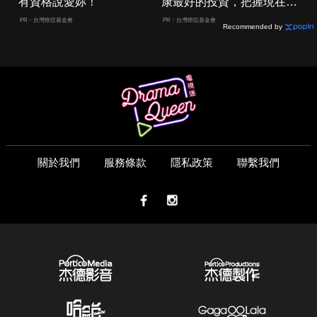
有資格說愛妳！
康最好的投資，把握現在不
嫌晚！
PR・台灣癌症基金會
PR・台灣癌症基金會
Recommended by
關於我們
服務條款
隱私政策
聯繫我們