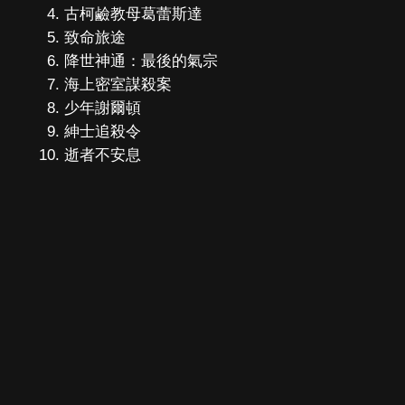
古柯鹼教母葛蕾斯達
致命旅途
降世神通：最後的氣宗
海上密室謀殺案
少年謝爾頓
紳士追殺令
逝者不安息