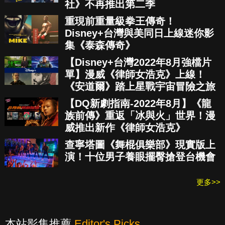
社》不再推出第二季
重現前重量級拳王傳奇！
Disney+台灣與美同日上線迷你影
集《泰森傳奇》
【Disney+台灣2022年8月強檔片
單】漫威《律師女浩克》上線！
《安道爾》踏上星戰宇宙冒險之旅
【DQ新劇指南-2022年8月】《龍
族前傳》重返「冰與火」世界！漫
威推出新作《律師女浩克》
查寧塔圖《舞棍俱樂部》現實版上
演！十位男子養眼擺臀搶登台機會
更多>>
本站影集推薦
Editor's Picks