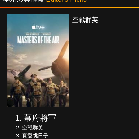
空戰群英
幕府將軍
空戰群英
真愛挑日子