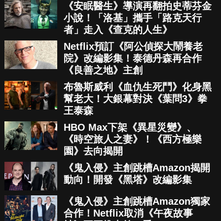
《安眠醫生》導演再翻拍史蒂芬金
小說！「洛基」攜手「路克天行
者」走入《查克的人生》
Netflix預訂《阿公偵探大鬧養老
院》改編影集！泰德丹森再合作
《良善之地》主創
布魯斯威利《血仇生死鬥》化身黑
幫老大！大銀幕對決《葉問3》拳
王泰森
HBO Max下架《異星災變》、
《時空旅人之妻》！《西方極樂
園》去向揭開
《鬼入侵》主創跳槽Amazon揭開
動向！開發《黑塔》改編影集
《鬼入侵》主創跳槽Amazon獨家
合作！Netflix取消《午夜故事