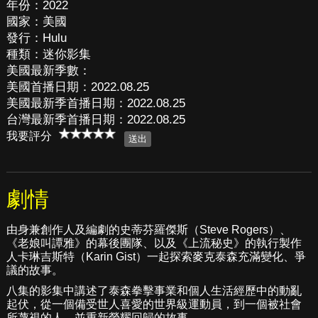
年份：2022
國家：美國
發行：Hulu
種類：迷你影集
美國最新季數：
美國首播日期：2022.08.25
美國最新季首播日期：2022.08.25
台灣最新季首播日期：2022.08.25
我要評分
劇情
由身兼創作人及編劇的史蒂芬羅傑斯（Steve Rogers）、
《老娘叫譚雅》的幕後團隊、以及《上流秘史》的執行製作
人卡琳吉斯特（Karin Gist）一起探索麥克泰森充滿變化、爭
議的故事。
八集的影集中講述了泰森拳擊事業和個人生活經歷中的動亂
起伏，從一個備受世人喜愛的世界級運動員，到一個被社會
所蔑視的人，並重新榮耀回歸的故事。