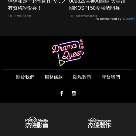
伴侶和妳一起預防HPV，才
009829掌握AI關鍵 大華韓
有資格說愛妳！
國KOSPI 50今強勢開募
PR・台灣癌症基金會
PR・大華銀全能行銷方案
Recommended by
關於我們
服務條款
隱私政策
聯繫我們