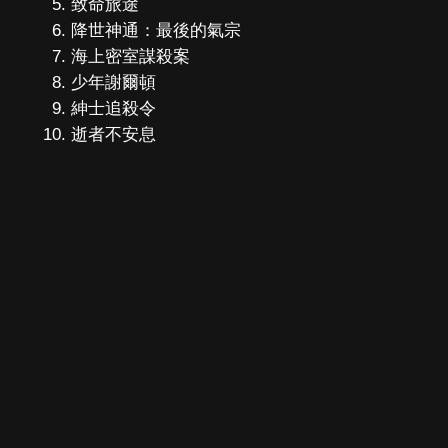
致命旅途
降世神通：最後的氣宗
海上密室謀殺案
少年謝爾頓
紳士追殺令
逝者不安息