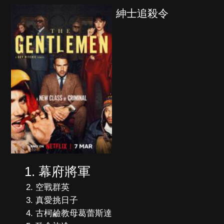
紳士追殺令
幕府將軍
空戰群英
真愛挑日子
古柯鹼教母葛蕾斯達