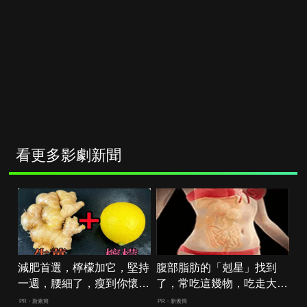
看更多影劇新聞
減肥首選，檸檬加它，堅持
腹部脂肪的「剋星」找到
一週，腰細了，瘦到你懷疑
了，常吃這幾物，吃走大肚
人生
囊，瘦出小蠻腰
PR・新素簡
PR・新素簡