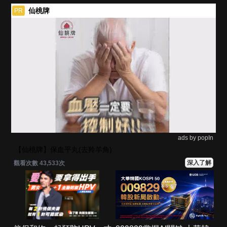
仙桃牌
PR
ads by popIn
【仙桃牌】保血平丸(去羚羊角)
深入了解
觀看次數 43,533次