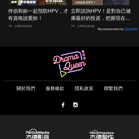
伴侶和妳一起預防HPV，才
立即諮詢HPV！是對自己健
有資格說愛妳！
康最好的投資，把握現在不
嫌晚！
PR・台灣癌症基金會
PR・台灣癌症基金會
Recommended by
關於我們
服務條款
隱私政策
聯繫我們