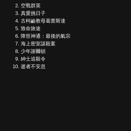
空戰群英
真愛挑日子
古柯鹼教母葛蕾斯達
致命旅途
降世神通：最後的氣宗
海上密室謀殺案
少年謝爾頓
紳士追殺令
逝者不安息