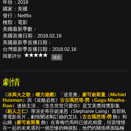
年份：2018
國家：美國
發行：Netflix
種類：電影
美國最新季數：
美國首播日期：2018.02.16
美國最新季首播日期：
台灣最新季首播日期：2018.02.16
我要評分
劇情
《
冰與火之歌：權力遊戲
》「達里奧」
麥可俞斯曼
（
Michiel
Huisman
）與《攻敵必救》
古古瑪芭塔-勞
（
Gugu Mbatha-
Raw
）連袂主演，《生生世世只愛你》是艾美獎得獎影集
《
副人之仁
》導演史蒂芬妮連恩（Stephanie Laing）首部執
導電影長片，劇情闡述剛訂婚的艾比（
古古瑪芭塔-勞
飾）和
山姆（
麥可俞斯曼
飾）在青梅竹馬時已彼此相愛，但當憧憬
在一起的未來遇到一個悲慘的轉捩點，他們的關係將面臨極