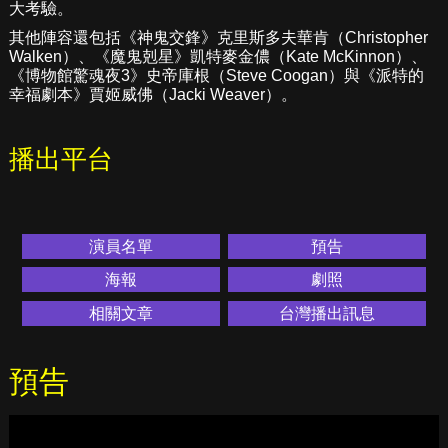
大考驗。
其他陣容還包括《神鬼交鋒》克里斯多夫華肯（Christopher
Walken）、《魔鬼剋星》凱特麥金儂（Kate McKinnon）、
《博物館驚魂夜3》史帝庫根（Steve Coogan）與《派特的
幸福劇本》賈姬威佛（Jacki Weaver）。
播出平台
演員名單
預告
海報
劇照
相關文章
台灣播出訊息
預告