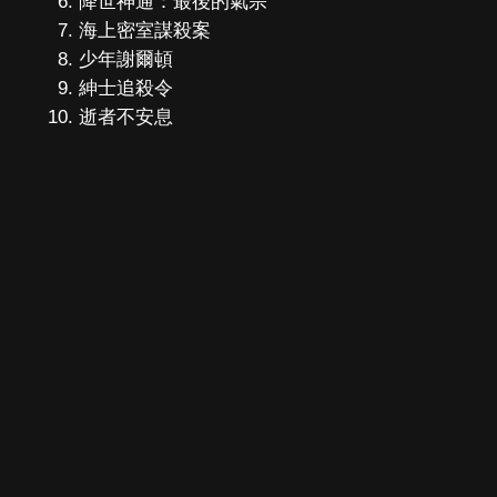
降世神通：最後的氣宗
海上密室謀殺案
少年謝爾頓
紳士追殺令
逝者不安息