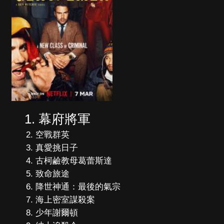
幕府將軍
空戰群英
真愛挑日子
古柯鹼教母葛蕾斯達
致命旅途
降世神通：最後的氣宗
海上密室謀殺案
少年謝爾頓