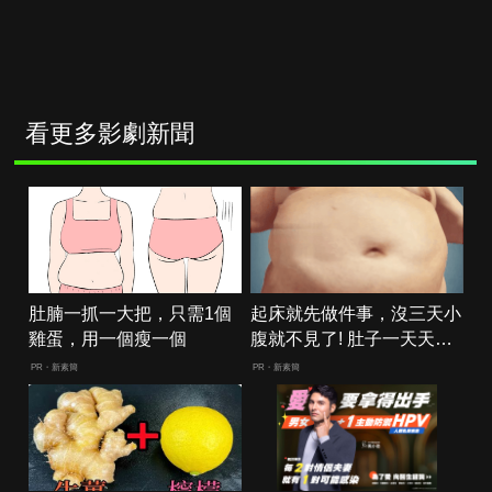
看更多影劇新聞
肚腩一抓一大把，只需1個
起床就先做件事，沒三天小
雞蛋，用一個瘦一個
腹就不見了! 肚子一天天變
小！
PR・新素簡
PR・新素簡