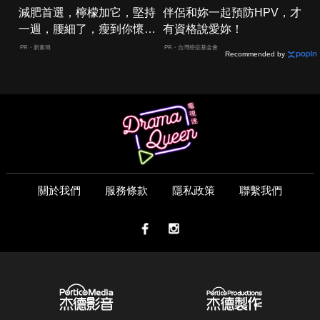
減肥首選，檸檬加它，堅持
伴侶和妳一起預防HPV，才
一週，腰細了，瘦到你懷疑
有資格說愛妳！
人生
PR・新素簡
PR・台灣癌症基金會
Recommended by
關於我們
服務條款
隱私政策
聯繫我們