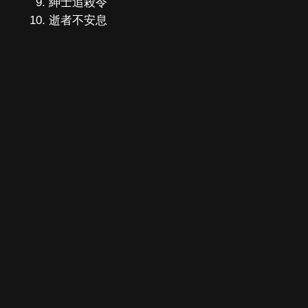
紳士追殺令
逝者不安息