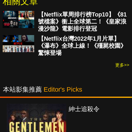
相關文章
【Netflix單周排行榜Top10】《81
號檔案》衝上全球第二！《皇家浪
漫沙龍》電影排行登冠
【Netflix台灣2022年1月片單】
《瀑布》全球上線！《殭屍校園》
驚悚登場
更多>>
本站影集推薦
Editor's Picks
紳士追殺令