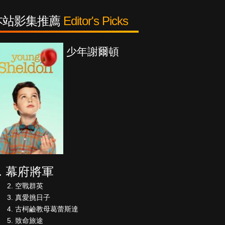
本站影集推薦
Editor's Picks
謝爾頓
紳士追殺令
幕府將軍
空戰群英
真愛挑日子
古柯鹼教母葛蕾斯達
致命旅途