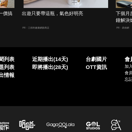
一價搞
出遊只要帶這瓶，氣色好明亮
下個月
鐘解決
PR・三得利健康網路商店
PR・易借網
聞列表
近期播出(14天)
台劇國片
會
加
題列表
即將播出(28天)
OTT資訊
會
出情報
忘