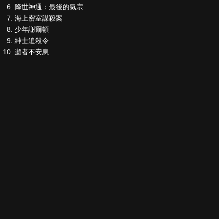
降世神通：最後的氣宗
海上密室謀殺案
少年謝爾頓
紳士追殺令
逝者不安息