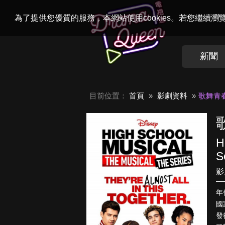
Welcome to
Dr
為了提供您優質的服務，本網站使用cookies。若您繼續
新聞
目前位置：
首頁
影劇資料
歌舞青
H
S
影
年
國
發