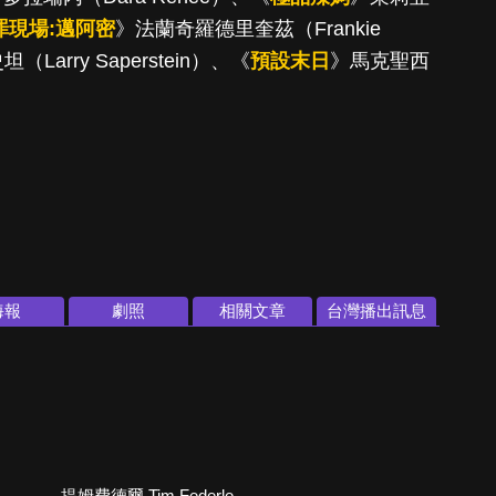
犯罪現場:邁阿密
》法蘭奇羅德里奎茲（Frankie
Larry Saperstein）、《
預設末日
》馬克聖西
海報
劇照
相關文章
台灣播出訊息
提姆費德爾 Tim Federle