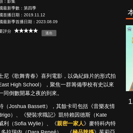
類：影集
國最新季數：第四季
國首播日期：2019.11.12
國最新季首播日期：2023.08.09
海上密室謀殺
少年
要評分
案
士尼《歌舞青春》喜列電影，以偽紀錄片的形式拍
t High School），聚焦一群籌備學校有史以來
一同倒數開幕之夜的到來。
oshua Bassett），其餘卡司包括《音樂友情
odrigo）、《變裝求職記》凱特賴因德斯（Kate
（Sofia Wylie）、《
親密一家人
》麥特科內特
多拉瑞內（Dara Reneé）、《
極品辣媽
》茱莉亞