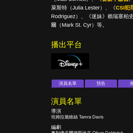
萊斯特（Julia Lester）、《
CSI
Rodriguez）、《迷妹》賴瑞塞柏史坦（
爾（Mark St. Cyr）等。
播出平台
演員名單
預告
演員名單
導演
坦姆拉黛維絲 Tamra Davis
編劇
奧利佛戈爾德斯迪克 Oliver Goldstick