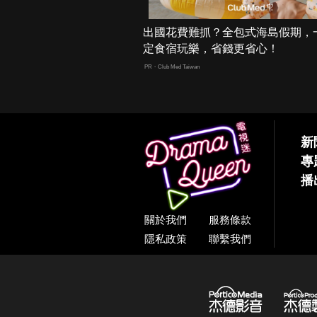
出國花費難抓？全包式海島假期，
定食宿玩樂，省錢更省心！
PR・Club Med Taiwan
新
專
播
關於我們
服務條款
隱私政策
聯繫我們