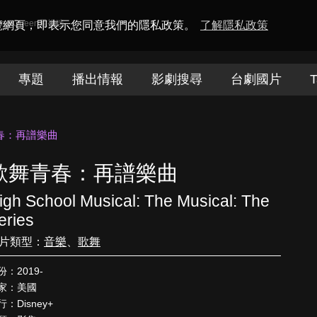
amaQueen電視迷
瀏覽網頁，即表示您同意我們的隱私政策。
了解隱私政策
專題
播出情報
影劇搜尋
台劇國片
T
春：再譜樂曲
歌舞青春：再譜樂曲
igh School Musical: The Musical: The
eries
片類型：
音樂
、
歌舞
份：2019-
家：美國
行：Disney+