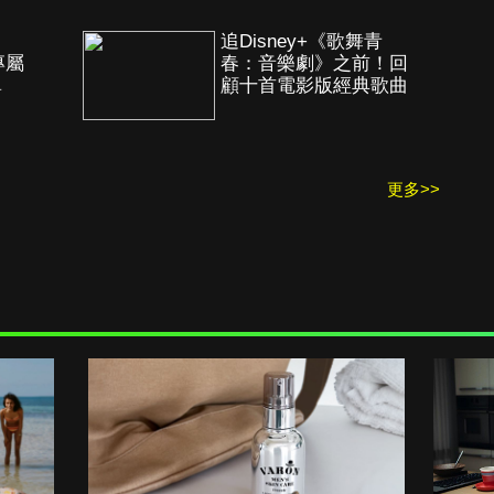
！
追Disney+《歌舞青
專屬
春：音樂劇》之前！回
單
顧十首電影版經典歌曲
更多>>