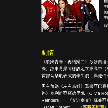
種
美
美
美
途
降世神通：最
我
後的氣宗
劇情
《歌舞青春：再譜樂曲》啟發自迪
攝。故事背景同樣設定在東高中（Eas
首部音樂劇表演的學生們，與他們
男主角為《左右為難》喬書亞巴賽特（J
路》奧利維亞羅德里戈（Olivia R
Reinders）、《安迪麥克》蘇菲亞威利
（Matt Cornett）、《
喜新不厭舊
》