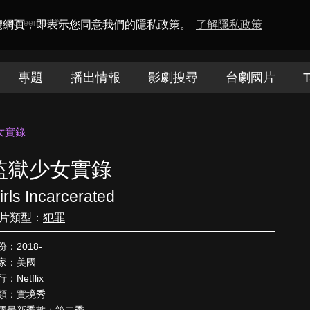
amaQueen電視迷
瀏覽網頁，即表示您同意我們的隱私政策。
了解隱私政策
專題
播出情報
影劇搜尋
台劇國片
T
女實錄
監獄少女實錄
irls Incarcerated
片類型：
犯罪
份：2018-
家：美國
：Netflix
類：實境秀