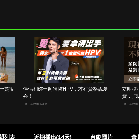
一價搞
伴侶和妳一起預防HPV，才有資格說愛
立即諮
妳！
資，把
PR・台灣癌症基金會
PR・台灣癌症
聞列表
近期播出(14天)
台劇國片
會