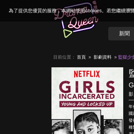
Welcome to
Dr
為了提供您優質的服務，本網站使用cookies。若您繼續
新聞
目前位置：
首頁
影劇資料
監獄少
G
影
年
國
發行
種