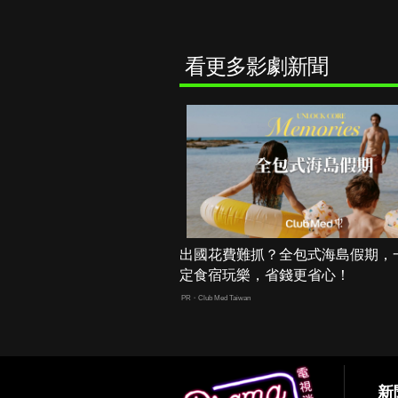
看更多影劇新聞
出國花費難抓？全包式海島假期，
定食宿玩樂，省錢更省心！
PR・Club Med Taiwan
新