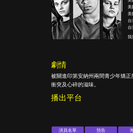
美
美
美
台
台
真愛挑日子
我
劇情
被關進印第安納州兩間青少年矯正
衝突及心碎的滋味。
播出平台
演員名單
預告