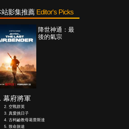
本站影集推薦
Editor's Picks
降世神通：最
後的氣宗
幕府將軍
空戰群英
真愛挑日子
古柯鹼教母葛蕾斯達
致命旅途