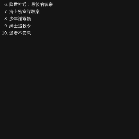
降世神通：最後的氣宗
海上密室謀殺案
少年謝爾頓
紳士追殺令
逝者不安息