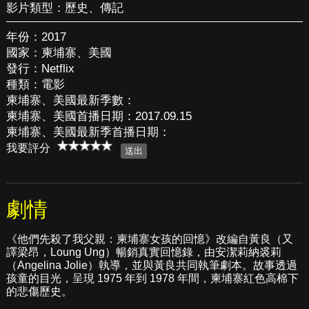
影片類型：
歷史
、
傳記
年份：2017
國家：柬埔寨、美國
發行：Netflix
種類：電影
柬埔寨、美國最新季數：
柬埔寨、美國首播日期：2017.09.15
柬埔寨、美國最新季首播日期：
我要評分
劇情
《他們先殺了我父親：柬埔寨女孩的回憶》改編自黃良（又
譯梁昂，Loung Ung）暢銷真實回憶錄，由安潔莉納裘莉
（Angelina Jolie）執導，並與黃良共同執筆劇本。故事透過
孩童的目光，呈現 1975 年到 1978 年間，柬埔寨紅色高棉下
的悲傷歷史。