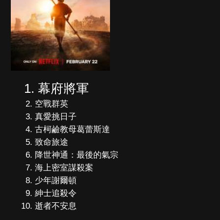
幕府將軍
空戰群英
真愛挑日子
古柯鹼教母葛蕾斯達
致命旅途
降世神通：最後的氣宗
海上密室謀殺案
少年謝爾頓
紳士追殺令
逝者不安息