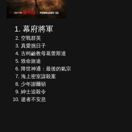
幕府將軍
空戰群英
真愛挑日子
古柯鹼教母葛蕾斯達
致命旅途
降世神通：最後的氣宗
海上密室謀殺案
少年謝爾頓
紳士追殺令
逝者不安息