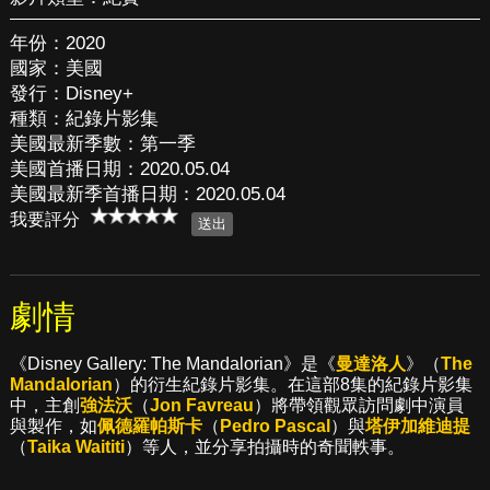
年份：2020
國家：美國
發行：Disney+
種類：紀錄片影集
美國最新季數：第一季
美國首播日期：2020.05.04
美國最新季首播日期：2020.05.04
我要評分
劇情
《Disney Gallery: The Mandalorian》是《
曼達洛人
》（
The
Mandalorian
）的衍生紀錄片影集。在這部8集的紀錄片影集
中，主創
強法沃
（
Jon Favreau
）將帶領觀眾訪問劇中演員
與製作，如
佩德羅帕斯卡
（
Pedro Pascal
）與
塔伊加維迪提
（
Taika Waititi
）等人，並分享拍攝時的奇聞軼事。