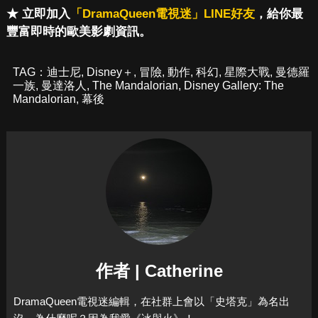
★ 立即加入
「DramaQueen電視迷」LINE好友
，給你最
豐富即時的歐美影劇資訊。
TAG：
迪士尼
,
Disney＋
,
冒險
,
動作
,
科幻
,
星際大戰
,
曼德羅
一族
,
曼達洛人
,
The Mandalorian
,
Disney Gallery: The
Mandalorian
,
幕後
作者 | Catherine
DramaQueen電視迷編輯，在社群上會以「史塔克」為名出