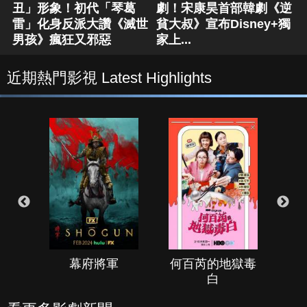
丑」形象！初代「琴葛
劇！宋康昊首部韓劇《逆
雷」化身反派大讚《滅世
貧大叔》宣布Disney+獨
男孩》瘋狂又邪惡
家上...
近期熱門影視 Latest Highlights
幕府將軍
何百芮的地獄毒
白