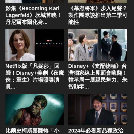
影集《Becoming Karl
《幕府將軍》步入尾聲？
Lagerfeld》坎城首映！
製作團隊談推出第二季可
丹尼爾布爾化身...
能性
Netflix版「凡妮莎」回
Disney+《支配物種》台
歸！Disney+美劇《夜魔
灣獨家線上見面會嗨翻！
俠：重生》片場照曝演
韓孝周一展親民魅力、朱
員...
智勛零...
比爾史柯斯嘉翻轉「小
2024年必看新品種政治