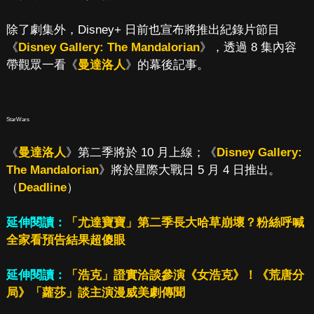
除了劇集外，Disney+ 日前也宣布將推出紀錄片節目
《
Disney Gallery: The Mandalorian
》，透過 8 集內容
帶觀眾一看《
曼達洛人
》的幕後記事。
StarWars
《
曼達洛人
》第二季將於 10 月上線；《
Disney Gallery:
The Mandalorian
》將於星際大戰日 5 月 4 日推出。
（
Deadline
）
延伸閱讀：
「尤達寶寶」第二季長大哈草崩壞？粉絲呼喊
全家看預告結果超傻眼
延伸閱讀：
「浩克」證實洽談參演《女浩克》！《荒唐分
局》「蘿莎」談主演漫威美劇傳聞