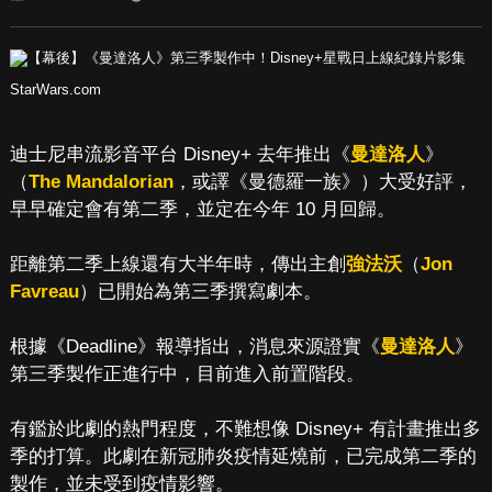
StarWars.com
迪士尼串流影音平台 Disney+ 去年推出《
曼達洛人
》
（
The Mandalorian
，或譯《曼德羅一族》）大受好評，
早早確定會有第二季，並定在今年 10 月回歸。
距離第二季上線還有大半年時，傳出主創
強法沃
（
Jon
Favreau
）已開始為第三季撰寫劇本。
根據《Deadline》報導指出，消息來源證實《
曼達洛人
》
第三季製作正進行中，目前進入前置階段。
有鑑於此劇的熱門程度，不難想像 Disney+ 有計畫推出多
季的打算。此劇在新冠肺炎疫情延燒前，已完成第二季的
製作，並未受到疫情影響。