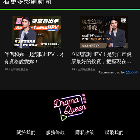
看更多影劇新聞
伴侶和妳一起預防HPV，才
立即諮詢HPV！是對自己健
有資格說愛妳！
康最好的投資，把握現在不
嫌晚！
PR・台灣癌症基金會
PR・台灣癌症基金會
Recommended by
關於我們
服務條款
隱私政策
聯繫我們