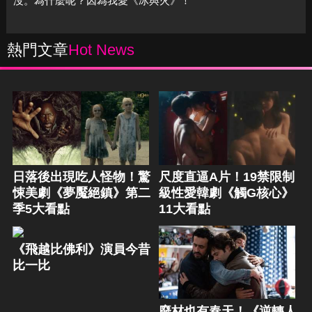
沒。為什麼呢？因為我愛《冰與火》！
熱門文章
Hot News
日落後出現吃人怪物！驚
尺度直逼A片！19禁限制
悚美劇《夢魘絕鎮》第二
級性愛韓劇《觸G核心》
季5大看點
11大看點
《飛越比佛利》演員今昔
比一比
廢材也有春天！《逆轉人