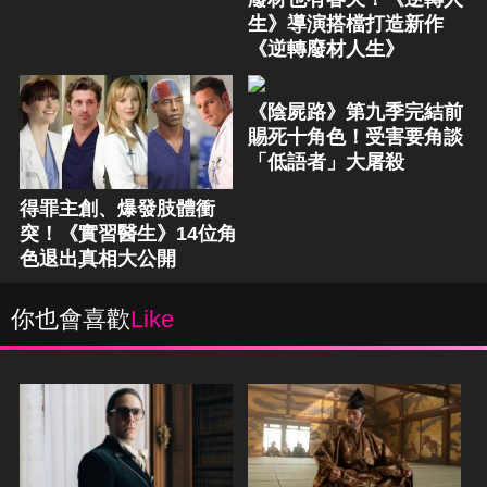
生》導演搭檔打造新作
《逆轉廢材人生》
《陰屍路》第九季完結前
賜死十角色！受害要角談
「低語者」大屠殺
得罪主創、爆發肢體衝
突！《實習醫生》14位角
色退出真相大公開
你也會喜歡
Like