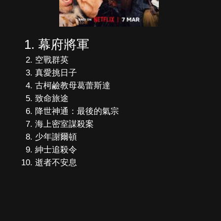
幕府將軍
空戰群英
真愛挑日子
古柯鹼教母葛蕾斯達
致命旅途
降世神通：最後的氣宗
海上密室謀殺案
少年謝爾頓
紳士追殺令
逝者不安息