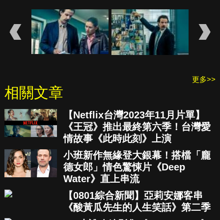
更多>>
相關文章
【Netflix台灣2023年11月片單】
《王冠》推出最終第六季！台灣愛
情故事《此時此刻》上演
小班新作無緣登大銀幕！搭檔「龐
德女郎」情色驚悚片《Deep
Water》直上串流
【0801綜合新聞】亞莉安娜客串
《酸黃瓜先生的人生笑話》第二季