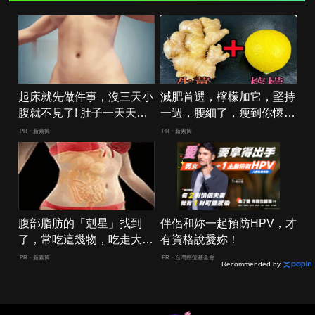
起床就先做件事，沒三天小
減肥首選，檸檬加它，堅持
腹就不見了! 肚子一天天變
一週，腰細了，瘦到你懷疑
小！
人生
PR・新素簡
PR・新素簡
腹部脂肪的「剋星」找到
伴侶和妳一起預防HPV，才
了，常吃這幾物，吃走大肚
有資格說愛妳！
囊，瘦出小蠻腰
PR・新素簡
PR・台灣癌症基金會
Recommended by