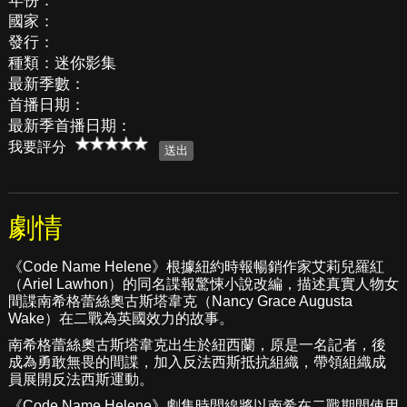
年份：
國家：
發行：
種類：迷你影集
最新季數：
首播日期：
最新季首播日期：
我要評分
劇情
《Code Name Helene》根據紐約時報暢銷作家艾莉兒羅紅
（Ariel Lawhon）的同名諜報驚悚小說改編，描述真實人物女
間諜南希格蕾絲奧古斯塔韋克（Nancy Grace Augusta
Wake）在二戰為英國效力的故事。
南希格蕾絲奧古斯塔韋克出生於紐西蘭，原是一名記者，後
成為勇敢無畏的間諜，加入反法西斯抵抗組織，帶領組織成
員展開反法西斯運動。
《Code Name Helene》劇集時間線將以南希在二戰期間使用