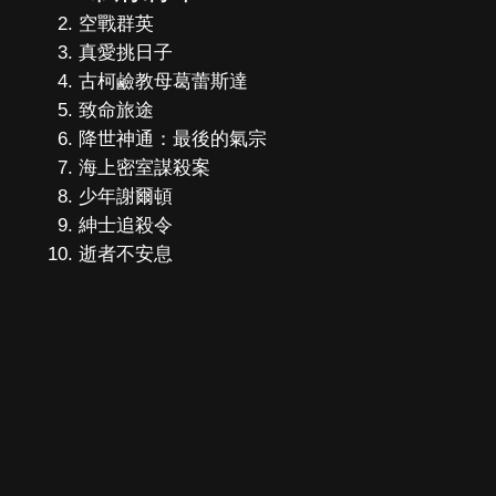
空戰群英
真愛挑日子
古柯鹼教母葛蕾斯達
致命旅途
降世神通：最後的氣宗
海上密室謀殺案
少年謝爾頓
紳士追殺令
逝者不安息