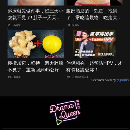
起床就先做件事，沒三天小
腹部脂肪的「剋星」找到
腹就不見了! 肚子一天天變
了，常吃這幾物，吃走大肚
小！
囊，瘦出小蠻腰
PR・新素簡
PR・新素簡
檸檬加它，堅持一週大肚腩
伴侶和妳一起預防HPV，才
不見了，重新回到45公斤
有資格說愛妳！
PR・新素簡
PR・台灣癌症基金會
Recommended by