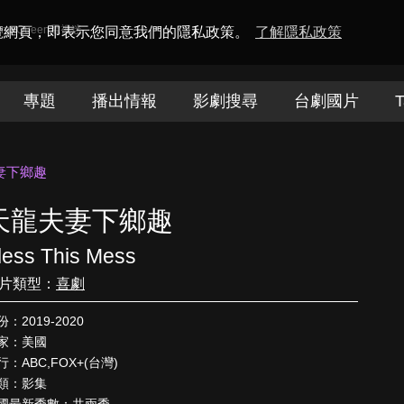
amaQueen電視迷
瀏覽網頁，即表示您同意我們的隱私政策。
了解隱私政策
專題
播出情報
影劇搜尋
台劇國片
T
妻下鄉趣
天龍夫妻下鄉趣
less This Mess
片類型：
喜劇
份：2019-2020
家：美國
行：ABC,FOX+(台灣)
類：影集