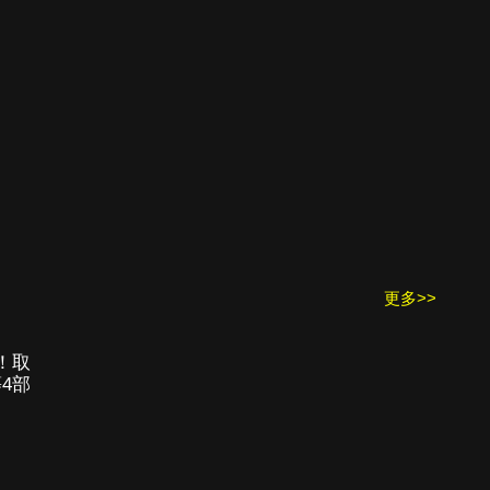
更多>>
！取
4部