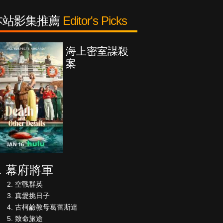
本站影集推薦
Editor's Picks
海上密室謀殺
案
幕府將軍
空戰群英
真愛挑日子
古柯鹼教母葛蕾斯達
致命旅途