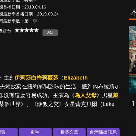
國最新季數：共兩季
國首播日期：2019.04.16
國最新季首播日期：2019.09.24
灣最新季數：第一季
致命旅途
降世神通：最
要評分
後的氣宗
》主創
伊莉莎白梅莉薇瑟
（
Elizabeth
夫婦放棄在紐約單調乏味的生活，搬到內布拉斯加
卻沒有這麼容易成功。主演為《
為人父母
》男星
戴
某個世界》、《飯飯之交》女星蕾克貝爾（Lake
海報
劇照
相關文章
台灣播出訊息