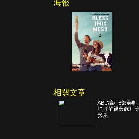
海報
相關文章
ABC續訂8部美劇
消《單親萬歲》等
影集