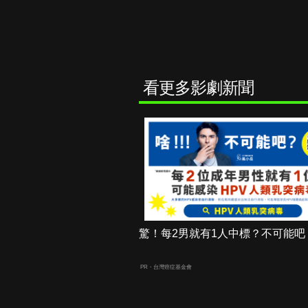
看更多影劇新聞
驚！每2男就有1人中標？不可能吧
PR・台灣癌症基金會