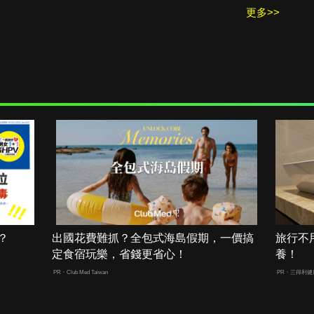
更多>>
？
出國花費難抓？全包式海島假期，一價搞
旅行不
定食宿玩樂，省錢更省心！
養！
PR・Club Med Taiwan
PR・三得利