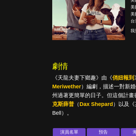
美
美
美
台
古柯鹼教母葛
我
蕾斯達
劇情
《天龍夫妻下鄉趣》由《
俏妞報到
Meriwether
）編劇，描述一對新婚
州過著更簡單的日子。但這個計畫
克斯薛普
（
Dax Shepard
）以及《
Bell）。
演員名單
預告