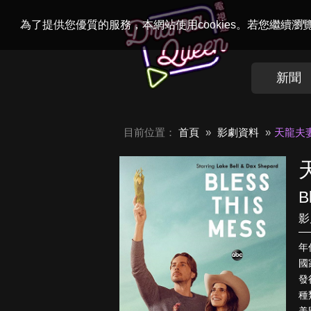
Welcome to
Dr
為了提供您優質的服務，本網站使用cookies。若您繼續
新聞
目前位置：
首頁
影劇資料
天龍夫
B
影
年
國
發
種