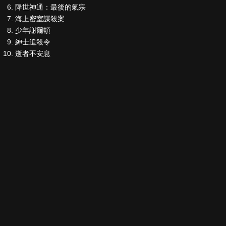
降世神通：最後的氣宗
海上密室謀殺案
少年謝爾頓
紳士追殺令
逝者不安息