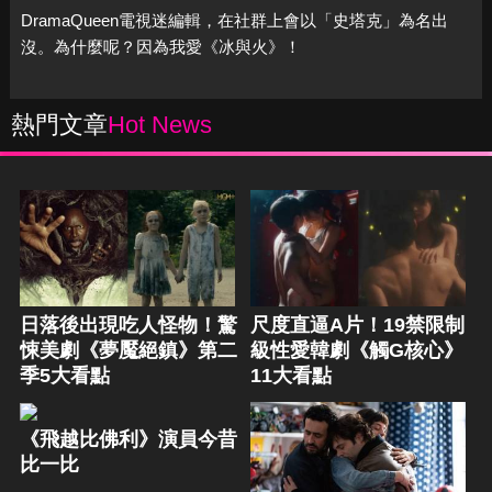
DramaQueen電視迷編輯，在社群上會以「史塔克」為名出
沒。為什麼呢？因為我愛《冰與火》！
熱門文章
Hot News
日落後出現吃人怪物！驚
尺度直逼A片！19禁限制
悚美劇《夢魘絕鎮》第二
級性愛韓劇《觸G核心》
季5大看點
11大看點
《飛越比佛利》演員今昔
比一比