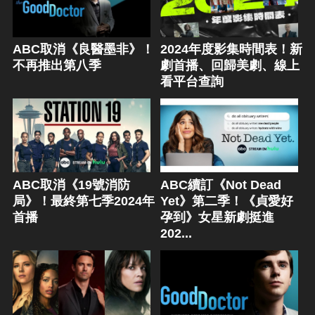
ABC取消《良醫墨非》！
2024年度影集時間表！新
不再推出第八季
劇首播、回歸美劇、線上
看平台查詢
ABC取消《19號消防
ABC續訂《Not Dead
局》！最終第七季2024年
Yet》第二季！《貞愛好
首播
孕到》女星新劇挺進
202...