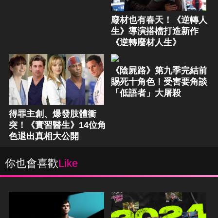
廢材也有春天！《逆轉人
生》導演搭檔打造新作
《逆轉廢材人生》
《陰屍路》第九季完結前
賜死十角色！受害要角談
「低語者」大屠殺
得罪主創、爆發肢體衝
突！《實習醫生》14位角
色退出真相大公開
你也會喜歡
Like