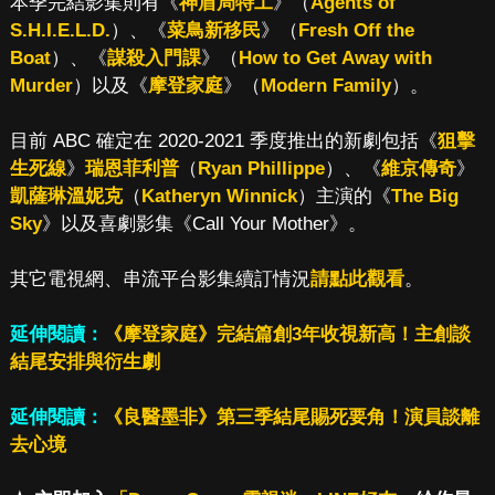
本季完結影集則有《
神盾局特工
》（
Agents of
S.H.I.E.L.D.
）、《
菜鳥新移民
》（
Fresh Off the
Boat
）、《
謀殺入門課
》（
How to Get Away with
Murder
）以及《
摩登家庭
》（
Modern Family
）。
目前 ABC 確定在 2020-2021 季度推出的新劇包括《
狙擊
生死線
》
瑞恩菲利普
（
Ryan Phillippe
）、《
維京傳奇
》
凱薩琳溫妮克
（
Katheryn Winnick
）主演的《
The Big
Sky
》以及喜劇影集《Call Your Mother》。
其它電視網、串流平台影集續訂情況
請點此觀看
。
延伸閱讀：
《摩登家庭》完結篇創3年收視新高！主創談
結尾安排與衍生劇
延伸閱讀：
《良醫墨非》第三季結尾賜死要角！演員談離
去心境