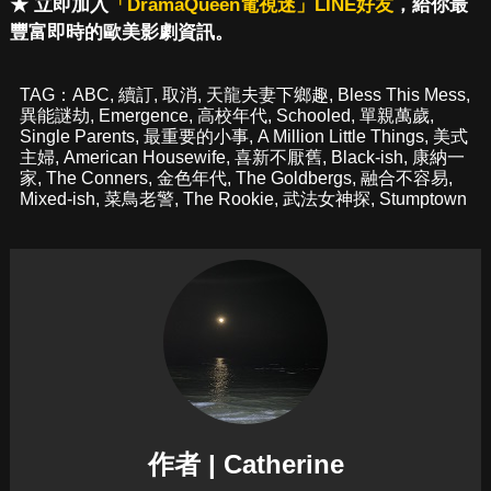
★ 立即加入
「DramaQueen電視迷」LINE好友
，給你最
豐富即時的歐美影劇資訊。
TAG：
ABC
,
續訂
,
取消
,
天龍夫妻下鄉趣
,
Bless This Mess
,
異能謎劫
,
Emergence
,
高校年代
,
Schooled
,
單親萬歲
,
Single Parents
,
最重要的小事
,
A Million Little Things
,
美式
主婦
,
American Housewife
,
喜新不厭舊
,
Black-ish
,
康納一
家
,
The Conners
,
金色年代
,
The Goldbergs
,
融合不容易
,
Mixed-ish
,
菜鳥老警
,
The Rookie
,
武法女神探
,
Stumptown
作者 | Catherine