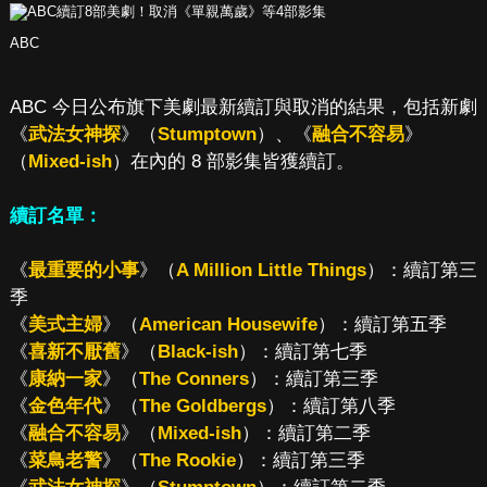
ABC
ABC 今日公布旗下美劇最新續訂與取消的結果，包括新劇
《
武法女神探
》（
Stumptown
）、《
融合不容易
》
（
Mixed-ish
）在內的 8 部影集皆獲續訂。
續訂名單：
《
最重要的小事
》（
A Million Little Things
）：續訂第三
季
《
美式主婦
》（
American Housewife
）：續訂第五季
《
喜新不厭舊
》（
Black-ish
）：續訂第七季
《
康納一家
》（
The Conners
）：續訂第三季
《
金色年代
》（
The Goldbergs
）：續訂第八季
《
融合不容易
》（
Mixed-ish
）：續訂第二季
《
菜鳥老警
》（
The Rookie
）：續訂第三季