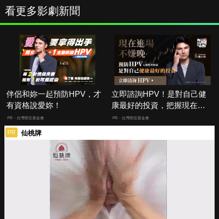
看更多影劇新聞
伴侶和妳一起預防HPV，才
立即諮詢HPV！是對自己健
有資格說愛妳！
康最好的投資，把握現在不
嫌晚！
PR・台灣癌症基金會
PR・台灣癌症基金會
仙桃牌
PR