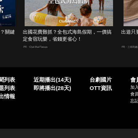
男？關鍵
出國花費難抓？全包式海島假期，一價搞
出遊只
定食宿玩樂，省錢更省心！
PR・Club Med Taiwan
PR・三得利
聞列表
近期播出(14天)
台劇國片
會
加
題列表
即將播出(28天)
OTT資訊
會
出情報
忘