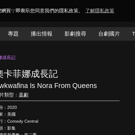
amaQueen電視迷
瀏覽網頁，即表示您同意我們的隱私政策。
了解隱私政策
專題
播出情報
影劇搜尋
台劇國片
T
娜成長記
奧卡菲娜成長記
wkwafina Is Nora From Queens
片類型：
喜劇
份：2020
家：美國
：Comedy Central
類：影集