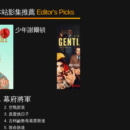
本站影集推薦
Editor's Picks
紳士追殺令
幕府將軍
空戰群英
真愛挑日子
古柯鹼教母葛蕾斯達
致命旅途