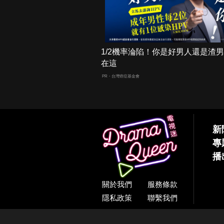
1/2機率淪陷！你是好男人還是渣
在這
PR・台灣癌症基金會
新
專
播
關於我們
服務條款
隱私政策
聯繫我們