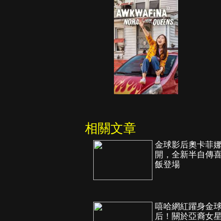
相關文章
金球影后奧卡菲
開，全新半自傳
飯登場
嘻哈網紅躍身金
后！關於亞裔女