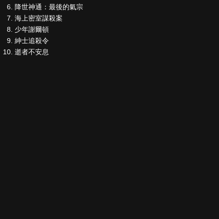
降世神通：最後的氣宗
海上密室謀殺案
少年謝爾頓
紳士追殺令
逝者不安息