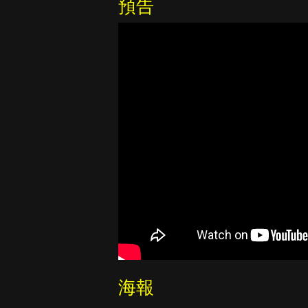
預告
海報