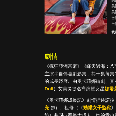
美
美
美
台
台
降世神通：最
後的氣宗
我
劇情
《瘋狂亞洲富豪》《瞞天過海：八面玲
主演半自傳喜劇影集，共十集每集
的成長經歷。由奧卡菲娜編劇、其
Doll
）艾美獎提名導演暨女星
娜塔
《奧卡菲娜成長記》劇情描述諾拉（
亮
飾）、祖母（《
勁爆女子監獄
》
飾）共同扶養長大成人，她的青少