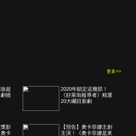
更多>>
娜放超
2020年鎖定這幾部！
喜劇噴
《好萊塢報導者》精選
20大矚目新劇
球獎影
【預告】奧卡菲娜主創
星奧卡
主演！《奧卡菲娜是來