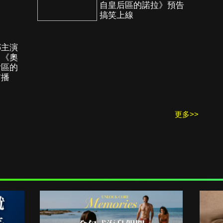
自皇后區的諾拉》預告
搞笑上線
娜主演
！《奧
后區的
首播
更多>>