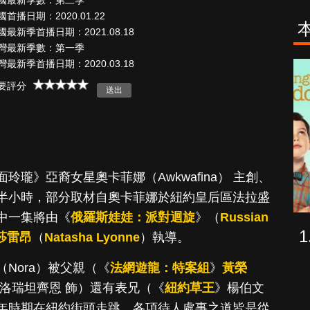
國最新季數：第二季
國首播日期：2020.01.22
國最新季首播日期：2021.08.18
灣最新季數：第一季
灣最新季首播日期：2020.03.18
海上密室謀殺
少年謝爾頓
要評分
案
瓏》亞裔女星奧卡菲娜（Awkwafina） 主創、
半小時，部分取材自奧卡菲娜於紐約皇后區法拉盛
中一集將由《
俄羅斯娃娃：派對迴旋
》（
Russian
莎雷昂
（
Natasha Lyonne
）執導。
Nora）被父親（《
法網遊龍：特案組
》
黃榮
洛瑞坦齊恩 飾）還有表兄（《
紐約草王
》楊伯文
年時期在紐約街頭走跳，各項待人處事之道皆是從