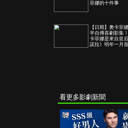
菲娜的十件事
【日期】奧卡菲
半自傳喜劇影集
卡菲娜是來自皇
諾拉》明年一月
看更多影劇新聞