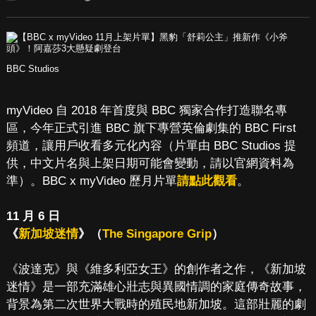
BBC Studios
myVideo 自 2018 年首度與 BBC 獨家合作打造聯名專
區，今年正式引進 BBC 旗下專營英倫劇集的 BBC First
頻道，讓用戶收看多元化內容（片單由 BBC Studios 提
供，中文片名與上架日期可能會變動，請以官網資料為
準）。BBC x myVideo 歷月片單
請點此觀看
。
11 月 6 日
《
新加坡迷情
》（
The Singapore Grip
）
《波達克》與《維多利亞女王》的創作者之作，《新加坡
迷情》是一部充滿雄心壯志與異國情調的家庭傳奇故事，
背景為第二次世界大戰時的殖民地新加坡。這部壯麗的劇