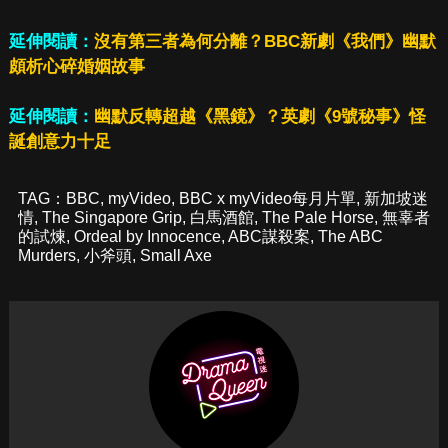
延伸閱讀：
沒有第三者為何分離？BBC新劇《我們》幽默
頗析心碎婚姻故事
延伸閱讀：
幽默反轉超越《黑鏡》？英劇《9號秘事》怪
誕創意力十足
TAG：
BBC
,
myVideo
,
BBC x myVideo每月片單
,
新加坡迷
情
,
The Singapore Grip
,
白馬酒館
,
The Pale Horse
,
無辜者
的試煉
,
Ordeal by Innocence
,
ABC謀殺案
,
The ABC
Murders
,
小斧頭
,
Small Axe