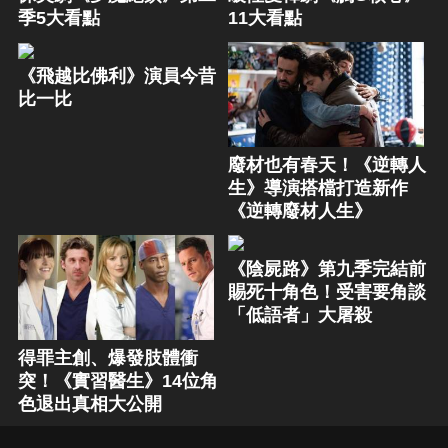
季5大看點
11大看點
《飛越比佛利》演員今昔
比一比
廢材也有春天！《逆轉人
生》導演搭檔打造新作
《逆轉廢材人生》
《陰屍路》第九季完結前
賜死十角色！受害要角談
「低語者」大屠殺
得罪主創、爆發肢體衝
突！《實習醫生》14位角
色退出真相大公開