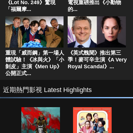
《Lot No. 249》驚現
電視重磅推出《小動物
「福爾摩...
的...
重現「威而鋼」第一場人
《英式醜聞》推出第三
體試驗！《冰與火》「小
季！麥可辛主演《A Very
剝皮」主演《Men Up》
Royal Scandal》...
公開正式...
近期熱門影視 Latest Highlights