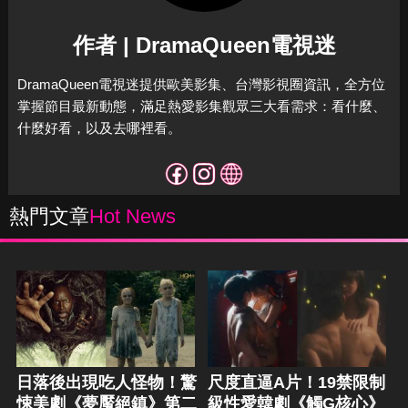
作者 | DramaQueen電視迷
DramaQueen電視迷提供歐美影集、台灣影視圈資訊，全方位
掌握節目最新動態，滿足熱愛影集觀眾三大看需求：看什麼、
什麼好看，以及去哪裡看。
熱門文章
Hot News
日落後出現吃人怪物！驚
尺度直逼A片！19禁限制
悚美劇《夢魘絕鎮》第二
級性愛韓劇《觸G核心》