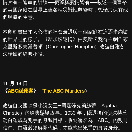
情片有一連串的計謀──商業與愛情皆有──敘述一個富裕
的英國家庭在世界正值各種災難性劇變時，想極力保有他
們興盛的生意。
本劇刻畫出扣人心弦的社會衰退與一個家庭在這逐步崩壞
的世界裡的樣子。《新加坡迷情》由奧斯卡獎得主劇作家
克里斯多夫漢普頓（Christopher Hampton）改編自雅各
法瑞爾的經典小說。
11 月 13 日
《
ABC謀殺案
》（
The ABC Murders
）
改編自英國偵探小說女王─阿嘉莎克莉絲蒂（Agatha
Christie）的經典懸疑故事。1933 年，隱退後的偵探赫丘
勒白羅成為兇手的嘲諷目標，收到署名為「ABC」的數封
信件。白羅必須解開代碼，才能找出兇手的真實身分。