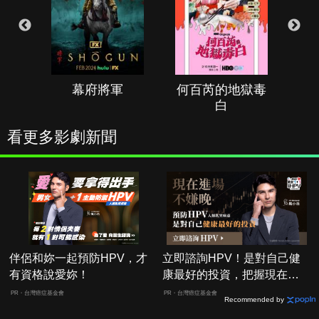
幕府將軍
何百芮的地獄毒
白
看更多影劇新聞
伴侶和妳一起預防HPV，才
立即諮詢HPV！是對自己健
有資格說愛妳！
康最好的投資，把握現在不
嫌晚！
PR・台灣癌症基金會
PR・台灣癌症基金會
Recommended by