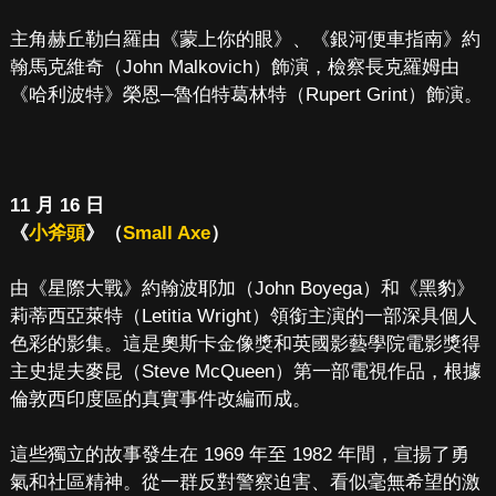
主角赫丘勒白羅由《蒙上你的眼》、《銀河便車指南》約
翰馬克維奇（John Malkovich）飾演，檢察長克羅姆由
《哈利波特》榮恩─魯伯特葛林特（Rupert Grint）飾演。
11 月 16 日
《
小斧頭
》（
Small Axe
）
由《星際大戰》約翰波耶加（John Boyega）和《黑豹》
莉蒂西亞萊特（Letitia Wright）領銜主演的一部深具個人
色彩的影集。這是奧斯卡金像獎和英國影藝學院電影獎得
主史提夫麥昆（Steve McQueen）第一部電視作品，根據
倫敦西印度區的真實事件改編而成。
這些獨立的故事發生在 1969 年至 1982 年間，宣揚了勇
氣和社區精神。從一群反對警察迫害、看似毫無希望的激