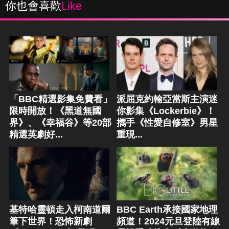
你也會喜歡
Like
「BBC精選影集免費看」
派屈克約翰亞當斯主演迷
限時開放！《黑道無國
你影集《Lockerbie》！
界》、《幸福谷》等20部
攜手《性愛自修室》男星
精選英劇好...
重現...
基特哈靈頓走入柯南道爾
BBC Earth承接國家地理
筆下世界！恐怖新劇
頻道！2024元旦登陸有線