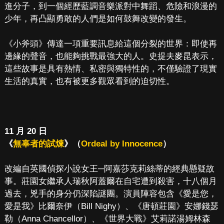
進分子，到一個經歷藍調音樂派對中舞蹈、危險和浪漫的
少年，再凸顯勇敢的人們是如何鼓舞改變的發生。
《小斧頭》傳達一項重要訊息給這個分裂的世界：即使再
邊緣的聲音，也能夠挑戰最強大的人。史提夫麥昆表示，
這些故事是具有熱情、私密與獨特性的，不僅驗證了現實
生活的真實，也有被更多觀眾看到的迫切性。
11 月 20 日
《
無辜者的試煉
》（
Ordeal by Innocence
）
改編自英國偵探小說女王─阿嘉莎克莉絲蒂的經典懸疑故
事。莊園女繼承人瑞秋阿蓋爾在自宅遭到殺害，十八個月
過去，兇手的身分仍深陷謎團。演員陣容包含《愛是您，
愛是我》比爾奈伊（Bill Nighy）、《唐頓莊園》安娜錢瑟
勒（Anna Chancellor）、《世界大戰》艾莉諾湯姆林森