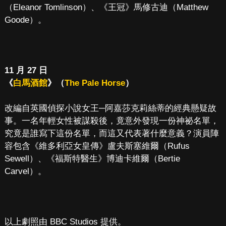
（Eleanor Tomlinson）、《王冠》馬修古迪（Matthew
Goode）。
11 月 27 日
《
白馬酒館
》（
The Pale Horse
）
改編自英國偵探小說女王─阿嘉莎克莉絲蒂的經典懸疑故
事。一名年輕女性被謀殺後，竟意外發現一份神祕名單，
究竟是誰寫下這份名單，而這又代表著什麼意義？演員陣
容包含《維多利亞女皇傳》盧夫斯塞維爾（Rufus
Sewell）、《福斯特醫生》博迪卡維爾（Bertie
Carvel）。
以上劇照由 BBC Studios 提供。