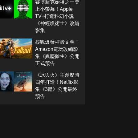
賽博龐克始祖之一登
上小螢幕！Apple
TV+打造科幻小說
《神經喚術士》改編
影集
核戰爆發摧毀文明！
Amazon電玩改編影
集《異塵餘生》公開
正式預告
《冰與火》主創歷時
四年打造！Netflix影
集《3體》公開最終
預告