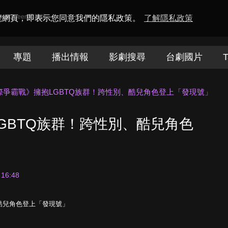
amaQueen電視迷
瀏覽網頁，即表示您同意我們的隱私政策。
了解隱私政策
專題
播出情報
影劇搜尋
台劇國片
T
際爭霸戰》擁抱LGBTQ族群！跨性別、酷兒角色登上「發現號」
GBTQ族群！跨性別、酷兒角色
 16:48