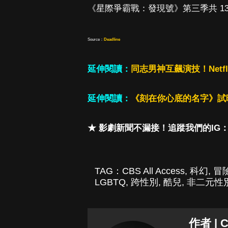
《星際爭霸戰：發現號》第三季共 13 集
Source：
Deadline
延伸閱讀：
同志男神互飆演技！Net
延伸閱讀：
《刻在你心底的名字》試
★ 影劇新聞不漏接！追蹤我們的IG
TAG：
CBS All Access
,
科幻
,
冒
LGBTQ
,
跨性別
,
酷兒
,
非二元性
作者 | C