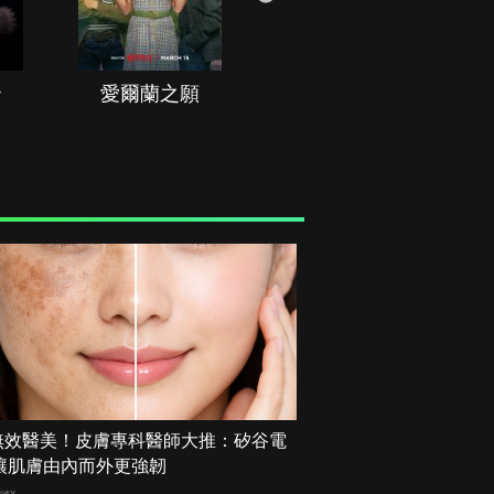
治
愛爾蘭之願
空戰群英
無效醫美！皮膚專科醫師大推：矽谷電
 讓肌膚由內而外更強韌