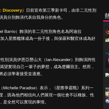
k: Discovery
）日前宣布第三季新卡司，由非二元性別
演員分別飾演代表自我身分的角色。
el Barrio）飾演的非二元性別角色名為阿迪拉
信，加入星際艦隊成為一份子後，與保羅和醫官休成為好
別演員伊恩亞歷山大（Ian Alexander）則飾演跨性
心且渴望實現自己一輩子的夢想，成為楚爾宿主。然而，
將必須學著接受並適應。
helle Paradise）表示，《星際爭霸戰》系列一
度，因為他們相信向人們展現一個社會不以種族、性
，是全然可以實現的事情。