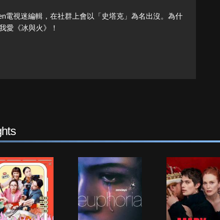
Queen電視迷編輯，在社群上會以「史塔克」為名出沒。為什
我愛《冰與火》！
hts