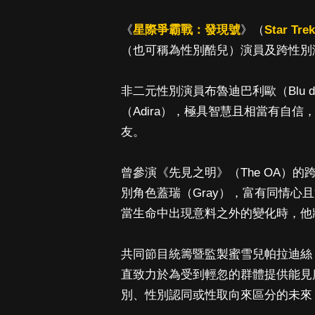
《
星際爭霸戰：發現號
》（
Star Tre
（也可稱為性別酷兒）演員及跨性別
非二元性別演員布魯迪巴利歐（Blu d
（Adira），極具智慧且相當有自
友。
曾參演《先見之明》（The OA）的跨性
別角色蓋瑞（Gray），富有同情
當生命中出現意料之外的變化時，他
共同節目統籌暨監製蜜雪兒帕拉迪絲（Mic
直致力於為受到輕忽的群體提供能見
別、性別認同或性取向來區分的未來