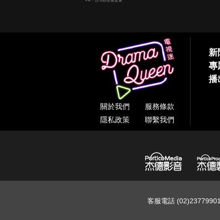
PR・台灣癌症基金會
新
專
播
關於我們
服務條款
隱私政策
聯繫我們
客服電話 (02)237799