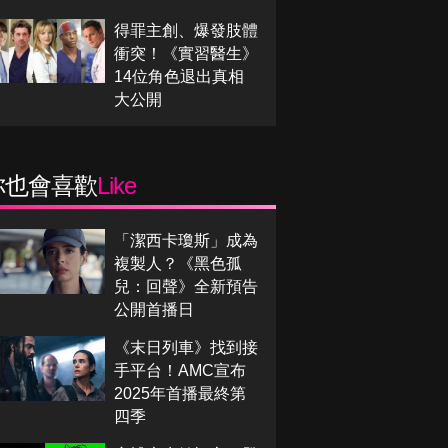
得罪主創、爆發肢體
衝突！《實習醫生》
14位角色退出真相
大公開
你也會喜歡
Like
「潔西卡瓊斯」成為
複製人？《黑色孤
兒：回聲》全新預告
公開首播日
《末日列車》找到接
手平台！AMC宣布
2025年首播最終第
四季