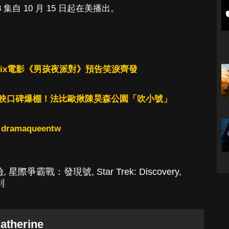
自 10 月 15 日起在美播出。
flix電影《男孩夜派對》預告笑淚齊發
映口碑爆棚！法比歐揪陳昊森公園「吹小號」
：
dramaqueentw
險
,
星際爭霸戰：發現號
,
Star Trek: Discovery
,
別
atherine