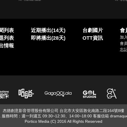
PR・Club Med Taiwan
PR・矽谷
聞列表
近期播出(14天)
台劇國片
會
加
題列表
即將播出(28天)
OTT資訊
會
出情報
忘
杰德創意影音管理股份有限公司 台北市大安區敦化南路二段164號8樓
01 服務時間：週一到週五 09:30~12:30、14:00~18:00 客服信箱
dramaqu
Portico Media (C) 2016 All Rights Reserved