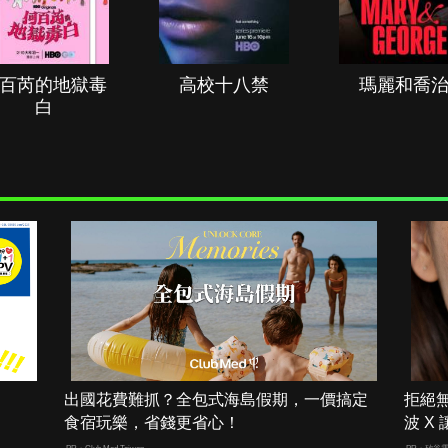
百芮的地獄毒
高校十八禁
瑪麗和喬
白
出國花費難抓？全包式海島假期，一價搞定
拒絕
食宿玩樂，省錢更省心！
波 X