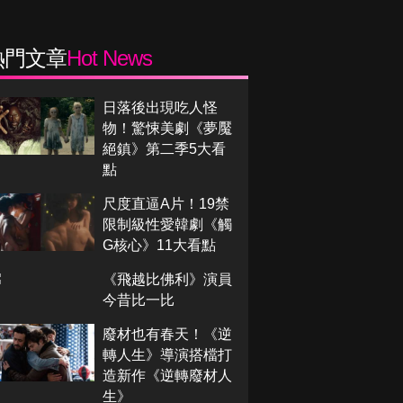
熱門文章
Hot News
日落後出現吃人怪
物！驚悚美劇《夢魘
絕鎮》第二季5大看
點
尺度直逼A片！19禁
限制級性愛韓劇《觸
G核心》11大看點
《飛越比佛利》演員
今昔比一比
廢材也有春天！《逆
轉人生》導演搭檔打
造新作《逆轉廢材人
生》