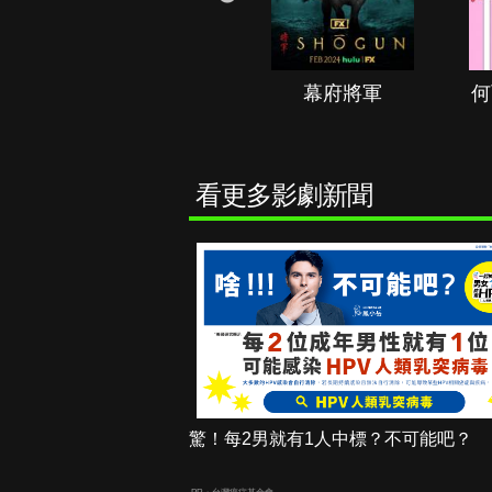
秘境春光
幕府將軍
何
看更多影劇新聞
驚！每2男就有1人中標？不可能吧？