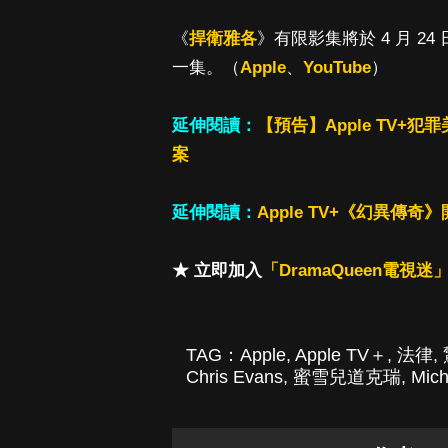
《
捍衛雅各
》有限影集將於 4 月 24
一集。（
Apple
、
YouTube
）
延伸閱讀：
【預告】Apple TV
案
延伸閱讀：
Apple TV+《幻異
★ 立即加入
「DramaQueen電視迷」
TAG：
Apple
,
Apple TV＋
,
法律
,
Chris Evans
,
蜜雪兒道克瑞
,
Mich