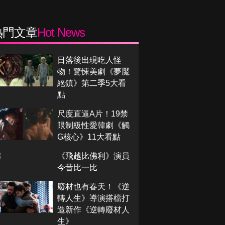
熱門文章
Hot News
日落後出現吃人怪
物！驚悚美劇《夢魘
絕鎮》第二季5大看
點
尺度直逼A片！19禁
限制級性愛韓劇《觸
G核心》11大看點
《飛越比佛利》演員
今昔比一比
廢材也有春天！《逆
轉人生》導演搭檔打
造新作《逆轉廢材人
生》