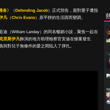
雅各
》（
Defending Jacob
）正式預告，面對愛子遭指
伊凡
（
Chris Evans
）原平靜的生活因而變調。
（William Landay）的同名暢銷小說，聚焦一起在
克里斯伊凡
飾演的地方助理檢察官安迪在慘案發生
責與對兒子無條件的愛之間陷入了掙扎。