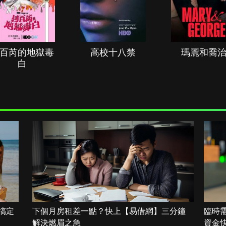
百芮的地獄毒
高校十八禁
瑪麗和喬
白
搞定
下個月房租差一點？快上【易借網】三分鐘
臨時
解決燃眉之急
資金