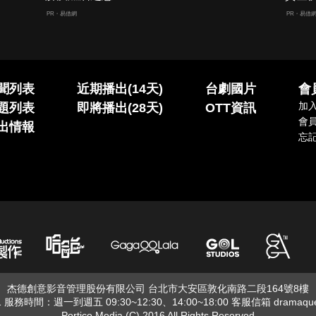
PR・易借網
PR・易借
聞列表
近期播出(14天)
台劇國片
會
加
題列表
即將播出(28天)
OTT資訊
會
出情報
忘
杰德創意影音管理股份有限公司 台北市大安區敦化南路二段164號8樓
01 服務時間：週一到週五 09:30~12:30、14:00~18:00 客服信箱
dramaqu
Portico Media (C) 2016 All Rights Reserved