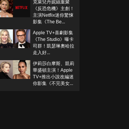
克萊兒丹妮絲重聚
《反恐危機》主創！
主演Netflix迷你驚悚
影集《The Be...
Apple TV+喜劇影集
《The Studio》曝卡
司群！凱瑟琳奧哈拉
走入好...
伊莉莎白摩斯、凱莉
華盛頓主演！Apple
TV+推出小說改編迷
你影集《不完美女...