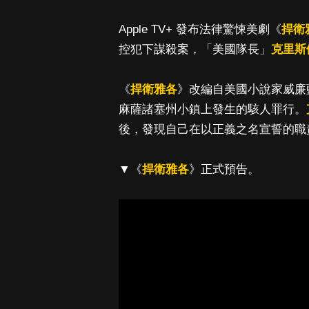
Apple TV+ 發布法律驚悚美劇《
捍衛
控犯下謀殺案，「美國隊長」
克里斯
《
捍衛雅各
》改編自美國小說家威廉藍迪
麻薩諸塞州小鎮上發生的駭人罪行。
後，發現自己在以正義之名宣誓的職
▼《
捍衛雅各
》正式預告。