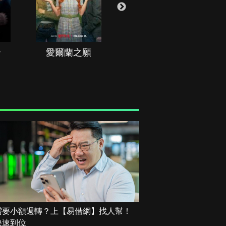
治
愛爾蘭之願
空戰群英
需要小額週轉？上【易借網】找人幫！
快速到位