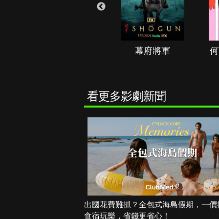
秘境春光
幕府將軍
何
看更多影劇新聞
出國花費難抓？全包式海島假期，一價
食宿玩樂，省錢更省心！