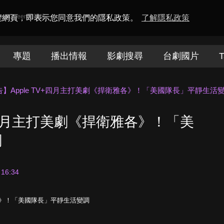
amaQueen電視迷
瀏覽網頁，即表示您同意我們的隱私政策。
了解隱私政策
專題
播出情報
影劇搜尋
台劇國片
T
告】Apple TV+四月主打美劇《捍衛雅各》！「美國隊長」平靜生活
V+四月主打美劇《捍衛雅各》！「美
調
 16:34