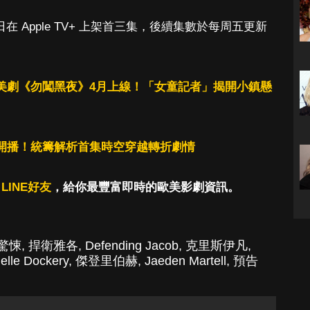
 日在 Apple TV+ 上架首三集，後續集數於每周五更新
+犯罪美劇《勿闖黑夜》4月上線！「女童記者」揭開小鎮懸
傳奇》開播！統籌解析首集時空穿越轉折劇情
LINE好友
，給你最豐富即時的歐美影劇資訊。
驚悚
,
捍衛雅各
,
Defending Jacob
,
克里斯伊凡
,
elle Dockery
,
傑登里伯赫
,
Jaeden Martell
,
預告