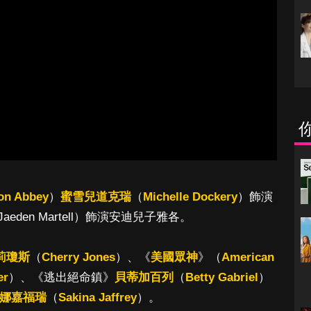
on Abbey
）
蜜雪兒道克瑞
（
Michelle Dockery
）飾演
en Martell）飾演安迪兒子雅各。
莉瓊斯
（
Cherry Jones
）、《
美國眾神
》（
American
er
）、《逃出絕命鎮》
貝蒂加百列
（
Betty Gabriel
）
娜嘉福瑞
（
Sakina Jaffrey
）。