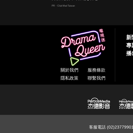
PR・Club Med Taiwan
新
專
播
關於我們
服務條款
隱私政策
聯繫我們
客服電話 (02)237799