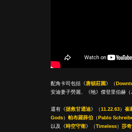
配角卡司包括《
唐頓莊園
》（
Downt
安迪妻子勞麗、《牠》傑登里伯赫（Jaed
還有《
拯救甘迺迪
》（
11.22.63
）
崔
Gods
）
帕布羅薛伯
（
Pablo Schreib
以及《
時空守衛
》（
Timeless
）
莎奇