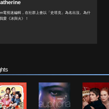
atherine
Queen電視迷編輯，在社群上會以「史塔克」為名出沒。為什
我愛《冰與火》！
hts