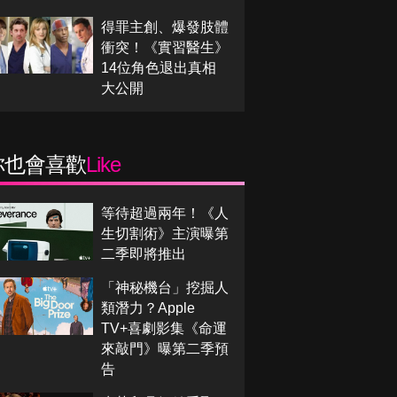
得罪主創、爆發肢體
衝突！《實習醫生》
14位角色退出真相
大公開
你也會喜歡
Like
等待超過兩年！《人
生切割術》主演曝第
二季即將推出
「神秘機台」挖掘人
類潛力？Apple
TV+喜劇影集《命運
來敲門》曝第二季預
告