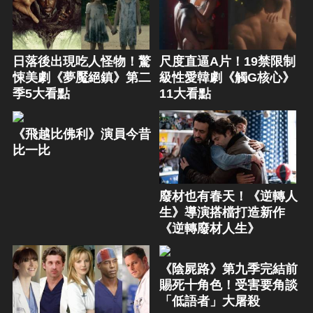
日落後出現吃人怪物！驚
尺度直逼A片！19禁限制
悚美劇《夢魘絕鎮》第二
級性愛韓劇《觸G核心》
季5大看點
11大看點
《飛越比佛利》演員今昔
比一比
廢材也有春天！《逆轉人
生》導演搭檔打造新作
《逆轉廢材人生》
《陰屍路》第九季完結前
賜死十角色！受害要角談
「低語者」大屠殺