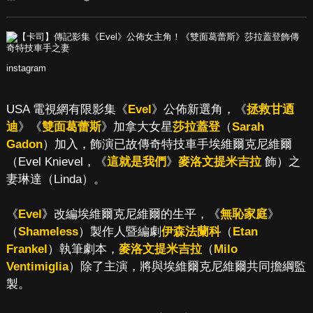
instagram
USA 電視網有限影集《
Evel
》公佈新選角，《
拯救甘迺
迪
》《
雙面葛蕾斯
》加拿大女星
莎拉蓋登
（
Sarah
Gadon
）加入，飾演已故傳奇特技車手埃維爾克尼維爾
（Evel Knievel，《
這就是我們
》
麥洛文提米吉拉
飾）之
妻琳達（Linda）。
《
Evel
》改編埃維爾克尼維爾的生平，《
無恥家庭
》
（
Shameless
）製作人暨編劇
伊森法蘭科
（
Etan
Frankel
）執筆劇本，
麥洛文提米吉拉
（
Milo
Ventimiglia
）除了主演，將與埃維爾克尼維爾共同擔綱監
製。