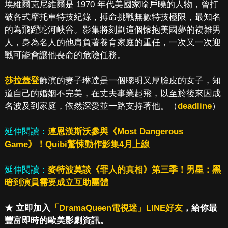
埃維爾克尼維爾是 1970 年代美國家喻戶曉的人物，曾打
破各式摩托車特技紀錄，搏命挑戰無數特技極限，最知名
的為飛躍蛇河峽谷。影集將刻劃這個懷抱美國夢的複雜男
人，身為名人的他肩負著養育家庭的重任，一次又一次迎
戰可能會讓他喪命的危險任務。
莎拉蓋登
飾演的妻子琳達是一個聰明又厚臉皮的女子，知
道自己的婚姻不完美，在丈夫事業起飛，以至於後來因成
名波及到家庭，依然深愛並一路支持著他。（
deadline
）
延伸閱讀：
連恩漢斯沃參與《Most Dangerous
Game》！Quibi驚悚動作影集4月上線
延伸閱讀：
麥特波莫談《罪人的真相》第三季！男星：黑
暗到演員需要成立互助團體
★ 立即加入
「DramaQueen電視迷」LINE好友
，給你最
豐富即時的歐美影劇資訊。