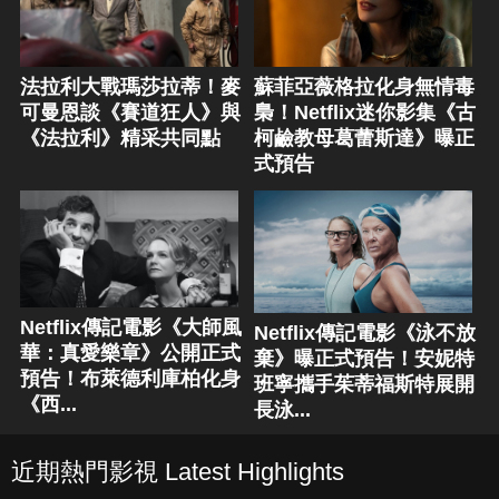
法拉利大戰瑪莎拉蒂！麥
蘇菲亞薇格拉化身無情毒
可曼恩談《賽道狂人》與
梟！Netflix迷你影集《古
《法拉利》精采共同點
柯鹼教母葛蕾斯達》曝正
式預告
Netflix傳記電影《大師風
Netflix傳記電影《泳不放
華：真愛樂章》公開正式
棄》曝正式預告！安妮特
預告！布萊德利庫柏化身
班寧攜手茱蒂福斯特展開
《西...
長泳...
近期熱門影視 Latest Highlights