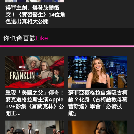
得罪主創、爆發肢體衝
突！《實習醫生》14位角
色退出真相大公開
你也會喜歡
Like
重現「美國之父」傳奇！
蘇菲亞薇格拉自爆吸古柯
麥克道格拉斯主演Apple
鹼？化身《古柯鹼教母葛
TV+影集《富蘭克林》公
蕾斯達》學會「必備技
開正...
能」