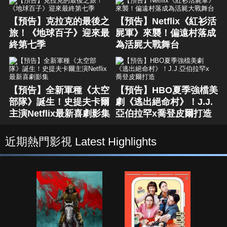
【預告】克拉克的最後之
【預告】Netflix《紅衫活
旅！《地球百子》迎來最
屍軍》來襲！偏遠村落成
終第七季
為活屍大戰舞台
【預告】全新軍種《太空
【預告】HBO夏季強檔美
部隊》誕生！史提夫卡爾
劇《逃出絕命村》！J.J.
主演Netflix最新喜劇影集
亞伯拉罕x喬登皮爾打造
近期熱門影視 Latest Highlights