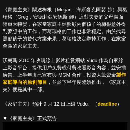
《家庭主夫》闡述梅根（Megan，海斯麥克阿瑟 飾）與葛
瑞格（Greg，安德莉亞安德斯 飾）這對夫妻的父母職面
臨重大轉變，在家當家庭主婦照顧兩個孩子的梅根意外得
到夢想中的工作，而葛瑞格的工作也非常穩定。由於找尋
照顧孩子的替代方案未果，葛瑞格決定辭掉工作，在家當
全職的家庭主夫。
沃爾瑪 2010 年收購線上影片租賃網站 Vudu 作為自家線
上影音平台，提供用戶免費或付費收看影音內容，並安插
廣告。上半年度已宣布與 MGM 合作，投資大筆資金
製作
家庭導向的原創節目
，並於下半年度陸續推出，《家庭主
夫》便是其中一部。
《家庭主夫》預計 9 月 12 日上線 Vudu。（
deadline
）
▼《家庭主夫》正式預告