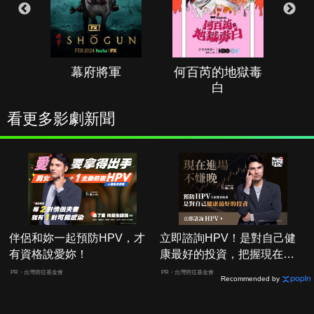
幕府將軍
何百芮的地獄毒
白
看更多影劇新聞
伴侶和妳一起預防HPV，才
立即諮詢HPV！是對自己健
有資格說愛妳！
康最好的投資，把握現在不
嫌晚！
PR・台灣癌症基金會
PR・台灣癌症基金會
Recommended by