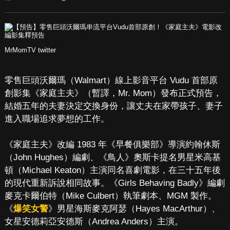
MrMomTV twitter
零售巨頭沃爾瑪（Walmart）線上影音平台 Vudu 首部原
創影集《家庭主夫》（暫譯，Mr. Mom）發布正式預告，
結婚五年的夫妻決定交換身份，讓丈夫在家帶孩子、妻子
進入職場追求夢想的工作。
《家庭主夫》改編 1983 年《早餐俱樂部》導演約翰休斯
（John Hughes）編劇、《鳥人》奧斯卡提名男星米高基
頓（Michael Keaton）主演同名喜劇電影，在三十五年後
的現代重新訴說相同故事。《Girls Behaving Badly》編劇
麥克卡爾伯特（Mike Culbert）執筆劇本、MGM 製作。
《
爆笑女警
》男星海斯麥克阿瑟（Hayes MacArthur）、
女星安德莉亞安德斯（Andrea Anders）主演。