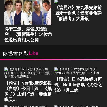
《陰屍路》第九季完結前
賜死十角色！受害要角談
「低語者」大屠殺
得罪主創、爆發肢體衝
突！《實習醫生》14位角
色退出真相大公開
你也會喜歡
Like
【預告】日本恐怖經典再
【預告】Netflix驚悚影集
現！Netflix影集《咒怨之
《白線》今日上線！《紙
始》7月上線
房子》主創打造「藥命島
嶼天...