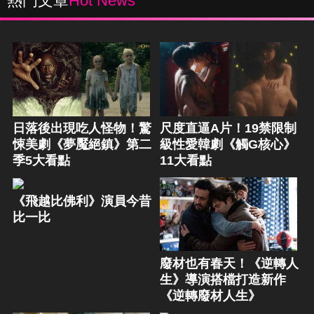
熱門文章
Hot News
日落後出現吃人怪物！驚
尺度直逼A片！19禁限制
悚美劇《夢魘絕鎮》第二
級性愛韓劇《觸G核心》
季5大看點
11大看點
《飛越比佛利》演員今昔
比一比
廢材也有春天！《逆轉人
生》導演搭檔打造新作
《逆轉廢材人生》