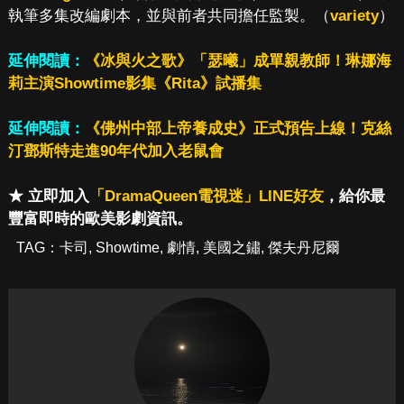
執筆多集改編劇本，並與前者共同擔任監製。（
variety
）
延伸閱讀：
《冰與火之歌》「瑟曦」成單親教師！琳娜海
莉主演Showtime影集《Rita》試播集
延伸閱讀：
《佛州中部上帝養成史》正式預告上線！克絲
汀鄧斯特走進90年代加入老鼠會
★ 立即加入
「DramaQueen電視迷」LINE好友
，給你最
豐富即時的歐美影劇資訊。
TAG：
卡司
,
Showtime
,
劇情
,
美國之鏽
,
傑夫丹尼爾