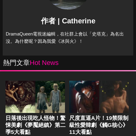
作者 | Catherine
DramaQueen電視迷編輯，在社群上會以「史塔克」為名出
沒。為什麼呢？因為我愛《冰與火》！
熱門文章
Hot News
日落後出現吃人怪物！驚
尺度直逼A片！19禁限制
悚美劇《夢魘絕鎮》第二
級性愛韓劇《觸G核心》
季5大看點
11大看點