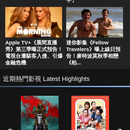
字」
Apple TV+《晨間直播
迷你影集《Fellow
秀》第三季曝正式預告！
Travelers》曝上線日預
電視台遭駭客入侵、引爆
告！麥特波莫秋季相戀
金融危機
《柏...
近期熱門影視 Latest Highlights