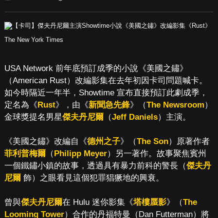
The New York Times
USA Network 前年底預訂成季的小說《美國之鏽》
（American Rust）改編影集在去年初因卡司問題喊卡。
如今時隔近一年半，Showtime 宣布直接預訂此劇成季，
定名為《
Rust
》，由《
新聞急先鋒
》（
The Newsroom
）
金球獎提名男星
傑夫丹尼爾
（
Jeff Daniels
）主演。
《美國之鏽》改編自《
德州之子
》（
The Son
）原著作者
菲利普梅爾
（
Philipp Meyer
）另一著作。故事聚焦賓州
一個鐵鏽小鎮的故事，透過具有暴力前科的警長（
傑夫丹
尼爾
飾）之眼看見這個犯罪猖獗地的興衰。
曾與
傑夫丹尼爾
在 Hulu 迷你影集《
塔樓蜃影
》（
The
Looming Tower
）合作的丹福特曼（Dan Futterman）將