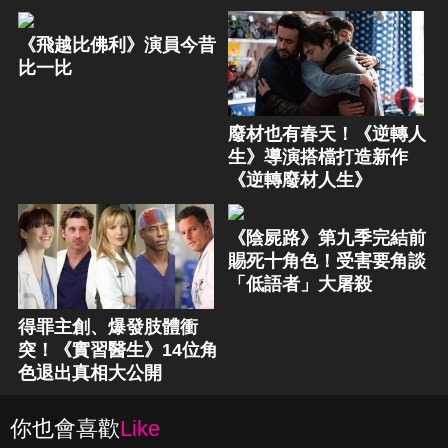
《飛越比佛利》演員今昔
比一比
廢材也有春天！《逆轉人
生》導演搭檔打造新作
《逆轉廢材人生》
《陰屍路》第九季完結前
賜死十角色！受害要角談
「低語者」大屠殺
得罪主創、爆發肢體衝
突！《實習醫生》14位角
色退出真相大公開
你也會喜歡
Like