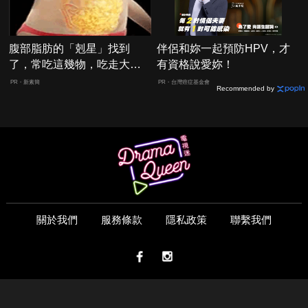
腹部脂肪的「剋星」找到
伴侶和妳一起預防HPV，才
了，常吃這幾物，吃走大肚
有資格說愛妳！
囊，瘦出小蠻腰
PR・新素簡
PR・台灣癌症基金會
Recommended by
關於我們
服務條款
隱私政策
聯繫我們