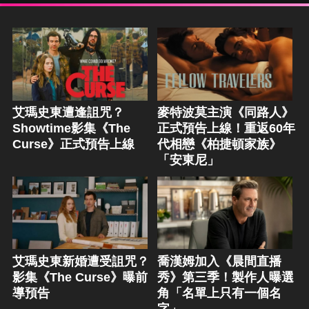
艾瑪史東遭逢詛咒？
麥特波莫主演《同路人》
Showtime影集《The
正式預告上線！重返60年
Curse》正式預告上線
代相戀《柏捷頓家族》
「安東尼」
艾瑪史東新婚遭受詛咒？
喬漢姆加入《晨間直播
影集《The Curse》曝前
秀》第三季！製作人曝選
導預告
角「名單上只有一個名