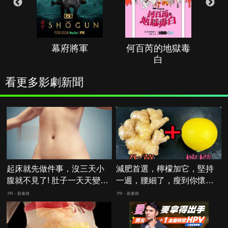
幕府將軍
何百芮的地獄毒
白
看更多影劇新聞
起床就先做件事，沒三天小
減肥首選，檸檬加它，堅持
腹就不見了! 肚子一天天變
一週，腰細了，瘦到你懷疑
小！
人生
PR・新素簡
PR・新素簡