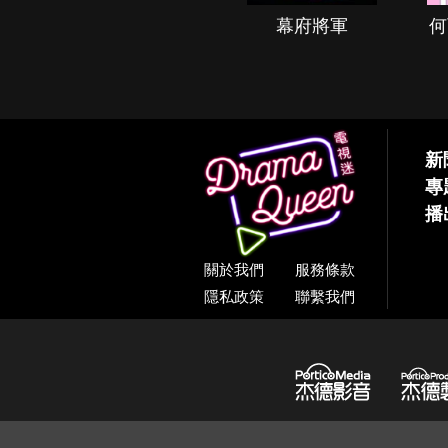
秘境春光
幕府將軍
何
新
專
播
關於我們
服務條款
隱私政策
聯繫我們