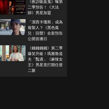
《夜訪吸血鬼》曝第
二季預告！《大法
師》男星加盟
「潔西卡瓊斯」成為
複製人？《黑色孤
兒：回聲》全新預告
公開首播日
《錢錢錢錢》第二季
爆笑升級！瑪雅魯道
夫「豔遇」《麻辣女
王》男星竟打開任督
二脈