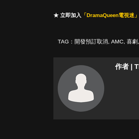
★ 立即加入
「DramaQueen電視迷」
TAG：
開發預訂取消
,
AMC
,
喜劇
作者 | 