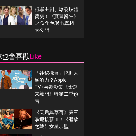
得罪主創、爆發肢體
衝突！《實習醫生》
14位角色退出真相
大公開
你也會喜歡
Like
「神秘機台」挖掘人
類潛力？Apple
TV+喜劇影集《命運
來敲門》曝第二季預
告
《天后與草莓》第三
季迎接新血！《繼承
之戰》女星加盟