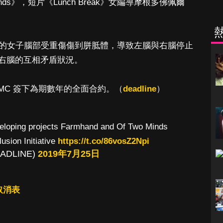
inds》，短片《Lunch Break》女編導摩根多佛佩爾
欲求不滿的女子腦部受重傷傷到胼胝體，導致左腦與右腦停止
右腦的互相矛盾狀況。
MC 簽下為期數年的全面合約。（
deadline
）
veloping projects Farmhand and Of Two Minds
usion Initiative
https://t.co/86vosZ2Npi
EADLINE)
2019年7月25日
訂取消表