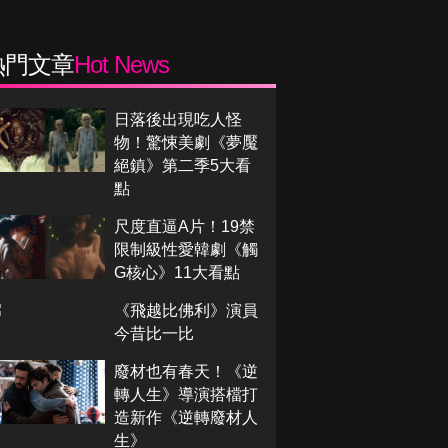
熱門文章
Hot News
日落後出現吃人怪
物！驚悚美劇《夢魘
絕鎮》第二季5大看
點
尺度直逼A片！19禁
限制級性愛韓劇《觸
G核心》11大看點
《飛越比佛利》演員
今昔比一比
廢材也有春天！《逆
轉人生》導演搭檔打
造新作《逆轉廢材人
生》