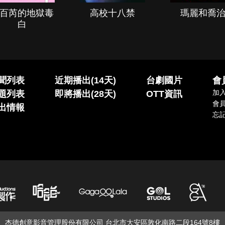
百芮的地獄毒
高校十八禁
瑪麗和喬
白
聞列表
近期播出(14天)
台劇國片
會
加
題列表
即將播出(28天)
OTT資訊
會
出情報
忘
杰德創意影音管理股份有限公司 台北市大安區敦化南路二段164號8樓