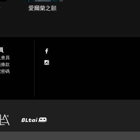
治
愛爾蘭之願
空戰群英
員
入會員
員條款
記密碼