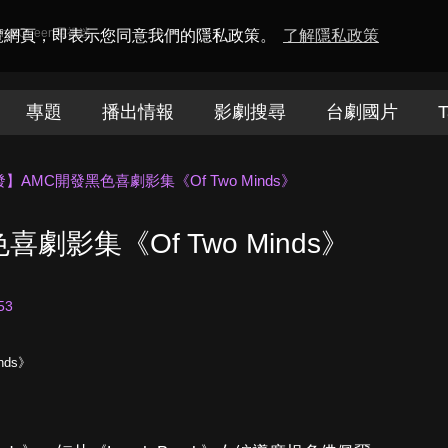
amaQueen電視迷
瀏覽網頁，即表示您同意我們的隱私政策。
了解隱私政策
專題
播出情報
影劇搜尋
台劇國片
T
】AMC開發黑色喜劇影集《Of Two Minds》
劇影集《Of Two Minds》
53