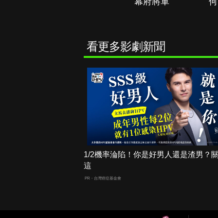
秘境春光
幕府將軍
何
看更多影劇新聞
1/2機率淪陷！你是好男人還是渣男？
這
PR・台灣癌症基金會