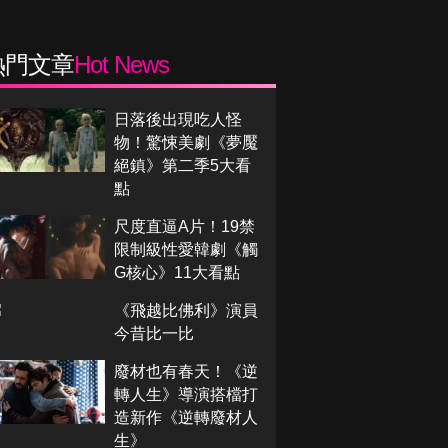
熱門文章
Hot News
日落後出現吃人怪
物！驚悚美劇《夢魘
絕鎮》第二季5大看
點
尺度直逼A片！19禁
限制級性愛韓劇《觸
G核心》11大看點
《飛越比佛利》演員
今昔比一比
廢材也有春天！《逆
轉人生》導演搭檔打
造新作《逆轉廢材人
生》