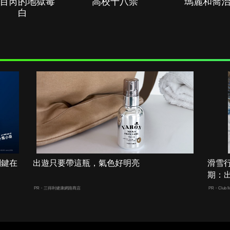
百芮的地獄毒
高校十八禁
瑪麗和喬
白
關鍵在
出遊只要帶這瓶，氣色好明亮
滑雪
期：
PR・三得利健康網路商店
PR・Club M