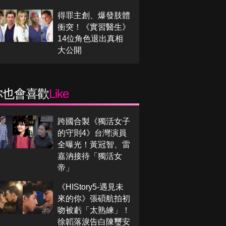
得罪主創、爆發肢體
衝突！《實習醫生》
14位角色退出真相
大公開
你也會喜歡
Like
跨國合製《獨活女子
的守則4》台灣演員
全曝光！黃冠智、雷
嘉汭接待「獨活女
帝」
《HIStory5-遇見未
來的你》張碩航拍初
吻被虧「太熟練」！
徐韜落淚告白陳璽安