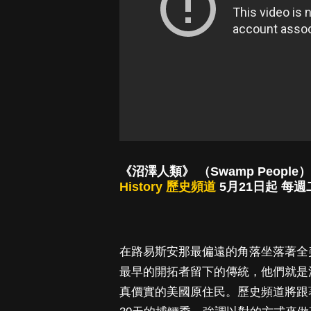
《沼澤人類》 （Swamp People
History 歷史頻道
5月21日起 每週二
在路易斯安那最偏遠的角落坐落著全美
最早的開拓者留下的傳統，他們就是
真價實的美國原住民。歷史頻道將跟