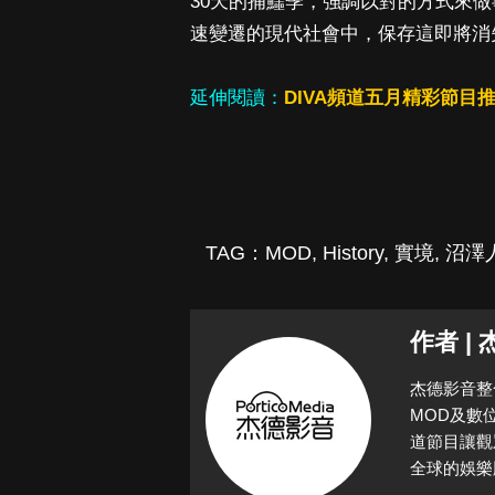
30天的捕鱷季，強調以對的方式來
速變遷的現代社會中，保存這即將消
延伸閱讀：
DIVA頻道五月精彩節目
TAG：
MOD
,
History
,
實境
,
沼澤
作者 |
杰德影音整
MOD及數
道節目讓觀
全球的娛樂