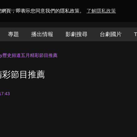
amaQueen電視迷
瀏覽網頁，即表示您同意我們的隱私政策。
了解隱私政策
專題
播出情報
影劇搜尋
台劇國片
T
tory歷史頻道五月精彩節目推薦
月精彩節目推薦
17:43