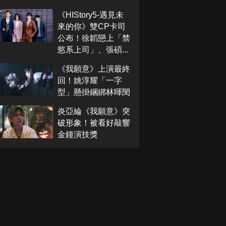
《HIStory5-遇見未
來的你》雙CP卡司
公布！徐韜戀上「禁
慾系上司」、張碩...
《我願意》上演最終
回！姚淳耀「一字
型」懸掛綑綁林暉閔
炎亞綸《我願意》突
破形象！被看好敲響
金鐘演技獎