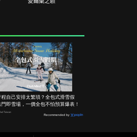
治
愛爾蘭之願
空戰群英
行程自己安排太繁瑣？全包式滑雪假
出門即雪場，一價全包不怕預算爆表！
ed Taiwan
Recommended by