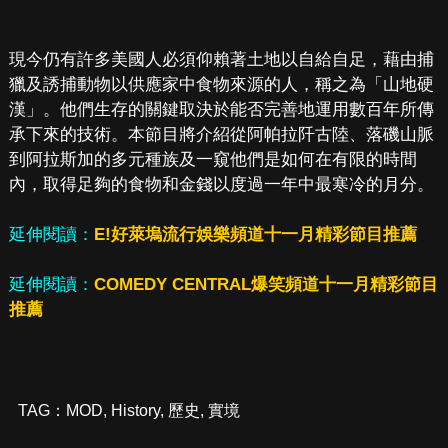
現今仍有許多美國人必須仰賴著土地以自給自足，藉由捕
獵及誘捕動物以供應家中食物來源的人，稱之為「山地硬
漢」。他們生存的關鍵取決於能否完善地運用數百年所傳
承下來的技術。本節目將介紹從阿帕拉阡古陸、落磯山脈
到阿拉斯加的多元種族及一窺他們是如何在有限的時間
內，取得足夠的食物和金錢以度過一年中最寒冷的月分。
延伸閱讀：
E!好萊塢流行娛樂頻道十一月精彩節目推薦
延伸閱讀：
COMEDY CENTRAL爆笑頻道十一月精彩節目
推薦
TAG：
MOD
,
History
,
歷史
,
實境