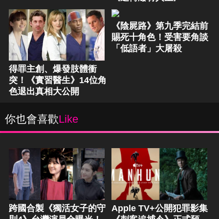
《陰屍路》第九季完結前
賜死十角色！受害要角談
「低語者」大屠殺
得罪主創、爆發肢體衝
突！《實習醫生》14位角
色退出真相大公開
你也會喜歡
Like
跨國合製《獨活女子的守
Apple TV+公開犯罪影集