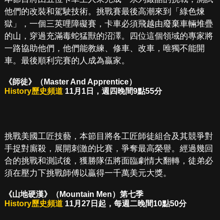
他們的改裝和駕駛技術。挑戰賽最後高潮來到「綠色煉
獄」，一個三英哩障礙賽，卡車必須飛越由廢棄車輛堆疊
的山，穿過充滿毒蛇猛獸的沼澤。四位這個領域的專家將
一路協助他們，他們能教練、修車、改車，唯獨不能開
車。最後順利完賽的人成為贏家。
《師徒》（Master And Apprentice）
History歷史頻道
11月1日，週四晚間9點55分
挑戰美國工匠技藝，本節目將各工匠師徒組合及其競爭對
手捉對廝殺，展開刺激的比賽，爭奪最高榮譽。經過幾回
合的挑戰和測試後，獲勝隊伍將面臨劇情大翻轉，徒弟必
須在壓力下挑戰師傅以贏得一千萬美元大獎。
《山地硬漢》（Mountain Men）第七季
History歷史頻道
11月27日起，每週二晚間10點50分