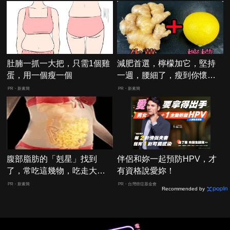
肚腩一抓一大把，只需1個雞
減肥首選，檸檬加它，堅持
蛋，用一個瘦一個
一週，腰細了，瘦到你懷疑
人生
PR・新素簡
PR・新素簡
腹部脂肪的「剋星」找到
伴侶和妳一起預防HPV，才
了，常吃這幾物，吃走大肚
有資格說愛妳！
囊，瘦出小蠻腰
PR・新素簡
PR・台灣癌症基金會
Recommended by