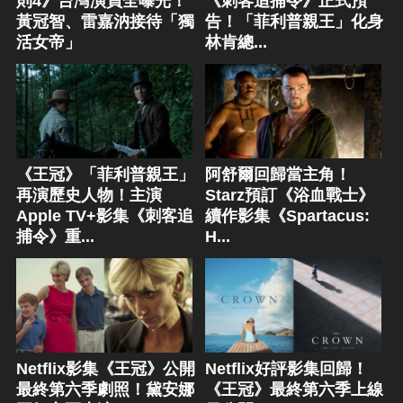
則4》台灣演員全曝光！
《刺客追捕令》正式預
黃冠智、雷嘉汭接待「獨
告！「菲利普親王」化身
活女帝」
林肯總...
《王冠》「菲利普親王」
阿舒爾回歸當主角！
再演歷史人物！主演
Starz預訂《浴血戰士》
Apple TV+影集《刺客追
續作影集《Spartacus:
捕令》重...
H...
Netflix影集《王冠》公開
Netflix好評影集回歸！
最終第六季劇照！黛安娜
《王冠》最終第六季上線