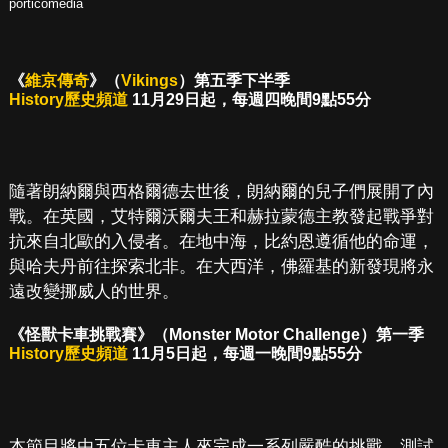
porticomedia
《
維京傳奇
》（
Vikings
）第五季下半季
History歷史頻道
11月29日起，每週四晚間9點55分
隨著朗納爾與西格爾德去世後，朗納爾的兒子們展開了內
戰。在英國，艾特爾沃爾夫王和赫拉蒙德主教發起戰爭對
抗來自北歐的入侵者。在地中海，比約恩遵循他的命運，
與哈夫丹前往探索北非。在大西洋，佛羅基的新發現將永
遠改變挪威人的世界。
《怪獸卡車挑戰賽》（Monster Motor Challenge）第一季
History歷史頻道
11月5日起，每週一晚間9點55分
本節目將由五位卡車主人來完成一系列嚴酷的挑戰，測試