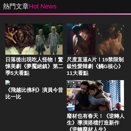
熱門文章
Hot News
日落後出現吃人怪物！驚
尺度直逼A片！19禁限制
悚美劇《夢魘絕鎮》第二
級性愛韓劇《觸G核心》
季5大看點
11大看點
《飛越比佛利》演員今昔
比一比
廢材也有春天！《逆轉人
生》導演搭檔打造新作
《逆轉廢材人生》