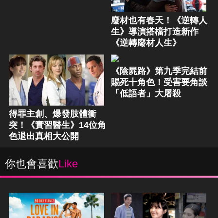
廢材也有春天！《逆轉人
生》導演搭檔打造新作
《逆轉廢材人生》
《陰屍路》第九季完結前
賜死十角色！受害要角談
「低語者」大屠殺
得罪主創、爆發肢體衝
突！《實習醫生》14位角
色退出真相大公開
你也會喜歡
Like