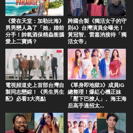
《愛在天堂：加勒比海》
跨國合製《獨活女子的守
男男戀人為了「她」婚前
則4》台灣演員全曝光！
分手！帥氣酒保精蟲衝腦
黃冠智、雷嘉汭接待「獨
愛上二寶媽？
活女帝」
《單身即地獄3》成員IG
電視頻道史上首部台灣自
總整理！爆紅心機正妹
製同志戀綜！《男生男生
「壓下巴撩人」、海王海
配》必看3大亮點
后高手過招太...