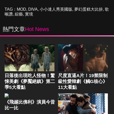
TAG：
MOD
,
DIVA
,
小小達人秀英國版
,
夢幻蛋糕大比拚
,
歌
喉讚
,
綜藝
,
實境
熱門文章
Hot News
日落後出現吃人怪物！驚
尺度直逼A片！19禁限制
悚美劇《夢魘絕鎮》第二
級性愛韓劇《觸G核心》
季5大看點
11大看點
《飛越比佛利》演員今昔
比一比