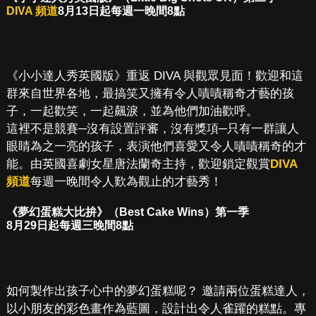
DIVA 頻道
8月13日起每週一晚間8點
《小小達人秀英國版》重返 DIVA 與觀眾見面！歡迎和這
群來自世界各地，最搞笑又擁有令人嘖嘖稱奇才藝的孩
子，一起歡笑，一起飆淚，並為他們加油歡呼。
這裡不是競賽─沒有設置評審，沒有獎項─只有一群讓人
眼睛為之一亮的孩子，表演他們喜愛又令人嘖嘖稱奇的才
能。由英國喜劇女星唐法蘭奇主持，歡迎鎖定觀賞
DIVA
頻道
每週一晚間令人歎為觀止的才藝秀！
《夢幻蛋糕大比拚》（Best Cake Wins）第一季
8月29日起每週三晚間8點
如何製作出孩子心中的夢幻蛋糕呢？ 邀請兩位蛋糕達人，
以小朋友的彩色畫作為藍圖，設計出令人雀躍的糕點。專