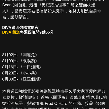
Sean 的婚姻。最後《奧羅菈推理事件簿之雙面枕邊
人》，當奧羅菈被指控是殺人兇手，她努力刷洗自身罪
名，證明清白。
DIVA週四強檔電影夜
DIVA 頻道
每週四晚間9點55分
8月02日-《開運兔》
8月09日-《歌喉讚》
8月16日-《一日鍾情》
8月23日-《小小兵》
8月30日-《豆豆假期》
本月週四強檔電影夜將為觀眾準備長久受大家喜愛的經典
喜劇片，敬請期待！ 首先《開運兔》溫馨喜劇描述現代的
復活節兔子，與懶惰鬼 Fred O’Hare 的互動。接著《歌喉