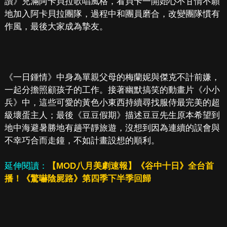
讚》充滿阿卡貝拉歌唱風格，看貝卡一開始心不甘情不願
地加入阿卡貝拉團隊，過程中和團員磨合，改變團隊慣有
作風，最後大家成為摯友。
《一日鍾情》中身為單親父母的梅蘭妮與傑克不計前嫌，
一起分擔照顧孩子的工作。接著幽默搞笑的動畫片《小小
兵》中，這些可愛的黃色小東西持續尋找服侍最完美的超
級壞蛋主人；最後《豆豆假期》描述豆豆先生原本希望到
地中海避暑勝地有趟平靜旅遊，沒想到因為連續的誤會與
不幸巧合而走鐘，不如計畫設想的順利。
延伸閱讀：
【MOD八月美劇速報】《谷中十日》全台首
播！《驚嚇陰屍路》第四季下半季回歸