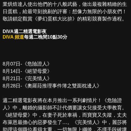
業烘焙達人使出他們的十八般武藝，做出最複雜精緻的生
日蛋糕，給最苛刻挑剔的評審：想像力無限的小朋友們！
敬請鎖定觀賞《夢幻蛋糕大比拚》的精彩競賽製作過程。
DIVA週二精選電影夜
DIVA 頻道
每週二晚間10點30分
8月07日-《危險證人》
8月14日-《絕望母愛》
8月21日-《完美情人》
8月28日-《奧羅菈推理事件簿之雙面枕邊人》
週二精選電影夜將在本月推出一系列劇情片！《危險證
人》中，離婚的攝影師不計代價要讓女兒接受大學教育。
《絕望母愛》中，在妻子死於車禍，而寶寶又失蹤，丈夫
布萊恩最擔心的惡夢發生了…。《完美情人》中，麗莎將
助理這個職位看得太重，一切無限上綱後，不擇手段破壞