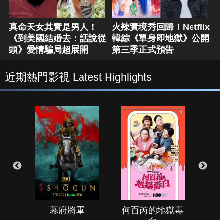
真命天女其實是男人！
火辣實境秀回歸！Netflix
《到美國結婚去：話說從
韓綜《單身即地獄》公開
頭》愛情騙局超展開
第三季正式預告
近期熱門影視 Latest Highlights
幕府將軍
何百芮的地獄毒