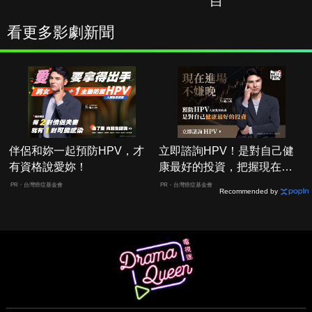
白
看更多影劇新聞
伴侶和妳一起預防HPV，才
立即諮詢HPV！是對自己健
有資格說愛妳！
康最好的投資，把握現在不
嫌晚！
PR・台灣癌症基金會
PR・台灣癌症基金會
Recommended by