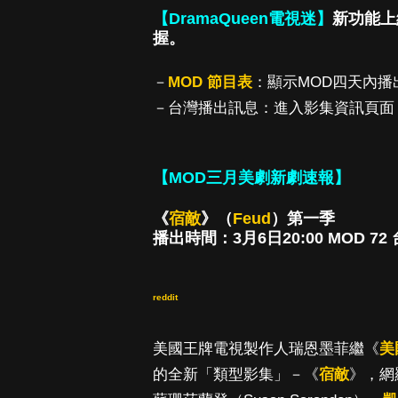
【DramaQueen電視迷】
新功能上
握。
－
MOD 節目表
：顯示MOD四天內
－台灣播出訊息：進入影集資訊頁面
【MOD三月美劇新劇速報】
《
宿敵
》（
Feud
）第一季
播出時間：3月6日20:00 MOD 72
reddit
美國王牌電視製作人瑞恩墨菲繼《
美
的全新「類型影集」－《
宿敵
》，網