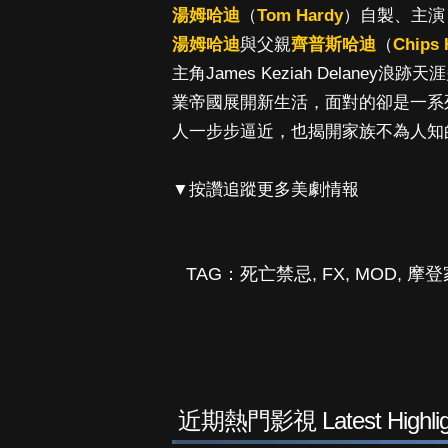
湯姆哈迪
（
Tom Hardy
）自製、主演，
湯姆哈迪
與父親
齊普斯哈迪
（
Chips 
主角James Keziah Delan
業帝國展開新生活，面對的卻是一系
人一步步逼近，也揭開家族不為人知
▼按讚追蹤更多美劇情報
TAG：
死亡禁忌
,
FX
,
MOD
,
摩登
近期熱門影視 Latest Highlig