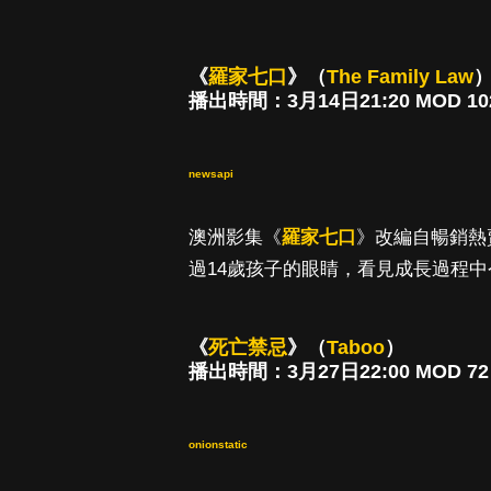
《
羅家七口
》（
The Family Law
播出時間：3月14日21:20 MOD 10
newsapi
澳洲影集《
羅家七口
》改編自暢銷熱
過14歲孩子的眼睛，看見成長過程
《
死亡禁忌
》（
Taboo
）
播出時間：3月27日22:00 MOD 7
onionstatic