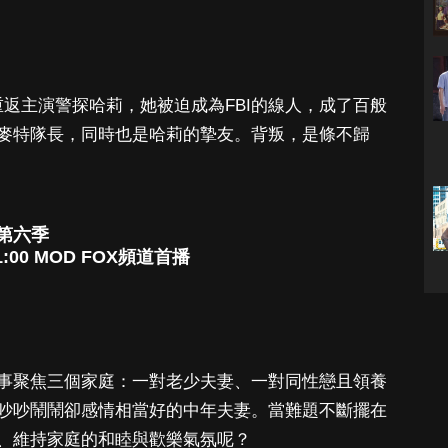
ez）將重返主演警探哈莉，她被迫成為FBI的線人，成了百般
麥特隊長，同時也是哈莉的摯友。背叛，是條不歸
第六季
00 MOD FOX頻道首播
事聚焦三個家庭：一對老少夫妻、一對同性戀且領養
吵吵鬧鬧卻感情相當好的中年夫妻。當難題不斷擺在
、維持家庭的和睦與歡樂氣氛呢？