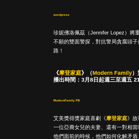
wordpress
珍妮佛洛佩茲（Jennifer Lop
不願的雙面警探，對抗警局貪腐頭子
路！
《
摩登家庭
》（
Modern Family
）
播出時間：3月8日起週三至週五 21:
ModernFamily FB
艾美獎得獎家庭喜劇《
摩登家庭
》故
一位亞裔女兒的夫妻、還有一對相當
他們面前的時候，他們如何化解矛盾