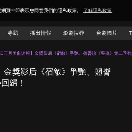
amaQueen電視迷
瀏覽網頁，即表示您同意我們的隱私政策。
了解隱私政策
專題
播出情報
影劇搜尋
台劇國片
T
OD三月美劇速報】金獎影后《宿敵》爭艷、翹臀珍《警魂》第二季強
】金獎影后《宿敵》爭艷、翹臀
勢回歸！