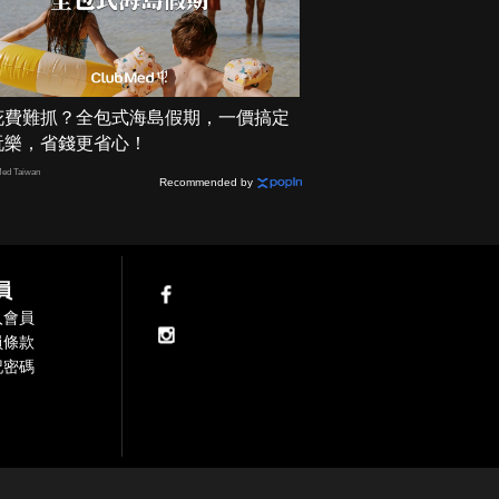
花費難抓？全包式海島假期，一價搞定
玩樂，省錢更省心！
ed Taiwan
Recommended by
員
入會員
員條款
記密碼