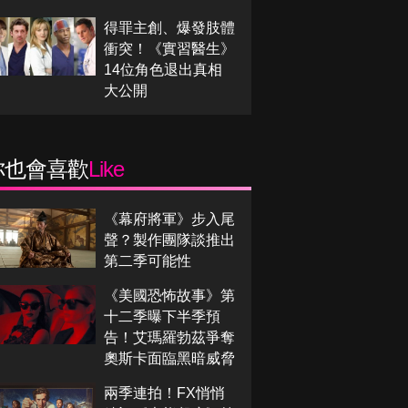
得罪主創、爆發肢體
衝突！《實習醫生》
14位角色退出真相
大公開
你也會喜歡
Like
《幕府將軍》步入尾
聲？製作團隊談推出
第二季可能性
《美國恐怖故事》第
十二季曝下半季預
告！艾瑪羅勃茲爭奪
奧斯卡面臨黑暗威脅
兩季連拍！FX悄悄