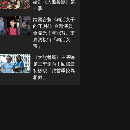
續訂《大熊餐廳》第
四季
跨國合製《獨活女子
的守則4》台灣演員
全曝光！黃冠智、雷
嘉汭接待「獨活女
帝」
《大熊餐廳》主演曝
第三季走向！回歸最
初樣貌「跟首季較為
相似」