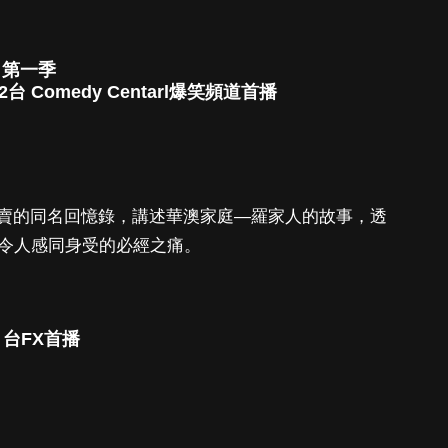
）第一季
2台 Comedy Centarl爆笑頻道首播
賣的同名回憶錄，講述華澳家庭—羅家人的故事，透
中令人感同身受的必經之痛。
2 台FX首播