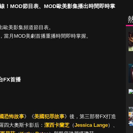
線！MOD節目表、MOD歐美影集播出時間即時掌
播出歐美影集頻道節目表。
，當月MOD美劇首播重播時間即時掌握。
 台FX首播
國恐怖故事
》《
美國犯罪故事
》後，第三部替FX打造
羅四大奧斯卡影后：
潔西卡蘭芝
（
Jessica Lange
）、