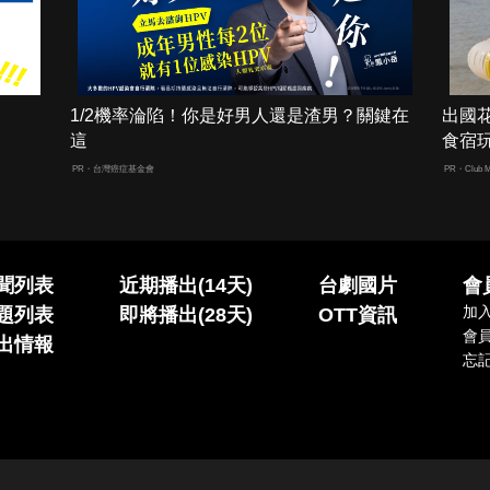
1/2機率淪陷！你是好男人還是渣男？關鍵在
出國
這
食宿
PR・台灣癌症基金會
PR・Club M
聞列表
近期播出(14天)
台劇國片
會
加
題列表
即將播出(28天)
OTT資訊
會
出情報
忘