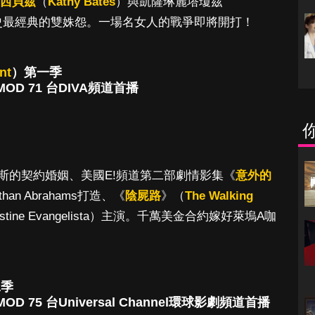
西貝茲
（
Kathy Bates
）與凱薩琳麗塔瓊茲
s），再現影史最經典的雙姝怨。一場名女人的戰爭即將開打！
nt
）第一季
OD 71 台DIVA頻道首播
斯的契約婚姻、美國E!頻道第二部劇情影集《
意外的
han Abrahams打造、《
陰屍路
》（
The Walking
ine Evangelista）主演。千萬美金合約嫁好萊塢A咖
二季
D 75 台Universal Channel環球影劇頻道首播