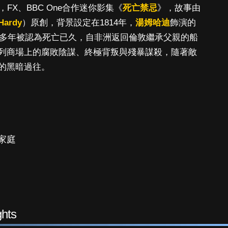
FX、BBC One合作迷你影集《
死亡禁忌
》，故事由
Hardy
）原創，背景設定在1814年，
湯姆哈迪
飾演的
ey浪跡天涯多年被認為死亡已久，自非洲返回倫敦繼承父親的船
列商場上的腐敗陰謀、終極背叛與殘暴謀殺，隨著敵
的黑暗過往。
家庭
hts