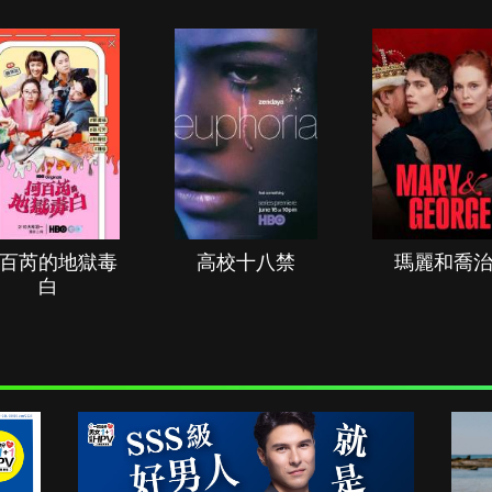
百芮的地獄毒
高校十八禁
瑪麗和喬
白