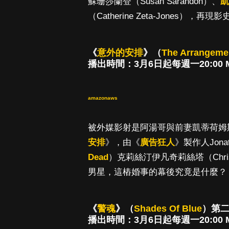
蘇珊莎蘭登（Susan Sarandon）、
凱
（Catherine Zeta-Jone
《
意外的安排
》（
The Arrangeme
播出時間：3月6日起每週一20:00 M
amazonaws
被外媒影射是阿湯哥與前妻凱蒂荷姆
安排
》，由《
廣告狂人
》製作人Jonat
Dead
）克莉絲汀伊凡奇莉絲塔（Christ
男星，這樁婚事的幕後究竟是什麼？
《
警魂
》（
Shades Of Blue
）第
播出時間：3月6日起每週一20:00 MO