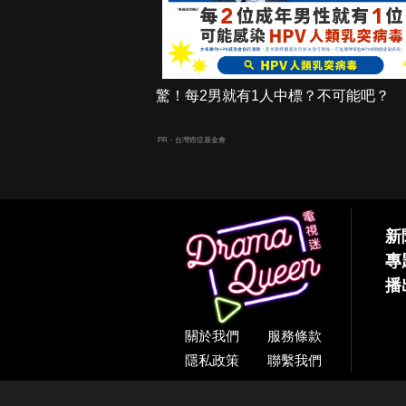
驚！每2男就有1人中標？不可能吧？
PR・台灣癌症基金會
新
專
播
關於我們
服務條款
隱私政策
聯繫我們