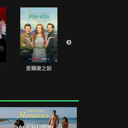
治
愛爾蘭之願
空戰群英