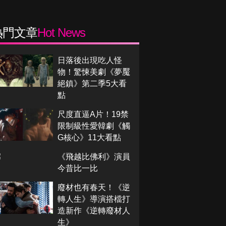
熱門文章
Hot News
日落後出現吃人怪
物！驚悚美劇《夢魘
絕鎮》第二季5大看
點
尺度直逼A片！19禁
限制級性愛韓劇《觸
G核心》11大看點
《飛越比佛利》演員
今昔比一比
廢材也有春天！《逆
轉人生》導演搭檔打
造新作《逆轉廢材人
生》