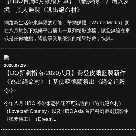
【HBO台灣8月強檔片單】《獵夢特工》潛入夢
境！黑人遇襲《逃出絕命村》
網路為生活帶來無限的可能，華納媒體（WarnerMedia）將
在八月於旗下娛樂平台播出一系列精彩強檔，讓您無論在家
或是任何地點，皆能享受最優質的精采好戲，快與...
2020.07.29
【DQ新劇指南-2020八月】喬登皮爾監製新作
《逃出絕命村》！基佛蘇德蘭祭出《絕命追殺
令》
今年八月 HBO 將帶來恐怖迷不可錯過的《逃出絕命村》
（Lovecraft Country）以及 HBO Asia 首部科幻戲劇類影集
《獵夢特工》（Dream...