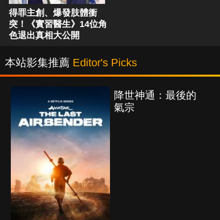
得罪主創、爆發肢體衝
突！《實習醫生》14位角
色退出真相大公開
本站影集推薦
Editor's Picks
降世神通：最後的
氣宗