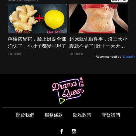
檸檬搭配它，臉上斑點全部
起床就先做件事，沒三天小
消失了，小肚子都變平坦了
腹就不見了! 肚子一天天變
小！
PR・新素簡
PR・新素簡
Recommended by
關於我們
服務條款
隱私政策
聯繫我們