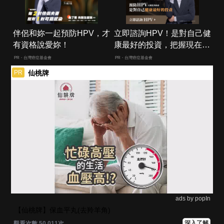
伴侶和妳一起預防HPV，才
立即諮詢HPV！是對自己健
有資格說愛妳！
康最好的投資，把握現在不
嫌晚！
PR・台灣癌症基金會
PR・台灣癌症基金會
仙桃牌
PR
ads by popIn
【仙桃牌】保血平丸(去羚羊角)
深入了解
觀看次數 50,011次