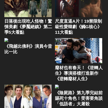
日落後出現吃人怪物！驚
尺度直逼A片！19禁限制
悚美劇《夢魘絕鎮》第二
級性愛韓劇《觸G核心》
季5大看點
11大看點
《飛越比佛利》演員今昔
比一比
廢材也有春天！《逆轉人
生》導演搭檔打造新作
《逆轉廢材人生》
《陰屍路》第九季完結前
賜死十角色！受害要角談
「低語者」大屠殺