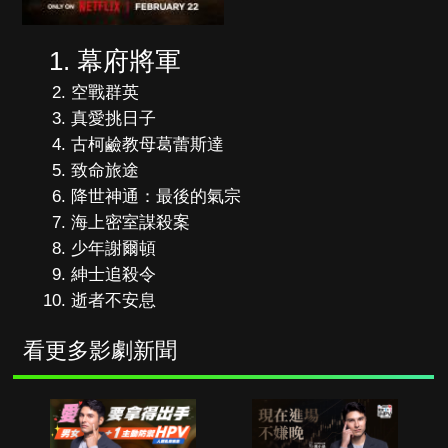
幕府將軍
空戰群英
真愛挑日子
古柯鹼教母葛蕾斯達
致命旅途
降世神通：最後的氣宗
海上密室謀殺案
少年謝爾頓
紳士追殺令
逝者不安息
看更多影劇新聞