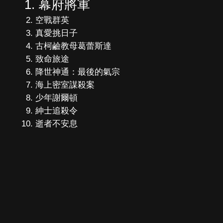
幕府將軍
空戰群英
真愛挑日子
古柯鹼教母葛蕾斯達
致命旅途
降世神通：最後的氣宗
海上密室謀殺案
少年謝爾頓
紳士追殺令
逝者不安息