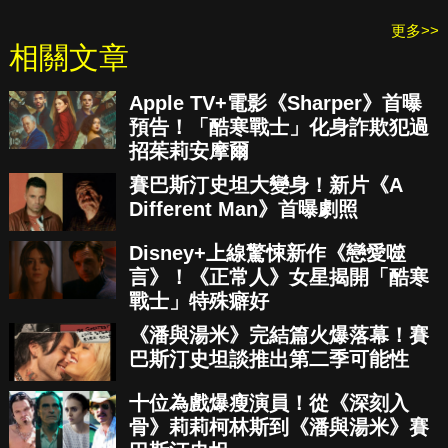
更多>>
相關文章
Apple TV+電影《Sharper》首曝
預告！「酷寒戰士」化身詐欺犯過
招茱莉安摩爾
賽巴斯汀史坦大變身！新片《A
Different Man》首曝劇照
Disney+上線驚悚新作《戀愛噬
言》！《正常人》女星揭開「酷寒
戰士」特殊癖好
《潘與湯米》完結篇火爆落幕！賽
巴斯汀史坦談推出第二季可能性
十位為戲爆瘦演員！從《深刻入
骨》莉莉柯林斯到《潘與湯米》賽