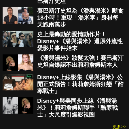
巴斯汀史坦
賽巴斯汀史坦為《潘與湯米》斷食
18小時！重現「湯米李」身材每
天跑兩萬步
史上最轟動的愛情動作片！
Disney+《潘與湯米》還原外流性
愛影片事件始末
《潘與湯米》妝髮太強！賽巴斯汀
史坦自爆認不出莉莉詹姆斯本人
Disney+上線影集《潘與湯米》公
開正式預告！莉莉詹姆斯狂戀「酷
寒戰士」
Disney+與美同步上線《潘與湯
米》！莉莉詹姆斯聯手「酷寒戰
士」大尺度引爆影視圈
更多>>