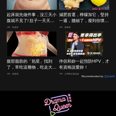
起床就先做件事，沒三天小
減肥首選，檸檬加它，堅持
腹就不見了! 肚子一天天變
一週，腰細了，瘦到你懷疑
小！
人生
PR・新素簡
PR・新素簡
腹部脂肪的「剋星」找到
伴侶和妳一起預防HPV，才
了，常吃這幾物，吃走大肚
有資格說愛妳！
囊，瘦出小蠻腰
PR・新素簡
PR・台灣癌症基金會
Recommended by