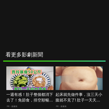
看更多影劇新聞
一週有感！肚子整個都消下
起床就先做件事，沒三天小
去了！免節食，排空順暢就
腹就不見了! 肚子一天天變
夠
小！
PR・新素簡
PR・新素簡