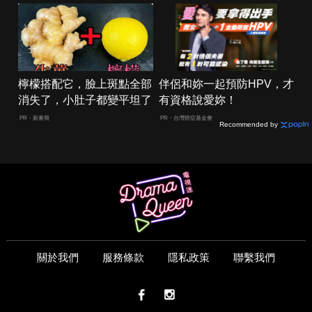
檸檬搭配它，臉上斑點全部
伴侶和妳一起預防HPV，才
消失了，小肚子都變平坦了
有資格說愛妳！
PR・新素簡
PR・台灣癌症基金會
Recommended by
關於我們
服務條款
隱私政策
聯繫我們