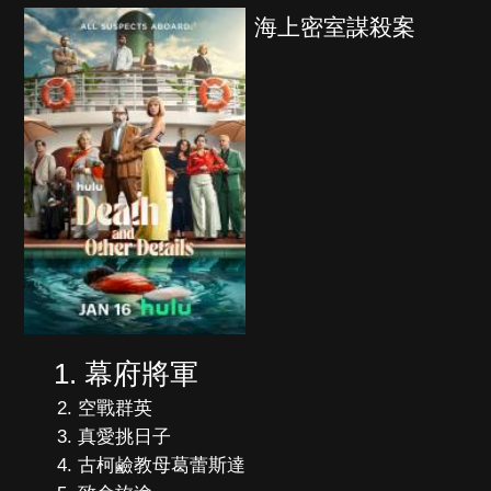
海上密室謀殺案
幕府將軍
空戰群英
真愛挑日子
古柯鹼教母葛蕾斯達