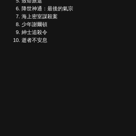
致命旅途
降世神通：最後的氣宗
海上密室謀殺案
少年謝爾頓
紳士追殺令
逝者不安息