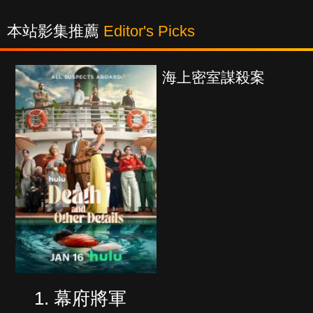
本站影集推薦
Editor's Picks
殺案
少年謝爾頓
幕府將軍