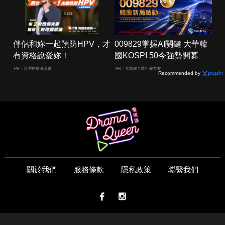
伴侶和妳一起預防HPV，才
009829掌握AI關鍵 大華韓
有資格說愛妳！
國KOSPI 50今強勢開募
PR・台灣癌症基金會
PR・大華銀全能行銷方案
Recommended by
關於我們
服務條款
隱私政策
聯繫我們