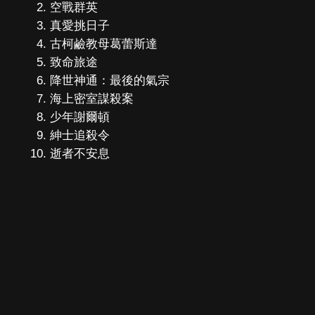
空戰群英
真愛挑日子
古柯鹼教母葛蕾斯達
致命旅途
降世神通：最後的氣宗
海上密室謀殺案
少年謝爾頓
紳士追殺令
逝者不安息