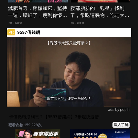
減肥首選，檸檬加它，堅持
腹部脂肪的「剋星」找到
一週，腰細了，瘦到你懷疑
了，常吃這幾物，吃走大肚
人生
囊，瘦出小蠻腰
PR・新素簡
PR・新素簡
9597借錢網
PR
ads by popIn
卡債循環滾利息？【9597借錢網】3步驟快速借！
深入了解
觀看次數 159,228次