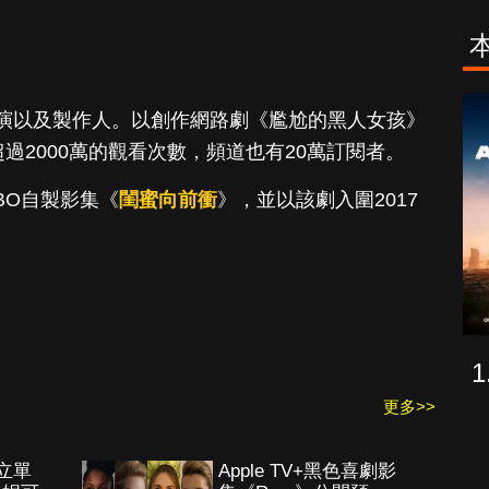
古柯鹼教母葛
致命旅途
演以及製作人。以創作網路劇《尷尬的黑人女孩》
蕾斯達
已超過2000萬的觀看次數，頻道也有20萬訂閱者。
BO自製影集《
閨蜜向前衝
》，並以該劇入圍2017
更多>>
獨立單
Apple TV+黑色喜劇影