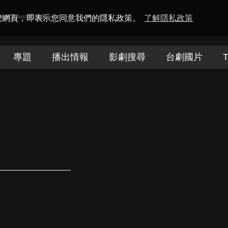
amaQueen電視迷
瀏覽網頁，即表示您同意我們的隱私政策。
了解隱私政策
專題
播出情報
影劇搜尋
台劇國片
T