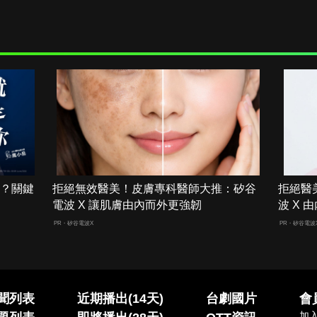
男？關鍵
拒絕無效醫美！皮膚專科醫師大推：矽谷
拒絕醫
電波 X 讓肌膚由內而外更強韌
波 X
PR・矽谷電波X
PR・矽谷電波
聞列表
近期播出(14天)
台劇國片
會
加