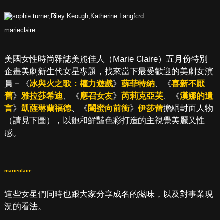
marieclaire
美國女性時尚雜誌美麗佳人（Marie Claire）五月份特別
企畫美劇新生代女星專題，找來當下最受歡迎的美劇女演
員－《
冰與火之歌：權力遊戲
》
蘇菲特納
、《
喜新不厭
舊
》
雅拉莎希迪
、《
應召女友
》
芮莉克亞芙
、《
漢娜的遺
言
》
凱薩琳蘭福德
、《
閨蜜向前衝
》
伊莎蕾
擔綱封面人物
（請見下圖），以飽和鮮豔色彩打造的主視覺美麗又性
感。
marieclaire
這些女星們同時也跟大家分享成名的滋味，以及對事業現
況的看法。