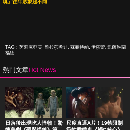
瑰」往年形象超不同
TAG：
芮莉克亞芙
,
雅拉莎希迪
,
蘇菲特納
,
伊莎蕾
,
凱薩琳蘭
福德
熱門文章
Hot News
日落後出現吃人怪物！驚
尺度直逼A片！19禁限制
悚美劇《夢魘絕鎮》第二
級性愛韓劇《觸G核心》