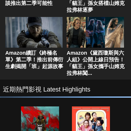
談推出第二季可能性
「貓王」孫女搭檔山姆克
拉弗林逐夢
Amazon續訂《終極名
Amazon《黛西瓊斯與六
單》第二季！推出前傳衍
人組》公開上線日預告！
生劇揭開「班」起源故事
「貓王」孫女攜手山姆克
拉弗林闖...
近期熱門影視 Latest Highlights