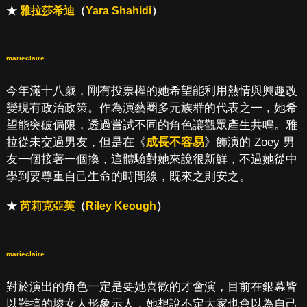
★
雅拉莎希迪
（
Yara Shahidi
）
marieclaire
今年滿十八歲，剛有投票權的她希望能利用熱情與興趣改
變現有政治政策。作為演藝圈多元族群的代表之一，她希
望能突破侷限，透過嘗試不同的角色讓觀眾產生共鳴。雅
拉從未交過男友，但是在《
成長不容易
》飾演的 Zoey 男
友一個接著一個換，這體驗對她來說很新鮮，不過她從中
學到要尊重自己生命的時間線，既來之則安之。
★
芮莉克亞芙
（
Riley Keough
）
marieclaire
對於演出的角色一定是要她喜歡的才會演，目前在銀幕皆
以難搞的壞女人形象示人，她想說不定大家也會以為自己