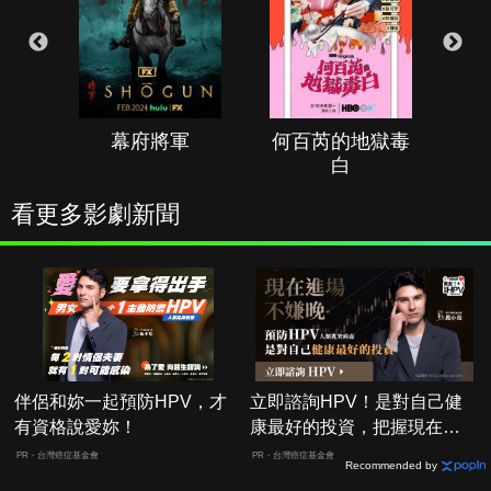
幕府將軍
何百芮的地獄毒
白
看更多影劇新聞
伴侶和妳一起預防HPV，才
立即諮詢HPV！是對自己健
有資格說愛妳！
康最好的投資，把握現在不
嫌晚！
PR・台灣癌症基金會
PR・台灣癌症基金會
Recommended by