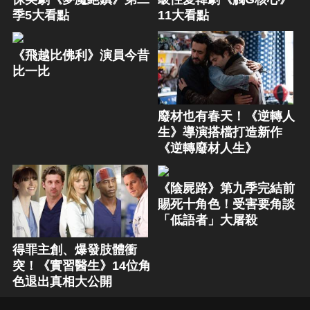
季5大看點
11大看點
《飛越比佛利》演員今昔
比一比
廢材也有春天！《逆轉人
生》導演搭檔打造新作
《逆轉廢材人生》
《陰屍路》第九季完結前
賜死十角色！受害要角談
「低語者」大屠殺
得罪主創、爆發肢體衝
突！《實習醫生》14位角
色退出真相大公開