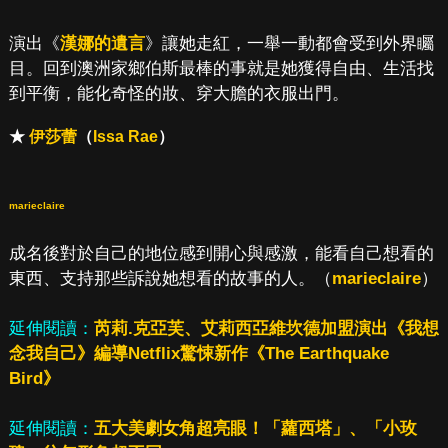
演出《
漢娜的遺言
》讓她走紅，一舉一動都會受到外界矚
目。回到澳洲家鄉伯斯最棒的事就是她獲得自由、生活找
到平衡，能化奇怪的妝、穿大膽的衣服出門。
★
伊莎蕾
（
Issa Rae
）
marieclaire
成名後對於自己的地位感到開心與感激，能看自己想看的
東西、支持那些訴說她想看的故事的人。（
marieclaire
）
延伸閱讀：
芮莉.克亞芙、艾莉西亞維坎德加盟演出《我想
念我自己》編導Netflix驚悚新作《The Earthquake
Bird》
延伸閱讀：
五大美劇女角超亮眼！「蘿西塔」、「小玫