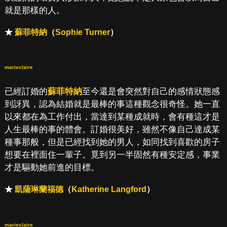
就是那樣的人。
★
蘇菲特納
（
Sophie Turner
）
marieclaire
已經訂婚的
蘇菲特納
至今還是會突然對自己的感情狀態感
到訝異，認為結婚就是最棒的事這種觀念很奇怪。她一直
以來都在為工作付出，當達到某種成就時，會有種這才是
人生最棒的事的體會。訂婚很美好，雖然不像自己達成某
種事那般，但是已經找到她的男人，如同找到喜歡的房子
想要在裡面住一輩子。覓到另一半固然有種安定感，事業
才是驅動她前進的目標。
★
凱薩琳蘭福德
（
Katherine Langford
）
marieclaire