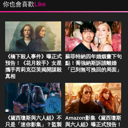
你也會喜歡
Like
《橋下殺人事件》曝正式
蘇菲特納四年婚姻畫下句
預告！《花月殺手》女星
點！喬強納斯訴請離婚
攜手芮莉克亞芙揭開謀殺
「已到無可挽回的局面」
真相
《黛西瓊斯與六人組》不
Amazon影集《黛西瓊斯
只是「迷你影集」？監製
與六人組》曝正式預告！