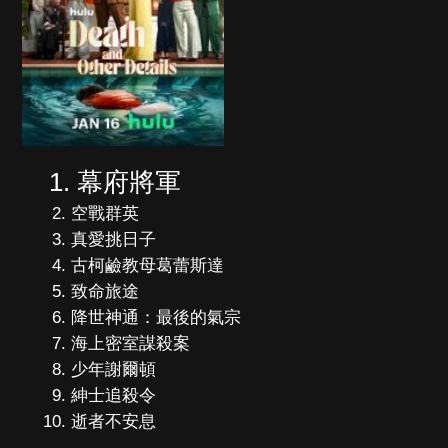
幕府將軍
空戰群英
真愛挑日子
古柯鹼教母葛蕾斯達
致命旅途
降世神通：最後的氣宗
海上密室謀殺案
少年謝爾頓
紳士追殺令
逝者不安息