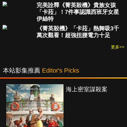
完美詮釋《菁英殺機》貴族女孩
「卡菈」！7件事認識西班牙女星
伊絲特
《菁英殺機》「卡菈」熱舞吸3千
萬次觀看！超強扭腰電力十足
更多>>
本站影集推薦
Editor's Picks
海上密室謀殺案