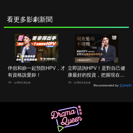
看更多影劇新聞
伴侶和妳一起預防HPV，才
立即諮詢HPV！是對自己健
有資格說愛妳！
康最好的投資，把握現在不
嫌晚！
PR・台灣癌症基金會
PR・台灣癌症基金會
Recommended by