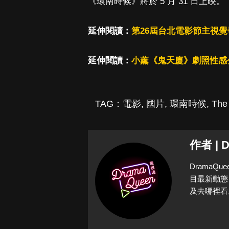
《環南時候》將於 5 月 31 日上映。
延伸閱讀：
第26屆台北電影節主視覺
延伸閱讀：
小薰《鬼天廈》劇照性感
TAG：
電影
,
國片
,
環南時候
,
The
作者 | 
Drama
目最新動態
及去哪裡看