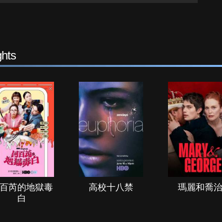
hts
百芮的地獄毒
高校十八禁
瑪麗和喬
白