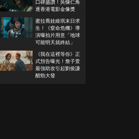
口碑盛讚！吳慷仁角
逐香港電影金像獎
蜜拉喬娃維琪末日求
生！《窒命危機》導
演曝拍片用意「地球
可能明天就終結」
《我在這裡等你》正
式預告曝光！詹子萱
最強助攻引起劉俊謙
醋勁大發