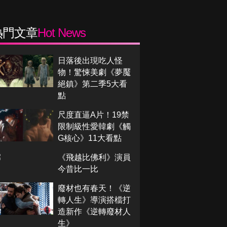
熱門文章
Hot News
日落後出現吃人怪
物！驚悚美劇《夢魘
絕鎮》第二季5大看
點
尺度直逼A片！19禁
限制級性愛韓劇《觸
G核心》11大看點
《飛越比佛利》演員
今昔比一比
廢材也有春天！《逆
轉人生》導演搭檔打
造新作《逆轉廢材人
生》