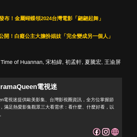
發布！金屬蝴蝶領2024台灣電影「翩翩起舞」
公開！白癡公主大膽扮娼妓「完全變成另一個人」
 Time of Huannan
,
宋柏緯
,
初孟軒
,
夏騰宏
,
王渝屏
DramaQueen電視迷
Queen電視迷提供歐美影集、台灣影視圈資訊，全方位掌握節
，滿足熱愛影集觀眾三大看需求：看什麼、什麼好看，以
。