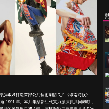
導演李鼎打造首部公共藝術劇情長片《環南時候》
，帶觀眾重返 1991 年。本片集結新生代實力派演員共同飆戲，
矚目的帥氣男星初孟軒、演技派影星夏騰宏以及多次