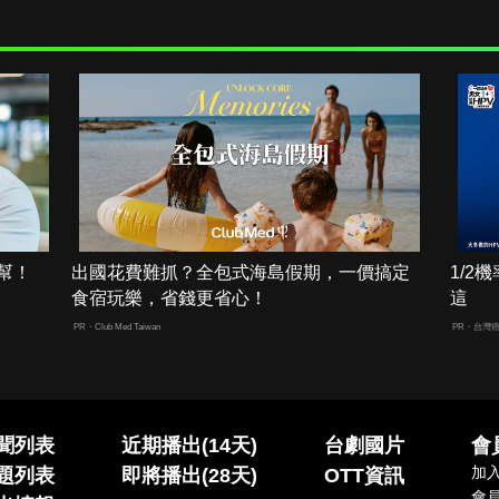
幫！
出國花費難抓？全包式海島假期，一價搞定
1/
食宿玩樂，省錢更省心！
這
PR・Club Med Taiwan
PR・台灣
聞列表
近期播出(14天)
台劇國片
會
加
題列表
即將播出(28天)
OTT資訊
會