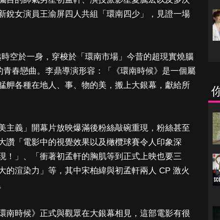
新銳女演員王渝屏四人共組「環南四少」，見證一場
穿越時空於一身，穿梭於「環南市場」今昔的超現實燒腦
錯的青春戀曲。李鼎導演形容：「《環南時候》是一個屬
艋舺各種在地人、事、物的美，搬上大銀幕，獻給所
美主義」開幕片放映爆滿後粉絲敲碗重現，粉絲甚至
大讚「電影中的視覺效果以及橄欖球賽令人印象深
現！」、「衝著初孟軒的胸肌等到正式上映也要三
的渲染力」等，其中宋柏緯與初孟軒兩人 CP 激火
。
環南時候》正式與觀眾在大銀幕相見，這部電影有很