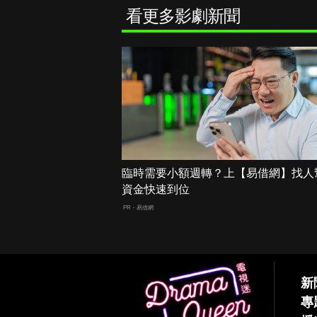
看更多影劇新聞
臨時需要小額週轉？上【易借網】找人
資金快速到位
PR・易借網
新
專