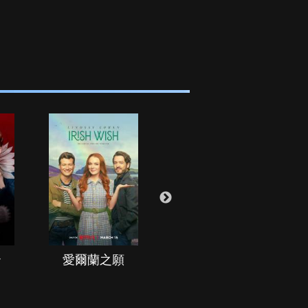
治
愛爾蘭之願
空戰群英