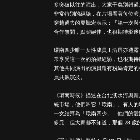
多突破以往的演出，大家千萬別錯過
非常特別的經驗，在片場看著每位演
穿越過去的夏騰宏表示：「第一次與
合作無間，默契絕佳，也很期待影迷
環南四少唯一女性成員王渝屏亦透露
常享受這一次的拍攝經驗，也很期待能
其他共同演出的演員還有粉絲肯定的
員共飆演技。
《環南時候》描述在台北淡水河與新店
統市場，他們叫它「環南」。有人的地
一女結拜為「環南四少」，他們的愛
多元。但大家都不知道，那個 28 歲的