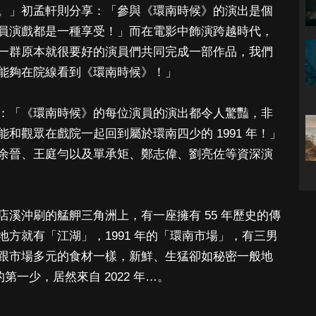
。」初孟軒則分享：「參與《環南時候》的演出是個
員演戲都是一種享受！」而在電影中飾演跨越時代，
一群原本就很要好的演員們共同完成一部作品，我們
能夠在院線看到《環南時候》！」
：「《環南時候》的每位演員的演出都令人驚豔，非
和觀眾在戲院一起回到屬於環南四少的 1991 年！」
余晉、王庭勻以及單承矩、鄭志偉、劉亮佐等資深演
溪沖刷的艋舺三角洲上，有一座擁有 55 年歷史的傳
方就有「江湖」，1991 年的「環南市場」，有三男
跟市場多元的食材一樣，新鮮、生猛卻如秘密一般地
第一少，居然來自 2022 年…。