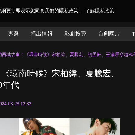
amaQueen電視迷
瀏覽網頁，即表示您同意我們的隱私政策。
了解隱私政策
專題
播出情報
影劇搜尋
台劇國片
T
的西城故事！《環南時候》宋柏緯、夏騰宏、初孟軒、王渝屏穿越90
！《環南時候》宋柏緯、夏騰宏、
0年代
024-03-28 12:32