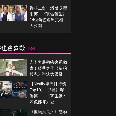
得罪主創、爆發肢體
衝突！《實習醫生》
14位角色退出真相
大公開
你也會喜歡
Like
吉卜力最萌療癒系動
畫！經典之作《貓的
報恩》重返大銀幕
【Netflix單周排行榜
Top10】《3體》蟬
聯第一！《寄生獸：
灰色部隊》登...
《但願人長久》感動