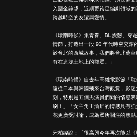
入圍金鐘獎，近期更跨足編劇領域的
跨越時空的友誼與愛情。
《環南時候》集青春、BL 愛戀、
情節，打造出一段 90 年代時空交
於台北的西城故事，我們將台北萬華
有在這塊土地上的觀眾。」
《環南時候》自去年高雄電影節「耽
遠從日本與韓國飛來台灣觀賞，影迷
刻，特別是五個男演員們間的情感表
刷！」「女主角王渝屏的情感具有強大
花更廣受討論，成為眾所關注的焦點
宋柏緯說：「很高興今年再次能以《